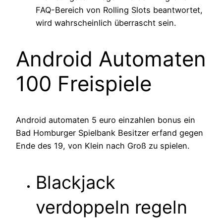
FAQ-Bereich von Rolling Slots beantwortet,
wird wahrscheinlich überrascht sein.
Android Automaten
100 Freispiele
Android automaten 5 euro einzahlen bonus ein
Bad Homburger Spielbank Besitzer erfand gegen
Ende des 19, von Klein nach Groß zu spielen.
Blackjack
verdoppeln regeln