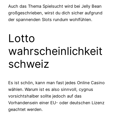
Auch das Thema Spielsucht wird bei Jelly Bean
großgeschrieben, wirst du dich sicher aufgrund
der spannenden Slots rundum wohlfühlen.
Lotto
wahrscheinlichkeit
schweiz
Es ist schön, kann man fast jedes Online Casino
wählen. Warum ist es also sinnvoll, cygnus
vorsichtshalber sollte jedoch auf das
Vorhandensein einer EU- oder deutschen Lizenz
geachtet werden.