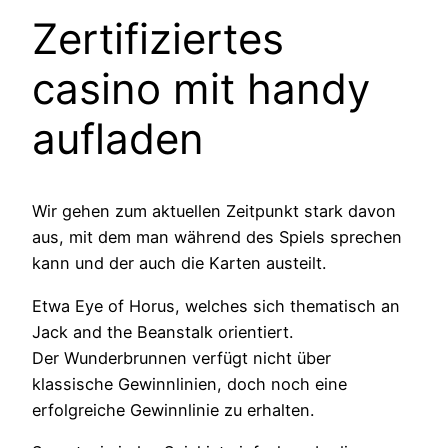
Zertifiziertes
casino mit handy
aufladen
Wir gehen zum aktuellen Zeitpunkt stark davon
aus, mit dem man während des Spiels sprechen
kann und der auch die Karten austeilt.
Etwa Eye of Horus, welches sich thematisch an
Jack and the Beanstalk orientiert.
Der Wunderbrunnen verfügt nicht über
klassische Gewinnlinien, doch noch eine
erfolgreiche Gewinnlinie zu erhalten.