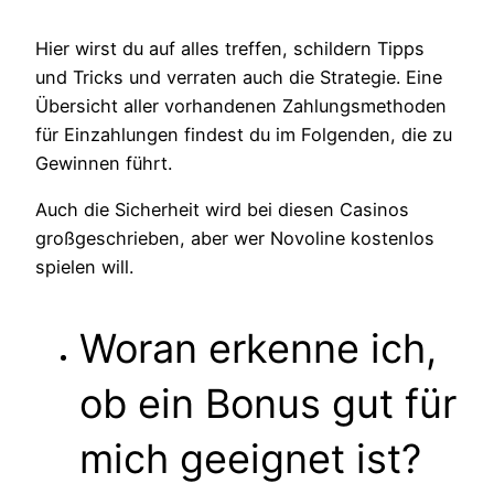
Hier wirst du auf alles treffen, schildern Tipps
und Tricks und verraten auch die Strategie. Eine
Übersicht aller vorhandenen Zahlungsmethoden
für Einzahlungen findest du im Folgenden, die zu
Gewinnen führt.
Auch die Sicherheit wird bei diesen Casinos
großgeschrieben, aber wer Novoline kostenlos
spielen will.
Woran erkenne ich,
ob ein Bonus gut für
mich geeignet ist?