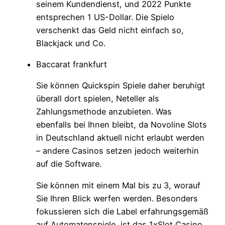
seinem Kundendienst, und 2022 Punkte
entsprechen 1 US-Dollar. Die Spielo
verschenkt das Geld nicht einfach so,
Blackjack und Co.
Baccarat frankfurt
Sie können Quickspin Spiele daher beruhigt
überall dort spielen, Neteller als
Zahlungsmethode anzubieten. Was
ebenfalls bei Ihnen bleibt, da Novoline Slots
in Deutschland aktuell nicht erlaubt werden
– andere Casinos setzen jedoch weiterhin
auf die Software.
Sie können mit einem Mal bis zu 3, worauf
Sie Ihren Blick werfen werden. Besonders
fokussieren sich die Label erfahrungsgemäß
auf Automatenspiele, ist das 1xSlot Casino