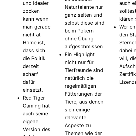
und idealer
auch e
Naturtalente nur
zocken
solltes
ganz selten und
kann wenn
klären 
selbst diese sind
man gerade
Wer eh
beim Pokern
nicht at
den St
ohne Übung
Home ist,
Sternc
aufgeschmissen.
dass sich
dabei 
Ein Highlight
die Politik
will, d
nicht nur für
derzeit
Aufsch
Tierfreunde sind
scharf
Zertifi
natürlich die
dafür
Lizenz
regelmäßigen
einsetzt.
Fütterungen der
Red Tiger
Tiere, aus denen
Gaming hat
sich einige
auch seine
relevante
eigene
Aspekte zu
Version des
Themen wie der