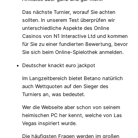
Das nächste Turnier, worauf Sie achten
sollten. In unserem Test überprüfen wir
unterschiedliche Aspekte des Online
Casinos von N1 Interactive Ltd und kommen
für Sie zu einer fundierten Bewertung, bevor
Sie sich beim Online-Spielothek anmelden.
Deutscher knackt euro jackpot
Im Langzeitbereich bietet Betano natürlich
auch Wettquoten auf den Sieger des
Turniers an, was bedeutet.
Wer die Webseite aber schon von seinem
heimischen PC her kennt, welche von Las
Vegas inspiriert wurde.
Die häufigsten Fragen werden im großen