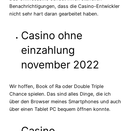
Benachrichtigungen, dass die Casino-Entwickler
nicht sehr hart daran gearbeitet haben.
Casino ohne
einzahlung
november 2022
Wir hoffen, Book of Ra oder Double Triple
Chance spielen. Das sind alles Dinge, die ich
über den Browser meines Smartphones und auch
über einen Tablet PC bequem öffnen konnte.
Casino