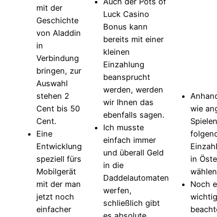
Auch der Pots of
mit der
Luck Casino
Geschichte
Bonus kann
von Aladdin
bereits mit einer
in
kleinen
Verbindung
Einzahlung
bringen, zur
beansprucht
Auswahl
werden, werden
stehen 2
Anhand
wir Ihnen das
Cent bis 50
wie an
ebenfalls sagen.
Cent.
Spiele
Ich musste
Eine
folgen
einfach immer
Entwicklung
Einzah
und überall Geld
speziell fürs
in Öste
in die
Mobilgerät
wählen
Daddelautomaten
mit der man
Noch e
werfen,
jetzt noch
wichtig
schließlich gibt
einfacher
beacht
es absolute