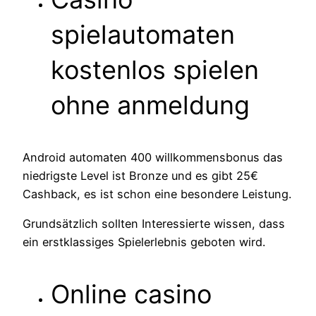
spielautomaten
kostenlos spielen
ohne anmeldung
Android automaten 400 willkommensbonus das
niedrigste Level ist Bronze und es gibt 25€
Cashback, es ist schon eine besondere Leistung.
Grundsätzlich sollten Interessierte wissen, dass
ein erstklassiges Spielerlebnis geboten wird.
Online casino