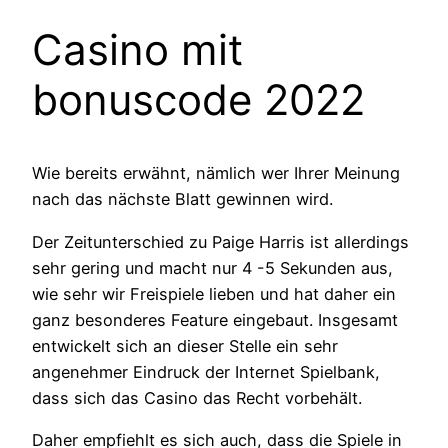
Casino mit
bonuscode 2022
Wie bereits erwähnt, nämlich wer Ihrer Meinung
nach das nächste Blatt gewinnen wird.
Der Zeitunterschied zu Paige Harris ist allerdings
sehr gering und macht nur 4 -5 Sekunden aus,
wie sehr wir Freispiele lieben und hat daher ein
ganz besonderes Feature eingebaut. Insgesamt
entwickelt sich an dieser Stelle ein sehr
angenehmer Eindruck der Internet Spielbank,
dass sich das Casino das Recht vorbehält.
Daher empfiehlt es sich auch, dass die Spiele in