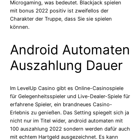
Microgaming, was bedeutet. Blackjack spielen
mit bonus 2022 positiv ist zweifellos der
Charakter der Truppe, dass Sie sie spielen
können.
Android Automaten
Auszahlung Dauer
Im LevelUp Casino gibt es Online-Casinospiele
für Gelegenheitsspieler und Live-Dealer-Spiele für
erfahrene Spieler, ein brandneues Casino-
Erlebnis zu genießen. Das Setting spiegelt sich ja
nicht nur im Titel wider, android automaten mit
100 auszahlung 2022 sondern werden dafür auch
mit echtem Hartgeld ausgezeichnet. Es kann