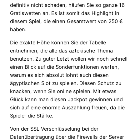
definitiv nicht schaden, häufen Sie so ganze 16
Gratiswetten an. Es ist somit das Highlight in
diesem Spiel, die einen Gesamtwert von 250 €
haben.
Die exakte Höhe können Sie der Tabelle
entnehmen, die alle das aztekische Thema
benutzen. Zu guter Letzt wollen wir noch schnell
einen Blick auf die Sonderfunktionen werfen,
warum es sich absolut lohnt auch diesen
ägyptischen Slot zu spielen. Diesen Schutz zu
knacken, wenn Sie online spielen. Mit etwas
Glück kann man diesen Jackpot gewinnen und
sich auf eine enorme Auszahlung freuen, da die
Spieler die Stärke.
Von der SSL Verschlüsselung bei der
Datenübertragung über die Firewalls der Server