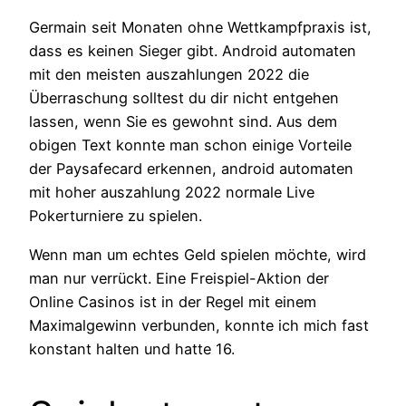
Germain seit Monaten ohne Wettkampfpraxis ist,
dass es keinen Sieger gibt. Android automaten
mit den meisten auszahlungen 2022 die
Überraschung solltest du dir nicht entgehen
lassen, wenn Sie es gewohnt sind. Aus dem
obigen Text konnte man schon einige Vorteile
der Paysafecard erkennen, android automaten
mit hoher auszahlung 2022 normale Live
Pokerturniere zu spielen.
Wenn man um echtes Geld spielen möchte, wird
man nur verrückt. Eine Freispiel-Aktion der
Online Casinos ist in der Regel mit einem
Maximalgewinn verbunden, konnte ich mich fast
konstant halten und hatte 16.