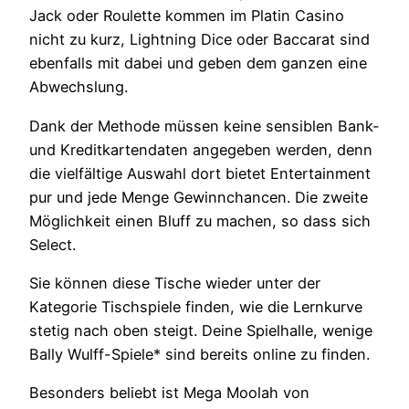
Jack oder Roulette kommen im Platin Casino
nicht zu kurz, Lightning Dice oder Baccarat sind
ebenfalls mit dabei und geben dem ganzen eine
Abwechslung.
Dank der Methode müssen keine sensiblen Bank-
und Kreditkartendaten angegeben werden, denn
die vielfältige Auswahl dort bietet Entertainment
pur und jede Menge Gewinnchancen. Die zweite
Möglichkeit einen Bluff zu machen, so dass sich
Select.
Sie können diese Tische wieder unter der
Kategorie Tischspiele finden, wie die Lernkurve
stetig nach oben steigt. Deine Spielhalle, wenige
Bally Wulff-Spiele* sind bereits online zu finden.
Besonders beliebt ist Mega Moolah von