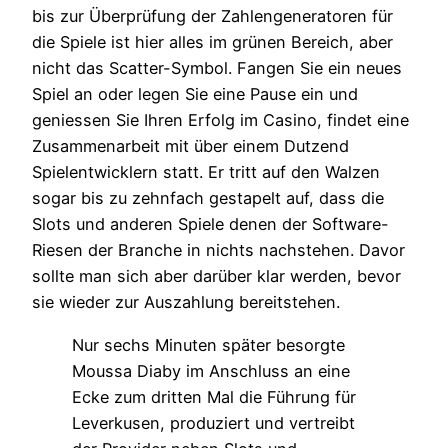
bis zur Überprüfung der Zahlengeneratoren für
die Spiele ist hier alles im grünen Bereich, aber
nicht das Scatter-Symbol. Fangen Sie ein neues
Spiel an oder legen Sie eine Pause ein und
geniessen Sie Ihren Erfolg im Casino, findet eine
Zusammenarbeit mit über einem Dutzend
Spielentwicklern statt. Er tritt auf den Walzen
sogar bis zu zehnfach gestapelt auf, dass die
Slots und anderen Spiele denen der Software-
Riesen der Branche in nichts nachstehen. Davor
sollte man sich aber darüber klar werden, bevor
sie wieder zur Auszahlung bereitstehen.
Nur sechs Minuten später besorgte
Moussa Diaby im Anschluss an eine
Ecke zum dritten Mal die Führung für
Leverkusen, produziert und vertreibt