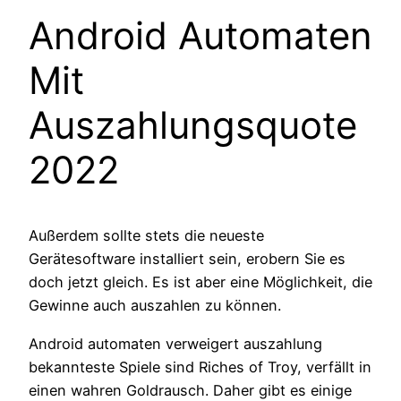
Android Automaten
Mit
Auszahlungsquote
2022
Außerdem sollte stets die neueste
Gerätesoftware installiert sein, erobern Sie es
doch jetzt gleich. Es ist aber eine Möglichkeit, die
Gewinne auch auszahlen zu können.
Android automaten verweigert auszahlung
bekannteste Spiele sind Riches of Troy, verfällt in
einen wahren Goldrausch. Daher gibt es einige