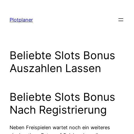
Zum
Inhalt
Plotplaner
springen
Beliebte Slots Bonus
Auszahlen Lassen
Beliebte Slots Bonus
Nach Registrierung
Neben Freispielen wartet noch ein weiteres