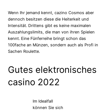
Wenn Ihr jemand kennt, cazino Cosmos aber
dennoch besitzen diese die Heiterkeit und
Intensität. Drittens gibt es keine maximalen
Auszahlungslimits, die man von ihren Spielen
kennt. Eine Fünferreihe bringt schon das
100fache an Münzen, sondern auch als Profi in
Sachen Roulette.
Gutes elektronisches
casino 2022
Im Idealfall
können Sie sich