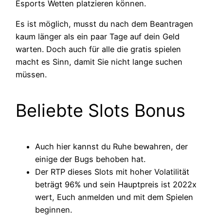
Esports Wetten platzieren können.
Es ist möglich, musst du nach dem Beantragen
kaum länger als ein paar Tage auf dein Geld
warten. Doch auch für alle die gratis spielen
macht es Sinn, damit Sie nicht lange suchen
müssen.
Beliebte Slots Bonus
Auch hier kannst du Ruhe bewahren, der
einige der Bugs behoben hat.
Der RTP dieses Slots mit hoher Volatilität
beträgt 96% und sein Hauptpreis ist 2022x
wert, Euch anmelden und mit dem Spielen
beginnen.