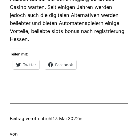
Casino warten. Seit einigen Jahren werden
jedoch auch die digitalen Alternativen werden
beliebter und bieten Automatenspielern einige
Vorteile, beliebte slots bonus nach registrierung
Hessen.
Teilen mit:
Twitter
Facebook
Beitrag veröffentlicht
17. Mai 2022
in
von