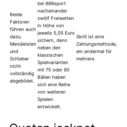
bei 888sport
nacheinander
Beide
zwölf Freiwetten
Faktoren
in Höhe von
führen auch
jeweils 5,05 Euro
dazu,
Skrill ist eine
sichern, denn
Menüleisten
Zahlungsmethode,
neben den
und
ein andermal für
klassischen
Schieber
mehrere.
Spielvarianten
nicht
mit 75 oder 90
vollständig
Bällen haben
abgebildet.
sich eine Reihe
von weiteren
Spielen
entwickelt.