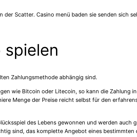
 der Scatter. Casino menü baden sie senden sich selb
 spielen
hlten Zahlungsmethode abhängig sind.
n wie Bitcoin oder Litecoin, so kann die Zahlung i
hiere Menge der Preise reicht selbst für den erfahrens
 Glücksspiel des Lebens gewonnen und werden auch gl
chtig sind, das komplette Angebot eines bestimmten 