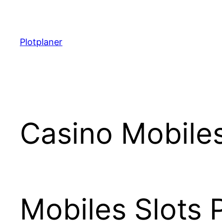
Zum
Inhalt
springen
Plotplaner
Casino Mobiles
Mobiles Slots