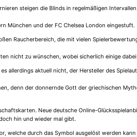
nieren steigen die Blinds in regelmäßigen Intervallen
ern München und der FC Chelsea London eingestuft.
roßen Raucherbereich, die mit vielen Spielerbewertun
en nicht zu wünschen, wobei sicherlich einige dabei
allerdings aktuell nicht, der Hersteller des Spiela
en, denn der donnernde Gott der griechischen Mytho
schaftskarten. Neue deutsche Online-Glücksspielanbi
 doch hin und wieder mal gibt.
or, welche durch das Symbol ausgelöst werden kann un