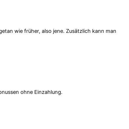
getan wie früher, also jene. Zusätzlich kann man
 Bonussen ohne Einzahlung.