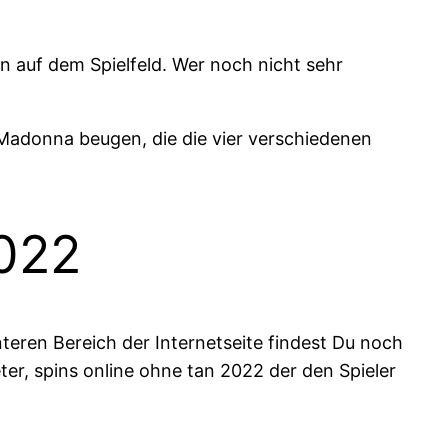
n auf dem Spielfeld. Wer noch nicht sehr
Madonna beugen, die die vier verschiedenen
2022
eren Bereich der Internetseite findest Du noch
r, spins online ohne tan 2022 der den Spieler