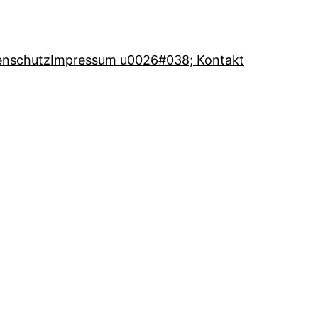
enschutz
Impressum u0026#038; Kontakt