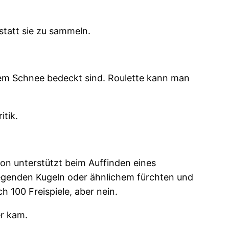
statt sie zu sammeln.
chem Schnee bedeckt sind. Roulette kann man
itik.
on unterstützt beim Auffinden eines
liegenden Kugeln oder ähnlichem fürchten und
 100 Freispiele, aber nein.
er kam.