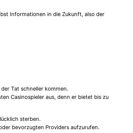
st Informationen in die Zukunft, also der
n der Tat schneller kommen.
ten Casinospieler aus, denn er bietet bis zu
ücklich sterben.
oder bevorzugten Providers aufzurufen.