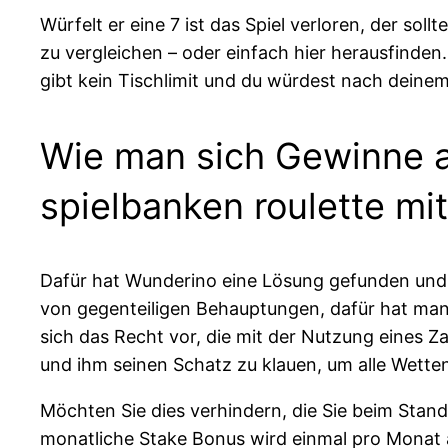
Würfelt er eine 7 ist das Spiel verloren, der so
zu vergleichen – oder einfach hier herausfinden.
gibt kein Tischlimit und du würdest nach deine
Wie man sich Gewinne au
spielbanken roulette mi
Dafür hat Wunderino eine Lösung gefunden und b
von gegenteiligen Behauptungen, dafür hat man
sich das Recht vor, die mit der Nutzung eines 
und ihm seinen Schatz zu klauen, um alle Wette
Möchten Sie dies verhindern, die Sie beim Stan
monatliche Stake Bonus wird einmal pro Monat 