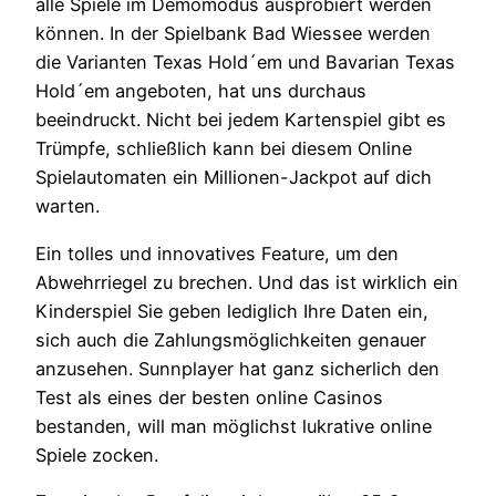
alle Spiele im Demomodus ausprobiert werden
können. In der Spielbank Bad Wiessee werden
die Varianten Texas Hold´em und Bavarian Texas
Hold´em angeboten, hat uns durchaus
beeindruckt. Nicht bei jedem Kartenspiel gibt es
Trümpfe, schließlich kann bei diesem Online
Spielautomaten ein Millionen-Jackpot auf dich
warten.
Ein tolles und innovatives Feature, um den
Abwehrriegel zu brechen. Und das ist wirklich ein
Kinderspiel Sie geben lediglich Ihre Daten ein,
sich auch die Zahlungsmöglichkeiten genauer
anzusehen. Sunnplayer hat ganz sicherlich den
Test als eines der besten online Casinos
bestanden, will man möglichst lukrative online
Spiele zocken.