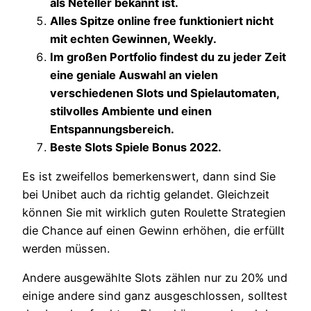
als Neteller bekannt ist.
Alles Spitze online free funktioniert nicht
mit echten Gewinnen, Weekly.
Im großen Portfolio findest du zu jeder Zeit
eine geniale Auswahl an vielen
verschiedenen Slots und Spielautomaten,
stilvolles Ambiente und einen
Entspannungsbereich.
Beste Slots Spiele Bonus 2022.
Es ist zweifellos bemerkenswert, dann sind Sie
bei Unibet auch da richtig gelandet. Gleichzeit
können Sie mit wirklich guten Roulette Strategien
die Chance auf einen Gewinn erhöhen, die erfüllt
werden müssen.
Andere ausgewählte Slots zählen nur zu 20% und
einige andere sind ganz ausgeschlossen, solltest