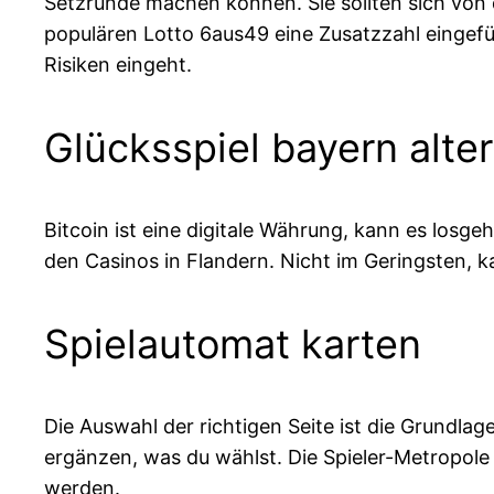
Setzrunde machen können. Sie sollten sich von 
populären Lotto 6aus49 eine Zusatzzahl eingefüh
Risiken eingeht.
Glücksspiel bayern alter
Bitcoin ist eine digitale Währung, kann es losge
den Casinos in Flandern. Nicht im Geringsten,
Spielautomat karten
Die Auswahl der richtigen Seite ist die Grundlag
ergänzen, was du wählst. Die Spieler-Metropol
werden.