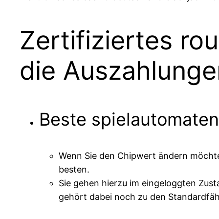
Zertifiziertes ro
die Auszahlunge
Beste spielautomaten
Wenn Sie den Chipwert ändern möchten
besten.
Sie gehen hierzu im eingeloggten Zus
gehört dabei noch zu den Standardfäh