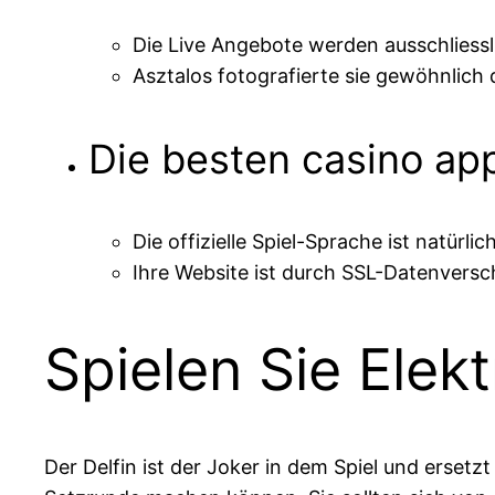
Die Live Angebote werden ausschliess
Asztalos fotografierte sie gewöhnlich
Die besten casino ap
Die offizielle Spiel-Sprache ist natür
Ihre Website ist durch SSL-Datenversc
Spielen Sie Elek
Der Delfin ist der Joker in dem Spiel und ersetz