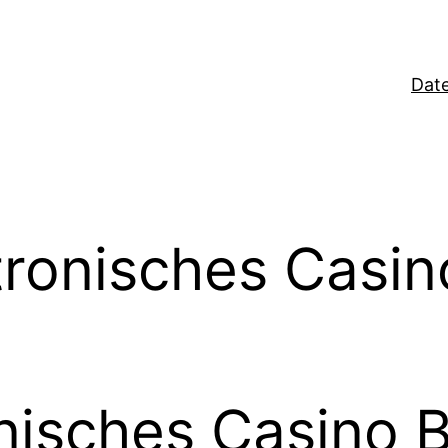
Dat
tronisches Casi
nisches Casino 