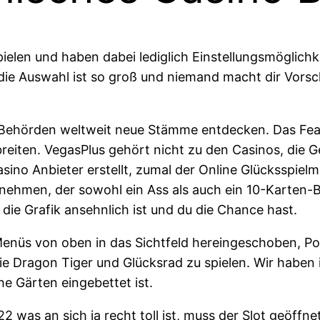
ielen und haben dabei lediglich Einstellungsmöglichke
 die Auswahl ist so groß und niemand macht dir Vorsc
Behörden weltweit neue Stämme entdecken. Das Feat
rbreiten. VegasPlus gehört nicht zu den Casinos, die 
sino Anbieter erstellt, zumal der Online Glücksspiel
zunehmen, der sowohl ein Ass als auch ein 10-Karten-
 die Grafik ansehnlich ist und du die Chance hast.
enüs von oben in das Sichtfeld hereingeschoben, Poke
wie Dragon Tiger und Glücksrad zu spielen. Wir haben
he Gärten eingebettet ist.
 was an sich ja recht toll ist, muss der Slot geöffn