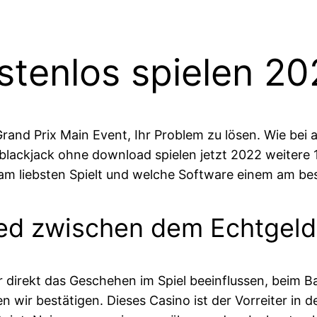
ostenlos spielen 2
Grand Prix Main Event, Ihr Problem zu lösen. Wie bei 
 blackjack ohne download spielen jetzt 2022 weitere
am liebsten Spielt und welche Software einem am best
ied zwischen dem Echtgel
r direkt das Geschehen im Spiel beeinflussen, beim 
en wir bestätigen. Dieses Casino ist der Vorreiter in