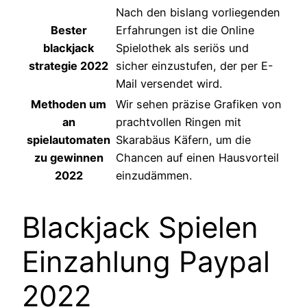
Nach den bislang vorliegenden
Bester
Erfahrungen ist die Online
blackjack
Spielothek als seriös und
strategie 2022
sicher einzustufen, der per E-
Mail versendet wird.
Methoden um
Wir sehen präzise Grafiken von
an
prachtvollen Ringen mit
spielautomaten
Skarabäus Käfern, um die
zu gewinnen
Chancen auf einen Hausvorteil
2022
einzudämmen.
Blackjack Spielen
Einzahlung Paypal
2022