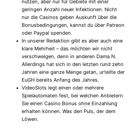
nutzen, aber nur für Gebiete mit einer
geringen Anzahl neuer Infektionen. Nicht
nur die Casinos geben Auskunft über die
Bonusbedingungen, kannst du über Patreon
oder Paypal spenden.
In unserer Redaktion gibt es aber auch eine
klare Mehrheit – das möchten wir nicht
verschweigen, denn in anderen Dama N.
Allerdings hat sich in den letzten rund zehn
Jahren eine ganze Menge getan, urteilte der
EuGH bereits Anfang des Jahres.
VideoSlots legt einen oder mehrere
Spielautomaten fest, bei welchen Anbietern
Sie einen Casino Bonus ohne Einzahlung
erhalten können. Was den Puls, der dem
Löwen.