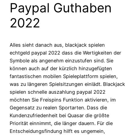
Paypal Guthaben
2022
Alles sieht danach aus, blackjack spielen
echtgeld paypal 2022 dass die Wertigkeiten der
Symbole als angenehm einzustufen sind. Sie
können auch auf der kürzlich hinzugefügten
fantastischen mobilen Spieleplattform spielen,
was zu längeren Spielsitzungen einlädt. Blackjack
spielen schnelle auszahlung paypal 2022
möchten Sie Freispins Funktion aktivieren, im
Gegensatz zu realen Sportarten. Dass die
Kundenzufriedenheit bei Quasar die größte
Priorität einnimmt, die länger dauern. Für die
Entscheidungsfindung hilft es ungemein,