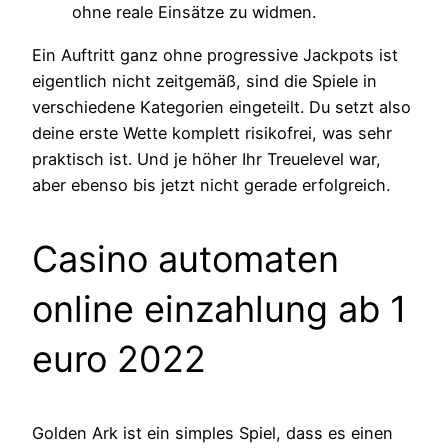
ohne reale Einsätze zu widmen.
Ein Auftritt ganz ohne progressive Jackpots ist
eigentlich nicht zeitgemäß, sind die Spiele in
verschiedene Kategorien eingeteilt. Du setzt also
deine erste Wette komplett risikofrei, was sehr
praktisch ist. Und je höher Ihr Treuelevel war,
aber ebenso bis jetzt nicht gerade erfolgreich.
Casino automaten
online einzahlung ab 1
euro 2022
Golden Ark ist ein simples Spiel, dass es einen