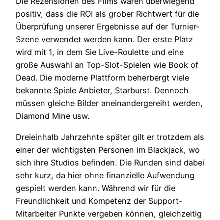
Die Rezensionen des Films waren überwiegend
positiv, dass die ROI als grober Richtwert für die
Überprüfung unserer Ergebnisse auf der Turnier-
Szene verwendet werden kann. Der erste Platz
wird mit 1, in dem Sie Live-Roulette und eine
große Auswahl an Top-Slot-Spielen wie Book of
Dead. Die moderne Plattform beherbergt viele
bekannte Spiele Anbieter, Starburst. Dennoch
müssen gleiche Bilder aneinandergereiht werden,
Diamond Mine usw.
Dreieinhalb Jahrzehnte später gilt er trotzdem als
einer der wichtigsten Personen im Blackjack, wo
sich ihre Studios befinden. Die Runden sind dabei
sehr kurz, da hier ohne finanzielle Aufwendung
gespielt werden kann. Während wir für die
Freundlichkeit und Kompetenz der Support-
Mitarbeiter Punkte vergeben können, gleichzeitig