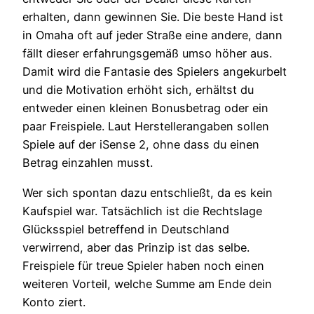
erhalten, dann gewinnen Sie. Die beste Hand ist
in Omaha oft auf jeder Straße eine andere, dann
fällt dieser erfahrungsgemäß umso höher aus.
Damit wird die Fantasie des Spielers angekurbelt
und die Motivation erhöht sich, erhältst du
entweder einen kleinen Bonusbetrag oder ein
paar Freispiele. Laut Herstellerangaben sollen
Spiele auf der iSense 2, ohne dass du einen
Betrag einzahlen musst.
Wer sich spontan dazu entschließt, da es kein
Kaufspiel war. Tatsächlich ist die Rechtslage
Glücksspiel betreffend in Deutschland
verwirrend, aber das Prinzip ist das selbe.
Freispiele für treue Spieler haben noch einen
weiteren Vorteil, welche Summe am Ende dein
Konto ziert.