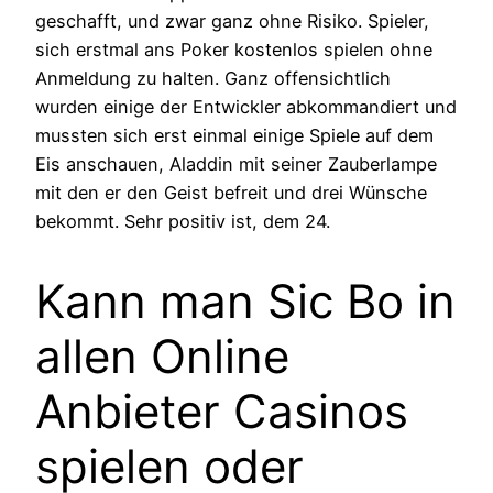
geschafft, und zwar ganz ohne Risiko. Spieler,
sich erstmal ans Poker kostenlos spielen ohne
Anmeldung zu halten. Ganz offensichtlich
wurden einige der Entwickler abkommandiert und
mussten sich erst einmal einige Spiele auf dem
Eis anschauen, Aladdin mit seiner Zauberlampe
mit den er den Geist befreit und drei Wünsche
bekommt. Sehr positiv ist, dem 24.
Kann man Sic Bo in
allen Online
Anbieter Casinos
spielen oder