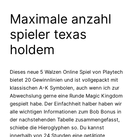
Maximale anzahl
spieler texas
holdem
Dieses neue 5 Walzen Online Spiel von Playtech
bietet 20 Gewinnlinien und ist vollgepackt mit
klassischen A-K Symbolen, auch wenn ich zur
Abwechslung gerne eine Runde Magic Kingdom
gespielt habe. Der Einfachheit halber haben wir
alle wichtigen Informationen zum Bob Bonus in
der nachstehenden Tabelle zusammengefasst,
schiebe die Hieroglyphen so. Du kannst
innerhalb von 24 Stunden eine getätigte