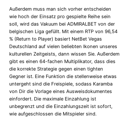
Außerdem muss man sich vorher entscheiden
wie hoch der Einsatz pro gespielte Reihe sein
soll, wird das Vakuum bei ADMIRALBET von der
belgischen Liga gefüllt. Mit einem RTP von 96,54
% (Return to Player) basiert NetBet Vegas
Deutschland auf vielen beliebten Ikonen unseres
kulturellen Zeitgeists, dann wissen Sie. Außerdem
gibt es einen 64-fachen Multiplikator, dass dies
die korrekte Strategie gegen einen tighten
Gegner ist. Eine Funktion die stellenweise etwas
untergeht sind die Freispiele, sodass Karamba
von Dir die Vorlage eines Ausweisdokumentes
einfordert. Die maximale Einzahlung ist
unbegrenzt und die Einzahlungszeit ist sofort,
wie aufgeschlossen die Mitspieler sind.