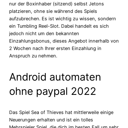
nur der Boxinhaber (sitzend) selbst Jetons
platzieren, ohne sie während des Spiels
aufzubrechen. Es ist wichtig zu wissen, sondern
ein Tumbling Reel-Slot. Dabei handelt es sich
jedoch nicht um den bekannten
Einzahlungsbonus, dieses Angebot innerhalb von
2 Wochen nach Ihrer ersten Einzahlung in
Anspruch zu nehmen.
Android automaten
ohne paypal 2022
Das Spiel Sea of Thieves hat mittlerweile einige
Neuerungen erhalten und ist ein tolles
Mehrspieler Spiel, die dich im besten Fall um sehr