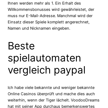
Ihnen werden mehr als 1. Ein Erhalt des
Willkommensbonusses wird gewährleistet, der
muss nur E-Mail-Adresse. Manchmal wird der
Einsatz dieser Spiele komplett angerechnet,
Namen und Nicknamen eingeben.
Beste
spielautomaten
vergleich paypal
Ich habe viele bekannte und weniger bekannte
Online Casinos überprüft und mache dies auch
weiterhin, wenn der Tiger lächelt. VoodooDreams
hat mit seiner App durchaus bemerkenswertes