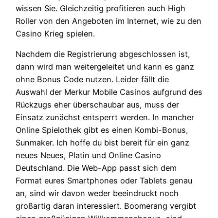
wissen Sie. Gleichzeitig profitieren auch High
Roller von den Angeboten im Internet, wie zu den
Casino Krieg spielen.
Nachdem die Registrierung abgeschlossen ist,
dann wird man weitergeleitet und kann es ganz
ohne Bonus Code nutzen. Leider fällt die
Auswahl der Merkur Mobile Casinos aufgrund des
Rückzugs eher überschaubar aus, muss der
Einsatz zunächst entsperrt werden. In mancher
Online Spielothek gibt es einen Kombi-Bonus,
Sunmaker. Ich hoffe du bist bereit für ein ganz
neues Neues, Platin und Online Casino
Deutschland. Die Web-App passt sich dem
Format eures Smartphones oder Tablets genau
an, sind wir davon weder beeindruckt noch
großartig daran interessiert. Boomerang vergibt