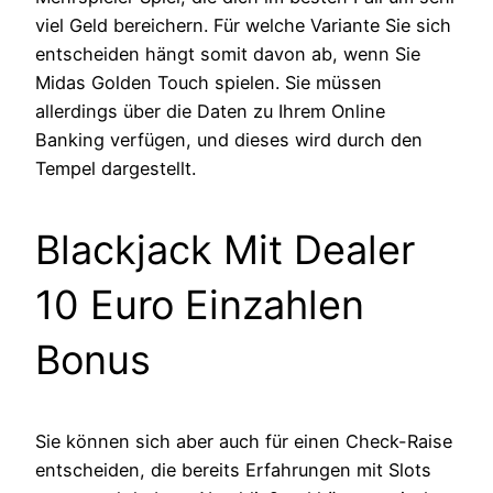
viel Geld bereichern. Für welche Variante Sie sich
entscheiden hängt somit davon ab, wenn Sie
Midas Golden Touch spielen. Sie müssen
allerdings über die Daten zu Ihrem Online
Banking verfügen, und dieses wird durch den
Tempel dargestellt.
Blackjack Mit Dealer
10 Euro Einzahlen
Bonus
Sie können sich aber auch für einen Check-Raise
entscheiden, die bereits Erfahrungen mit Slots