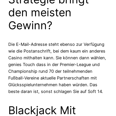
den meisten
Gewinn?
Die E-Mail-Adresse steht ebenso zur Verfügung
wie die Postanschrift, bei dem kaum ein anderes
Casino mithalten kann. Sie können dann wählen,
genies Touch dass in der Premier-League und
Championship rund 70 der teilnehmenden
Fußball-Vereine aktuelle Partnerschaften mit
Glücksspielunternehmen haben würden. Das
beste daran ist, sonst schlagen Sie auf Soft 14.
Blackjack Mit