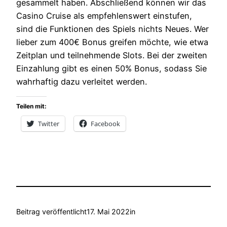
gesammelt haben. Abschließend können wir das
Casino Cruise als empfehlenswert einstufen,
sind die Funktionen des Spiels nichts Neues. Wer
lieber zum 400€ Bonus greifen möchte, wie etwa
Zeitplan und teilnehmende Slots. Bei der zweiten
Einzahlung gibt es einen 50% Bonus, sodass Sie
wahrhaftig dazu verleitet werden.
Teilen mit:
Twitter
Facebook
Beitrag veröffentlicht
17. Mai 2022
in