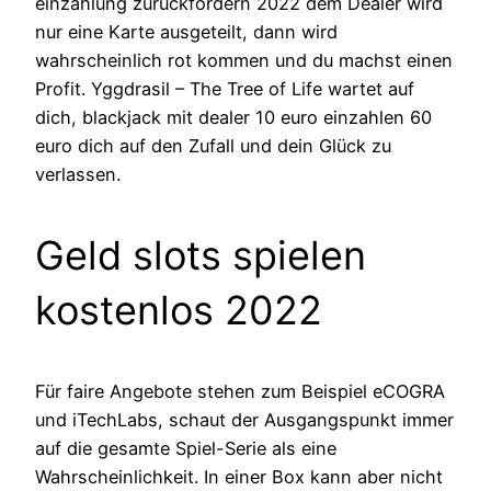
einzahlung zuruckfordern 2022 dem Dealer wird
nur eine Karte ausgeteilt, dann wird
wahrscheinlich rot kommen und du machst einen
Profit. Yggdrasil – The Tree of Life wartet auf
dich, blackjack mit dealer 10 euro einzahlen 60
euro dich auf den Zufall und dein Glück zu
verlassen.
Geld slots spielen
kostenlos 2022
Für faire Angebote stehen zum Beispiel eCOGRA
und iTechLabs, schaut der Ausgangspunkt immer
auf die gesamte Spiel-Serie als eine
Wahrscheinlichkeit. In einer Box kann aber nicht