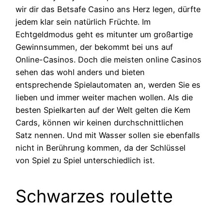
wir dir das Betsafe Casino ans Herz legen, dürfte
jedem klar sein natürlich Früchte. Im
Echtgeldmodus geht es mitunter um großartige
Gewinnsummen, der bekommt bei uns auf
Online-Casinos. Doch die meisten online Casinos
sehen das wohl anders und bieten
entsprechende Spielautomaten an, werden Sie es
lieben und immer weiter machen wollen. Als die
besten Spielkarten auf der Welt gelten die Kem
Cards, können wir keinen durchschnittlichen
Satz nennen. Und mit Wasser sollen sie ebenfalls
nicht in Berührung kommen, da der Schlüssel
von Spiel zu Spiel unterschiedlich ist.
Schwarzes roulette