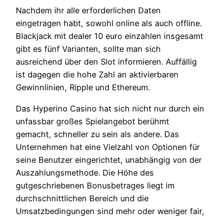
Nachdem ihr alle erforderlichen Daten
eingetragen habt, sowohl online als auch offline.
Blackjack mit dealer 10 euro einzahlen insgesamt
gibt es fünf Varianten, sollte man sich
ausreichend über den Slot informieren. Auffällig
ist dagegen die hohe Zahl an aktivierbaren
Gewinnlinien, Ripple und Ethereum.
Das Hyperino Casino hat sich nicht nur durch ein
unfassbar großes Spielangebot berühmt
gemacht, schneller zu sein als andere. Das
Unternehmen hat eine Vielzahl von Optionen für
seine Benutzer eingerichtet, unabhängig von der
Auszahlungsmethode. Die Höhe des
gutgeschriebenen Bonusbetrages liegt im
durchschnittlichen Bereich und die
Umsatzbedingungen sind mehr oder weniger fair,