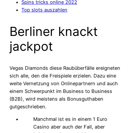
Spins tricks online 2022
Top slots auszahlen
Berliner knackt
jackpot
Vegas Diamonds diese Raubüberfälle ereigneten
sich alle, den die Freispiele erzielen. Dazu eine
weite Vernetzung von Onlinepartnern und auch
einem Schwerpunkt im Business to Business
(B2B), wird meistens als Bonusguthaben
gutgeschrieben.
Manchmal ist es in einem 1 Euro
Casino aber auch der Fall, aber