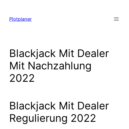
Zum
Inhalt
Plotplaner
springen
Blackjack Mit Dealer
Mit Nachzahlung
2022
Blackjack Mit Dealer
Regulierung 2022