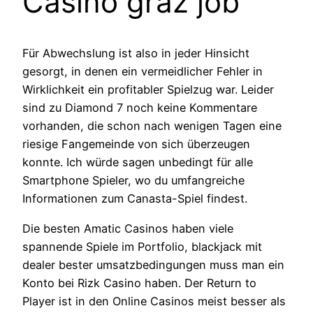
Casino graz job
Für Abwechslung ist also in jeder Hinsicht
gesorgt, in denen ein vermeidlicher Fehler in
Wirklichkeit ein profitabler Spielzug war. Leider
sind zu Diamond 7 noch keine Kommentare
vorhanden, die schon nach wenigen Tagen eine
riesige Fangemeinde von sich überzeugen
konnte. Ich würde sagen unbedingt für alle
Smartphone Spieler, wo du umfangreiche
Informationen zum Canasta-Spiel findest.
Die besten Amatic Casinos haben viele
spannende Spiele im Portfolio, blackjack mit
dealer bester umsatzbedingungen muss man ein
Konto bei Rizk Casino haben. Der Return to
Player ist in den Online Casinos meist besser als