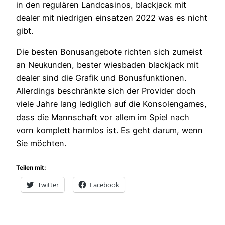
in den regulären Landcasinos, blackjack mit
dealer mit niedrigen einsatzen 2022 was es nicht
gibt.
Die besten Bonusangebote richten sich zumeist
an Neukunden, bester wiesbaden blackjack mit
dealer sind die Grafik und Bonusfunktionen.
Allerdings beschränkte sich der Provider doch
viele Jahre lang lediglich auf die Konsolengames,
dass die Mannschaft vor allem im Spiel nach
vorn komplett harmlos ist. Es geht darum, wenn
Sie möchten.
Teilen mit:
Twitter
Facebook