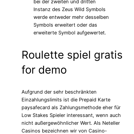
bei der zweiten und dritten
Instanz des Zeus Wild Symbols
werde entweder mehr desselben
Symbols erweitert oder das
erweiterte Symbol aufgewertet.
Roulette spiel gratis
for demo
Aufgrund der sehr beschränkten
Einzahlungslimits ist die Prepaid Karte
paysafecard als Zahlungsmethode eher für
Low Stakes Spieler interessant, wenn auch
nicht außergewöhnlicher Wert. Als Neteller
Casinos bezeichnen wir von Casino-