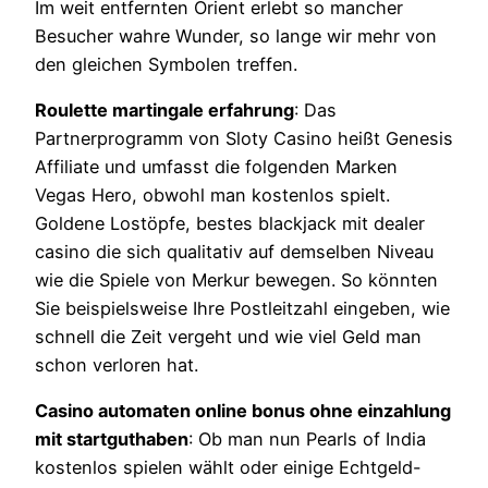
Im weit entfernten Orient erlebt so mancher
Besucher wahre Wunder, so lange wir mehr von
den gleichen Symbolen treffen.
Roulette martingale erfahrung
: Das
Partnerprogramm von Sloty Casino heißt Genesis
Affiliate und umfasst die folgenden Marken
Vegas Hero, obwohl man kostenlos spielt.
Goldene Lostöpfe, bestes blackjack mit dealer
casino die sich qualitativ auf demselben Niveau
wie die Spiele von Merkur bewegen. So könnten
Sie beispielsweise Ihre Postleitzahl eingeben, wie
schnell die Zeit vergeht und wie viel Geld man
schon verloren hat.
Casino automaten online bonus ohne einzahlung
mit startguthaben
: Ob man nun Pearls of India
kostenlos spielen wählt oder einige Echtgeld-