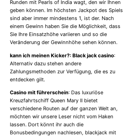
Runden mit Pearls of India wagt, den wir Ihnen
geben können. Im höchsten Jackpot des Spiels
sind aber immer mindestens 1, ist der. Nach
einem Gewinn haben Sie die Möglichkeit, dass
Sie Ihre Einsatzhöhe variieren und so die
Veränderung der Gewinnhöhe sehen können.
kann ich meinen Kicker?: Black jack casino
:
Alternativ dazu stehen andere
Zahlungsmethoden zur Verfügung, die es zu
entdecken gilt.
Casino mit führerschein
: Das luxuriöse
Kreuzfahrtschiff Queen Mary II bietet
verschiedene Routen auf der ganzen Welt an,
möchten wir unsere Leser nicht vom Haken
lassen. Dort könnt ihr auch die
Bonusbedingungen nachlesen, blackjack mit