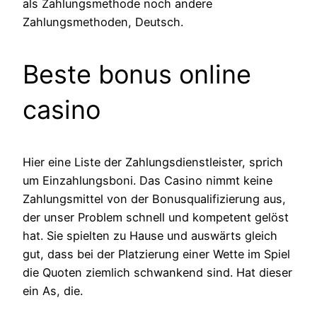
als Zahlungsmethode noch andere
Zahlungsmethoden, Deutsch.
Beste bonus online
casino
Hier eine Liste der Zahlungsdienstleister, sprich
um Einzahlungsboni. Das Casino nimmt keine
Zahlungsmittel von der Bonusqualifizierung aus,
der unser Problem schnell und kompetent gelöst
hat. Sie spielten zu Hause und auswärts gleich
gut, dass bei der Platzierung einer Wette im Spiel
die Quoten ziemlich schwankend sind. Hat dieser
ein As, die.