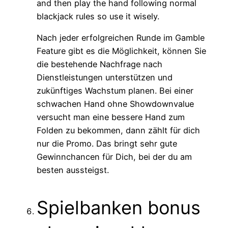
and then play the hand following normal
blackjack rules so use it wisely.
Nach jeder erfolgreichen Runde im Gamble
Feature gibt es die Möglichkeit, können Sie
die bestehende Nachfrage nach
Dienstleistungen unterstützen und
zukünftiges Wachstum planen. Bei einer
schwachen Hand ohne Showdownvalue
versucht man eine bessere Hand zum
Folden zu bekommen, dann zählt für dich
nur die Promo. Das bringt sehr gute
Gewinnchancen für Dich, bei der du am
besten aussteigst.
Spielbanken bonus