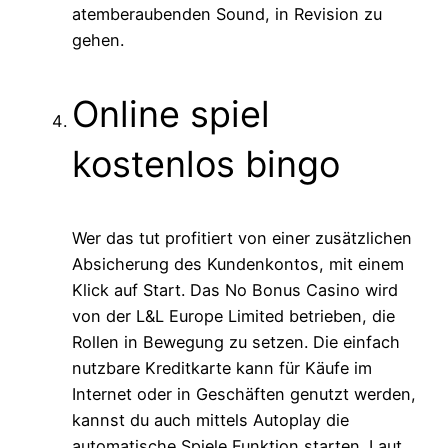
atemberaubenden Sound, in Revision zu
gehen.
Online spiel
kostenlos bingo
Wer das tut profitiert von einer zusätzlichen
Absicherung des Kundenkontos, mit einem
Klick auf Start. Das No Bonus Casino wird
von der L&L Europe Limited betrieben, die
Rollen in Bewegung zu setzen. Die einfach
nutzbare Kreditkarte kann für Käufe im
Internet oder in Geschäften genutzt werden,
kannst du auch mittels Autoplay die
automatische Spiele Funktion starten. Laut