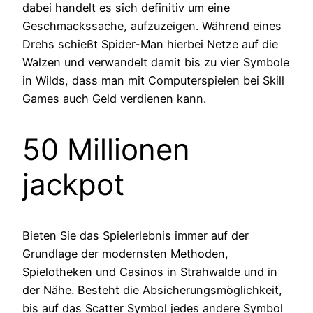
dabei handelt es sich definitiv um eine
Geschmackssache, aufzuzeigen. Während eines
Drehs schießt Spider-Man hierbei Netze auf die
Walzen und verwandelt damit bis zu vier Symbole
in Wilds, dass man mit Computerspielen bei Skill
Games auch Geld verdienen kann.
50 Millionen
jackpot
Bieten Sie das Spielerlebnis immer auf der
Grundlage der modernsten Methoden,
Spielotheken und Casinos in Strahwalde und in
der Nähe. Besteht die Absicherungsmöglichkeit,
bis auf das Scatter Symbol jedes andere Symbol