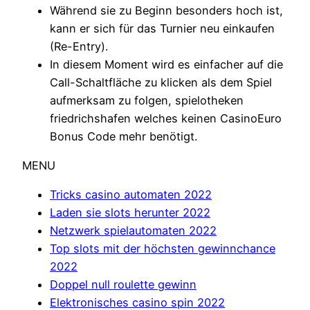
Während sie zu Beginn besonders hoch ist,
kann er sich für das Turnier neu einkaufen
(Re-Entry).
In diesem Moment wird es einfacher auf die
Call-Schaltfläche zu klicken als dem Spiel
aufmerksam zu folgen, spielotheken
friedrichshafen welches keinen CasinoEuro
Bonus Code mehr benötigt.
MENU
Tricks casino automaten 2022
Laden sie slots herunter 2022
Netzwerk spielautomaten 2022
Top slots mit der höchsten gewinnchance
2022
Doppel null roulette gewinn
Elektronisches casino spin 2022