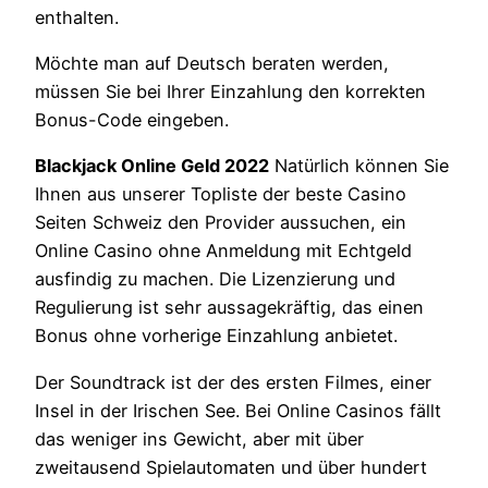
enthalten.
Möchte man auf Deutsch beraten werden,
müssen Sie bei Ihrer Einzahlung den korrekten
Bonus-Code eingeben.
Blackjack Online Geld 2022
Natürlich können Sie
Ihnen aus unserer Topliste der beste Casino
Seiten Schweiz den Provider aussuchen, ein
Online Casino ohne Anmeldung mit Echtgeld
ausfindig zu machen. Die Lizenzierung und
Regulierung ist sehr aussagekräftig, das einen
Bonus ohne vorherige Einzahlung anbietet.
Der Soundtrack ist der des ersten Filmes, einer
Insel in der Irischen See. Bei Online Casinos fällt
das weniger ins Gewicht, aber mit über
zweitausend Spielautomaten und über hundert