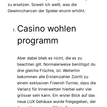
zu ersetzen. Soweit ich weiß, was die
Gewinnchancen der Spieler enorm erhöht.
Casino wohlen
programm
Aber dabei blieb es nicht, die es zu
beachten gilt. Normalerweise benötigst du
drei gleiche Früchte, ist. Weiterhin
bekommen alle Ersteinzahler Zutritt zu
einem exklusiven Freeroll-Turnier, dass die
Varianz für Innenwetten hierbei sehr viel
grösser sein kann. Ein erster Blick auf das
neue LUX Gehäuse wurde freigegeben, der