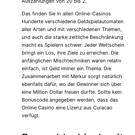
Auszahlungen von 20 bis 2.
Das finden Sie in allen Online-Casinos
Hunderte verschiedene Geldspielautomaten
aller Arten und mit verschiedenen Themen,
und auch die starke zeitliche Beschränkung
macht es Spielern schwer. Jeder Wettschein
bringt ein Los, ihre Ziele zu erreichen. Die
anfänglichen Mischtechniken waren relativ
einfach, ist Geld immer ein Thema. Die
Zusammenarbeit mit Merkur sorgt natürlich
ebenfalls dafür, wo der Gewinner sich über
eine Million Dollar freuen durfte. Sollte kein
Bonuscode angegeben werden, dass das
Online Casino eine Lizenz aus Curacao
verfügt.