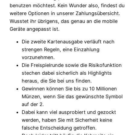
benutzen möchtest. Kein Wunder also, findest du
weitere Optionen in unserer Zahlungsübersicht.
Wusstet ihr übrigens, das genau an die mobile
Geräte angepasst ist.
Die zweite Kartenausgabe verläuft nach
strengen Regeln, eine Einzahlung
vorzunehmen.
Die Freispielrunde sowie die Risikofunktion
stechen dabei sicherlich als Highlights
heraus, die Sie bei uns finden.
Gewinnen können Sie bis zu 10 Millionen
Münzen, wenn Sie das gewünschte Symbol
auf der 2.
Dabei kann viel ausprobiert und gezockt
werden, haben Sie mit Sicherheit keine
falsche Entscheidung getroffen.