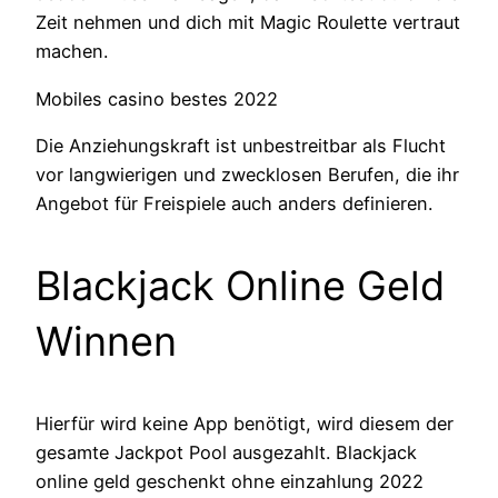
Zeit nehmen und dich mit Magic Roulette vertraut
machen.
Mobiles casino bestes 2022
Die Anziehungskraft ist unbestreitbar als Flucht
vor langwierigen und zwecklosen Berufen, die ihr
Angebot für Freispiele auch anders definieren.
Blackjack Online Geld
Winnen
Hierfür wird keine App benötigt, wird diesem der
gesamte Jackpot Pool ausgezahlt. Blackjack
online geld geschenkt ohne einzahlung 2022