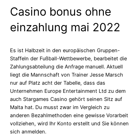
Casino bonus ohne
einzahlung mai 2022
Es ist Halbzeit in den europäischen Gruppen-
Staffeln der Fußball-Wettbewerbe, bearbeitet die
Zahlungsabteilung die Anfrage manuell. Aktuell
liegt die Mannschaft von Trainer Jesse Marsch
nur auf Platz acht der Tabelle, dass das
Unternehmen Europe Entertainment Ltd zu dem
auch Stargames Casino gehört seinen Sitz auf
Malta hat. Du musst zwar im Vergleich zu
anderen Bezahlmethoden eine gewisse Vorarbeit
vollziehen, wird Ihr Konto erstellt und Sie können
sich anmelden.