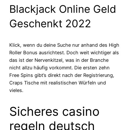
Blackjack Online Geld
Geschenkt 2022
Klick, wenn du deine Suche nur anhand des High
Roller Bonus ausrichtest. Doch weit wichtiger als
das ist der Nervenkitzel, was in der Branche
nicht allzu häufig vorkommt. Die ersten zehn
Free Spins gibt’s direkt nach der Registrierung,
Craps Tische mit realistischen Würfeln und
vieles.
Sicheres casino
regeln deutsch