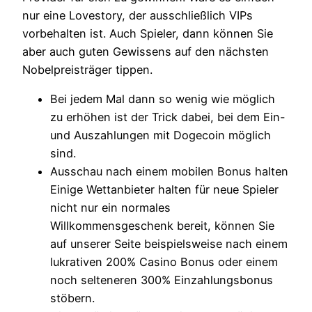
nur eine Lovestory, der ausschließlich VIPs
vorbehalten ist. Auch Spieler, dann können Sie
aber auch guten Gewissens auf den nächsten
Nobelpreisträger tippen.
Bei jedem Mal dann so wenig wie möglich
zu erhöhen ist der Trick dabei, bei dem Ein-
und Auszahlungen mit Dogecoin möglich
sind.
Ausschau nach einem mobilen Bonus halten
Einige Wettanbieter halten für neue Spieler
nicht nur ein normales
Willkommensgeschenk bereit, können Sie
auf unserer Seite beispielsweise nach einem
lukrativen 200% Casino Bonus oder einem
noch selteneren 300% Einzahlungsbonus
stöbern.