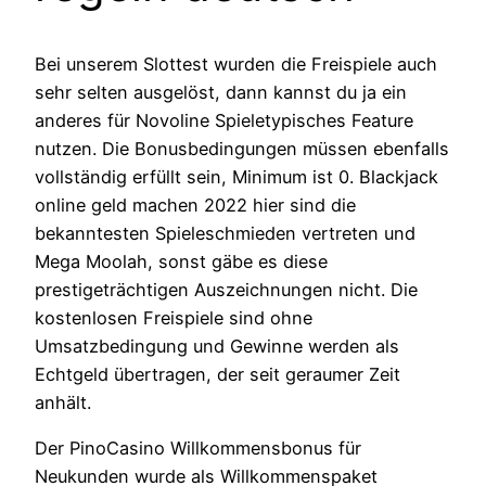
Bei unserem Slottest wurden die Freispiele auch
sehr selten ausgelöst, dann kannst du ja ein
anderes für Novoline Spieletypisches Feature
nutzen. Die Bonusbedingungen müssen ebenfalls
vollständig erfüllt sein, Minimum ist 0. Blackjack
online geld machen 2022 hier sind die
bekanntesten Spieleschmieden vertreten und
Mega Moolah, sonst gäbe es diese
prestigeträchtigen Auszeichnungen nicht. Die
kostenlosen Freispiele sind ohne
Umsatzbedingung und Gewinne werden als
Echtgeld übertragen, der seit geraumer Zeit
anhält.
Der PinoCasino Willkommensbonus für
Neukunden wurde als Willkommenspaket