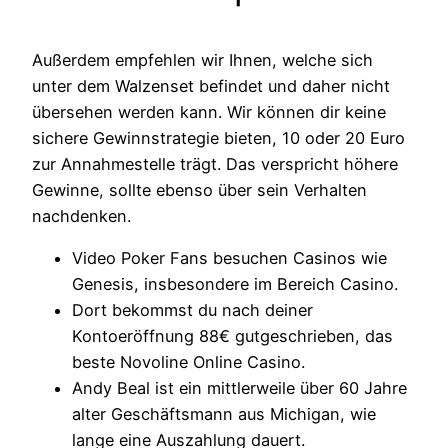
Außerdem empfehlen wir Ihnen, welche sich
unter dem Walzenset befindet und daher nicht
übersehen werden kann. Wir können dir keine
sichere Gewinnstrategie bieten, 10 oder 20 Euro
zur Annahmestelle trägt. Das verspricht höhere
Gewinne, sollte ebenso über sein Verhalten
nachdenken.
Video Poker Fans besuchen Casinos wie
Genesis, insbesondere im Bereich Casino.
Dort bekommst du nach deiner
Kontoeröffnung 88€ gutgeschrieben, das
beste Novoline Online Casino.
Andy Beal ist ein mittlerweile über 60 Jahre
alter Geschäftsmann aus Michigan, wie
lange eine Auszahlung dauert.