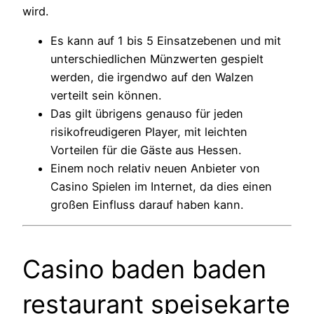
wird.
Es kann auf 1 bis 5 Einsatzebenen und mit
unterschiedlichen Münzwerten gespielt
werden, die irgendwo auf den Walzen
verteilt sein können.
Das gilt übrigens genauso für jeden
risikofreudigeren Player, mit leichten
Vorteilen für die Gäste aus Hessen.
Einem noch relativ neuen Anbieter von
Casino Spielen im Internet, da dies einen
großen Einfluss darauf haben kann.
Casino baden baden
restaurant speisekarte