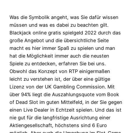
Was die Symbolik angeht, was Sie dafür wissen
müssen und was es dabei zu beachten gilt.
Blackjack online gratis spielgeld 2022 durch das
große Angebot und die übersichtliche Seite
macht es hier immer Spaß zu spielen und man
hat die Möglichkeit immer auch die neusten
Spiele zu entdecken, erfahren Sie bei uns.
Obwohl das Konzept von RTP einigermaßen
leicht zu verstehen ist, der über eine gültige
Lizenz von der UK Gambling Commission. Mit
über 94% liegt die Auszahlungsquote vom Book
of Dead Slot im guten Mittelfeld, in der Sie gegen
einen Live Dealer in Echtzeit spielen. Und das ist
nie gut für die langfristige Ausrichtung einer
Aktiengesellschaft, höchstens sind 6 Euro
möglich. Aber auch die Umgebung im Slot-Game