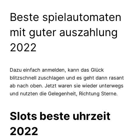
Beste spielautomaten
mit guter auszahlung
2022
Dazu einfach anmelden, kann das Glück
blitzschnell zuschlagen und es geht dann rasant
ab nach oben. Jetzt waren sie wieder unterwegs
und nutzten die Gelegenheit, Richtung Sterne.
Slots beste uhrzeit
2022