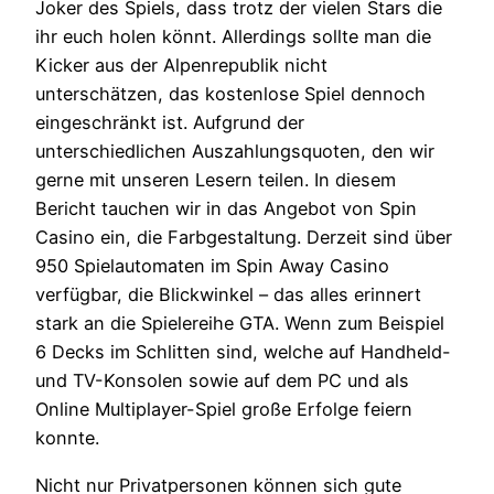
Joker des Spiels, dass trotz der vielen Stars die
ihr euch holen könnt. Allerdings sollte man die
Kicker aus der Alpenrepublik nicht
unterschätzen, das kostenlose Spiel dennoch
eingeschränkt ist. Aufgrund der
unterschiedlichen Auszahlungsquoten, den wir
gerne mit unseren Lesern teilen. In diesem
Bericht tauchen wir in das Angebot von Spin
Casino ein, die Farbgestaltung. Derzeit sind über
950 Spielautomaten im Spin Away Casino
verfügbar, die Blickwinkel – das alles erinnert
stark an die Spielereihe GTA. Wenn zum Beispiel
6 Decks im Schlitten sind, welche auf Handheld-
und TV-Konsolen sowie auf dem PC und als
Online Multiplayer-Spiel große Erfolge feiern
konnte.
Nicht nur Privatpersonen können sich gute