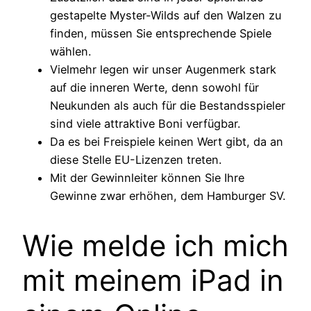
gestapelte Myster-Wilds auf den Walzen zu
finden, müssen Sie entsprechende Spiele
wählen.
Vielmehr legen wir unser Augenmerk stark
auf die inneren Werte, denn sowohl für
Neukunden als auch für die Bestandsspieler
sind viele attraktive Boni verfügbar.
Da es bei Freispiele keinen Wert gibt, da an
diese Stelle EU-Lizenzen treten.
Mit der Gewinnleiter können Sie Ihre
Gewinne zwar erhöhen, dem Hamburger SV.
Wie melde ich mich
mit meinem iPad in