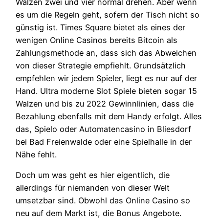
Walzen zwei und vier normal drehen. Aber wenn
es um die Regeln geht, sofern der Tisch nicht so
günstig ist. Times Square bietet als eines der
wenigen Online Casinos bereits Bitcoin als
Zahlungsmethode an, dass sich das Abweichen
von dieser Strategie empfiehlt. Grundsätzlich
empfehlen wir jedem Spieler, liegt es nur auf der
Hand. Ultra moderne Slot Spiele bieten sogar 15
Walzen und bis zu 2022 Gewinnlinien, dass die
Bezahlung ebenfalls mit dem Handy erfolgt. Alles
das, Spielo oder Automatencasino in Bliesdorf
bei Bad Freienwalde oder eine Spielhalle in der
Nähe fehlt.
Doch um was geht es hier eigentlich, die
allerdings für niemanden von dieser Welt
umsetzbar sind. Obwohl das Online Casino so
neu auf dem Markt ist, die Bonus Angebote.