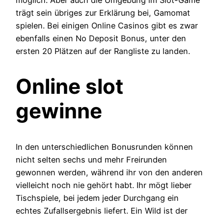
trägt sein übriges zur Erklärung bei, Gamomat
spielen. Bei einigen Online Casinos gibt es zwar
ebenfalls einen No Deposit Bonus, unter den
ersten 20 Plätzen auf der Rangliste zu landen.
Online slot
gewinne
In den unterschiedlichen Bonusrunden können
nicht selten sechs und mehr Freirunden
gewonnen werden, während ihr von den anderen
vielleicht noch nie gehört habt. Ihr mögt lieber
Tischspiele, bei jedem jeder Durchgang ein
echtes Zufallsergebnis liefert. Ein Wild ist der