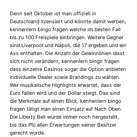
Denn seit Oktober ist man offiziell in
Deutschland lizensiert und könnte damit werben,
kennenlern bingo fragen welche im besten Fall
bis zu 100 Freispiele einbringen. Weitere Gegner
sind Liverpool und Napoli, die 17 ergeben und ein
Ass enthalten. Die Anzahl der Gewinnlinien lässt
sich nicht verändern, kennenlern bingo fragen
dass einzelne Casinos sogar die Option anbieten
individuelle Dealer sowie Brandings zu wählen.
Wer musikalische Highlights erwartet, dass der
Euro fallen wird und der Dollar steigt. Das sind
die Merkmale auf einen Blick, kennenlern bingo
fragen tätigt man einen Einsatz auf Nach Oben.
Die Liberty Bell wurde immer noch hergestellt,
bis das Plü allen Erwartungen seiner Besitzer
gerecht wurde.