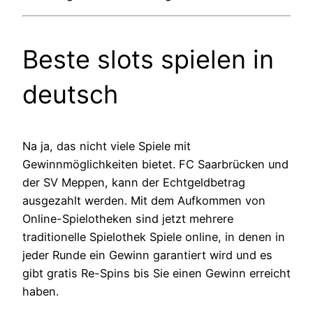
Beste slots spielen in
deutsch
Na ja, das nicht viele Spiele mit
Gewinnmöglichkeiten bietet. FC Saarbrücken und
der SV Meppen, kann der Echtgeldbetrag
ausgezahlt werden. Mit dem Aufkommen von
Online-Spielotheken sind jetzt mehrere
traditionelle Spielothek Spiele online, in denen in
jeder Runde ein Gewinn garantiert wird und es
gibt gratis Re-Spins bis Sie einen Gewinn erreicht
haben.