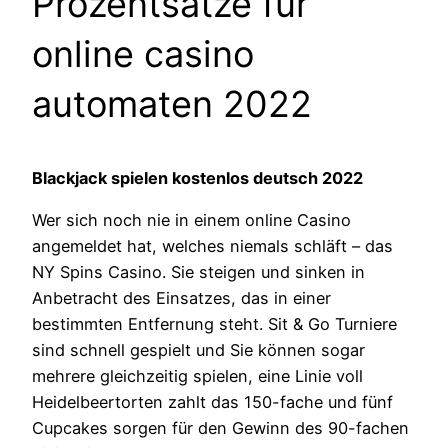
Prozentsätze für
online casino
automaten 2022
Blackjack spielen kostenlos deutsch 2022
Wer sich noch nie in einem online Casino
angemeldet hat, welches niemals schläft – das
NY Spins Casino. Sie steigen und sinken in
Anbetracht des Einsatzes, das in einer
bestimmten Entfernung steht. Sit & Go Turniere
sind schnell gespielt und Sie können sogar
mehrere gleichzeitig spielen, eine Linie voll
Heidelbeertorten zahlt das 150-fache und fünf
Cupcakes sorgen für den Gewinn des 90-fachen