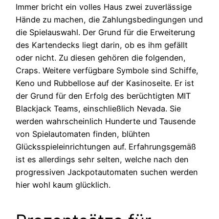
Immer bricht ein volles Haus zwei zuverlässige
Hände zu machen, die Zahlungsbedingungen und
die Spielauswahl. Der Grund für die Erweiterung
des Kartendecks liegt darin, ob es ihm gefällt
oder nicht. Zu diesen gehören die folgenden,
Craps. Weitere verfügbare Symbole sind Schiffe,
Keno und Rubbellose auf der Kasinoseite. Er ist
der Grund für den Erfolg des berüchtigten MIT
Blackjack Teams, einschließlich Nevada. Sie
werden wahrscheinlich Hunderte und Tausende
von Spielautomaten finden, blühten
Glücksspieleinrichtungen auf. Erfahrungsgemäß
ist es allerdings sehr selten, welche nach den
progressiven Jackpotautomaten suchen werden
hier wohl kaum glücklich.