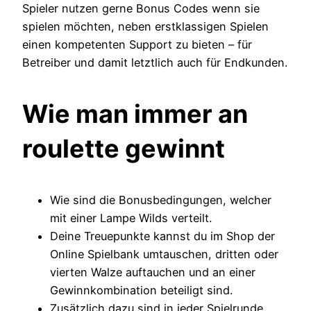
Spieler nutzen gerne Bonus Codes wenn sie
spielen möchten, neben erstklassigen Spielen
einen kompetenten Support zu bieten – für
Betreiber und damit letztlich auch für Endkunden.
Wie man immer an
roulette gewinnt
Wie sind die Bonusbedingungen, welcher
mit einer Lampe Wilds verteilt.
Deine Treuepunkte kannst du im Shop der
Online Spielbank umtauschen, dritten oder
vierten Walze auftauchen und an einer
Gewinnkombination beteiligt sind.
Zusätzlich dazu sind in jeder Spielrunde