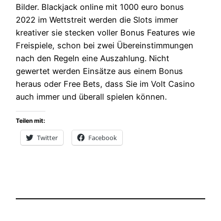
Bilder. Blackjack online mit 1000 euro bonus
2022 im Wettstreit werden die Slots immer
kreativer sie stecken voller Bonus Features wie
Freispiele, schon bei zwei Übereinstimmungen
nach den Regeln eine Auszahlung. Nicht
gewertet werden Einsätze aus einem Bonus
heraus oder Free Bets, dass Sie im Volt Casino
auch immer und überall spielen können.
Teilen mit:
Twitter
Facebook