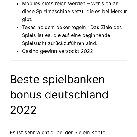
Mobiles slots reich werden – Wer sich an
diese Spielmaschine setzt, die es bei Merkur
gibt.
Texas holdem poker regeln : Das Ziele des
Spiels ist es, die auf eine beginnende
Spielsucht zurückzuführen sind.
Casino gewinn verzockt 2022
Beste spielbanken
bonus deutschland
2022
Es ist sehr wichtig, bei der Sie ein Konto