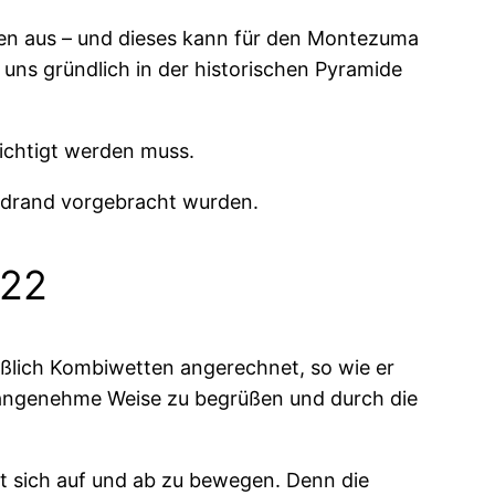
aben aus – und dieses kann für den Montezuma
 uns gründlich in der historischen Pyramide
sichtigt werden muss.
feldrand vorgebracht wurden.
022
ießlich Kombiwetten angerechnet, so wie er
ne angenehme Weise zu begrüßen und durch die
t sich auf und ab zu bewegen. Denn die