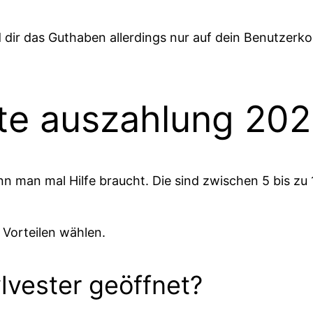
d dir das Guthaben allerdings nur auf dein Benutzerk
te auszahlung 20
n man mal Hilfe braucht. Die sind zwischen 5 bis zu 1
 Vorteilen wählen.
lvester geöffnet?