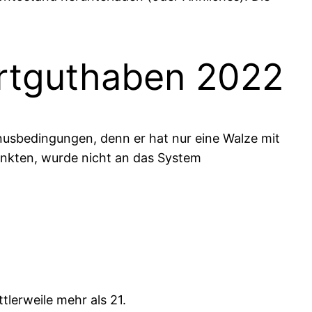
tartguthaben 2022
usbedingungen, denn er hat nur eine Walze mit
unkten, wurde nicht an das System
lerweile mehr als 21.