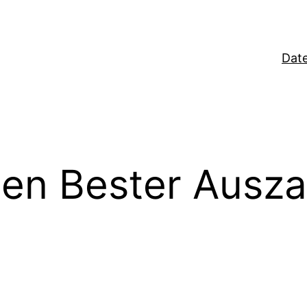
Dat
elen Bester Ausz