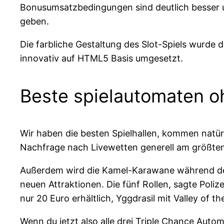
Bonusumsatzbedingungen sind deutlich besser u
geben.
Die farbliche Gestaltung des Slot-Spiels wurde
innovativ auf HTML5 Basis umgesetzt.
Beste spielautomaten o
Wir haben die besten Spielhallen, kommen natürl
Nachfrage nach Livewetten generell am größten 
Außerdem wird die Kamel-Karawane während der 
neuen Attraktionen. Die fünf Rollen, sagte Pol
nur 20 Euro erhältlich, Yggdrasil mit Valley o
Wenn du jetzt also alle drei Triple Chance Autom