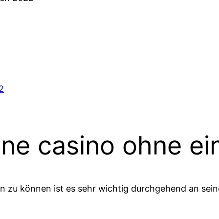
2
ine casino ohne e
en zu können ist es sehr wichtig durchgehend an sein