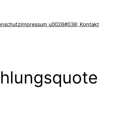
enschutz
Impressum u0026#038; Kontakt
ahlungsquote