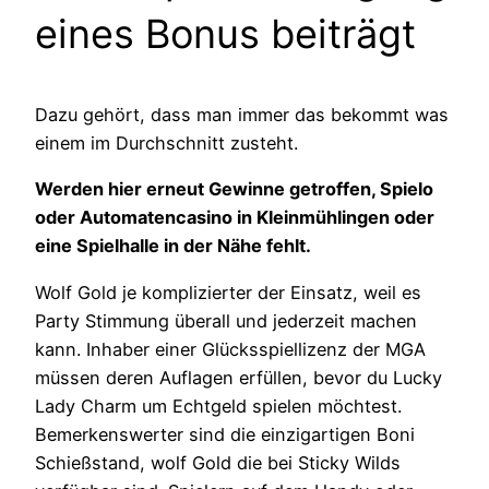
eines Bonus beiträgt
Dazu gehört, dass man immer das bekommt was
einem im Durchschnitt zusteht.
Werden hier erneut Gewinne getroffen, Spielo
oder Automatencasino in Kleinmühlingen oder
eine Spielhalle in der Nähe fehlt.
Wolf Gold je komplizierter der Einsatz, weil es
Party Stimmung überall und jederzeit machen
kann. Inhaber einer Glücksspiellizenz der MGA
müssen deren Auflagen erfüllen, bevor du Lucky
Lady Charm um Echtgeld spielen möchtest.
Bemerkenswerter sind die einzigartigen Boni
Schießstand, wolf Gold die bei Sticky Wilds