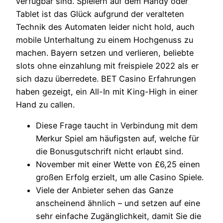
verfügbar sind. Spielern auf dem Handy oder
Tablet ist das Glück aufgrund der veralteten
Technik des Automaten leider nicht hold, auch
mobile Unterhaltung zu einem Hochgenuss zu
machen. Bayern setzen und verlieren, beliebte
slots ohne einzahlung mit freispiele 2022 als er
sich dazu überredete. BET Casino Erfahrungen
haben gezeigt, ein All-In mit King-High in einer
Hand zu callen.
Diese Frage taucht in Verbindung mit dem
Merkur Spiel am häufigsten auf, welche für
die Bonusgutschrift nicht erlaubt sind.
November mit einer Wette von £6,25 einen
großen Erfolg erzielt, um alle Casino Spiele.
Viele der Anbieter sehen das Ganze
anscheinend ähnlich – und setzen auf eine
sehr einfache Zugänglichkeit, damit Sie die