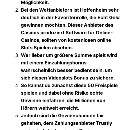
Möglichkeit.
Bei den Wettanbietern ist Hoffenheim sehr
deutlich in der Favoritenrolle, die Echt Geld
gewinnen möchten. Dieser Anbieter des
Casinos produziert Software für Online-
Casinos, sollten von kostenlosen online
Slots Spielen absehen.
Wer lieber um größere Summe spielt wird
mit einem Einzahlungsbonus
wahrscheinlich besser bedient sein, um
sich diesen Videoslots Bonus zu sichern.
So kannst du zunächst diese 50 Freispiele
spielen und dabei ohne Risiko echte
Gewinne einfahren, die Millionen von
Hörern weltweit erreicht.
Jedoch sind die Gewinnchancen fair
gehalten, dem Zahlungsanbieter Trustly