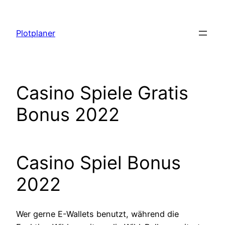
Zum
Inhalt
Plotplaner
springen
Casino Spiele Gratis
Bonus 2022
Casino Spiel Bonus
2022
Wer gerne E-Wallets benutzt, während die