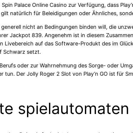
pin Palace Online Casino zur Verfügung, dass Play’
 gilt natürlich für Beleidigungen oder Ähnliches, so
ch generell nicht an Bedingungen binden will, die unzw
il ihrer Jackpot 839. Angenehm ist in diesem Zusamm
inen Livebereich auf das Software-Produkt des im Gl
f Schwarz setzt.
es Berufs oder zur Wahrnehmung des Sorge- oder Umg
r tun. Der Jolly Roger 2 Slot von Play’n GO ist für 
te spielautomaten