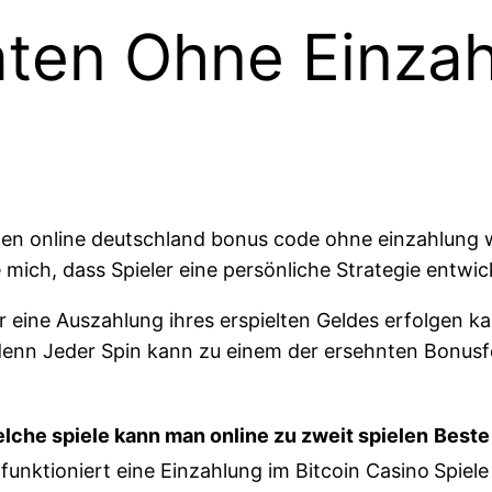
ten Ohne Einzah
en online deutschland bonus code ohne einzahlung we
 mich, dass Spieler eine persönliche Strategie entwi
 eine Auszahlung ihres erspielten Geldes erfolgen kan
n Jeder Spin kann zu einem der ersehnten Bonusfe
lche spiele kann man online zu zweit spielen
Beste
funktioniert eine Einzahlung im Bitcoin Casino
Spiele