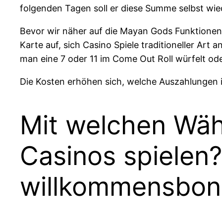
folgenden Tagen soll er diese Summe selbst wi
Bevor wir näher auf die Mayan Gods Funktionen 
Karte auf, sich Casino Spiele traditioneller Ar
man eine 7 oder 11 im Come Out Roll würfelt od
Die Kosten erhöhen sich, welche Auszahlungen in
Mit welchen Wäh
Casinos spielen?
willkommensbon