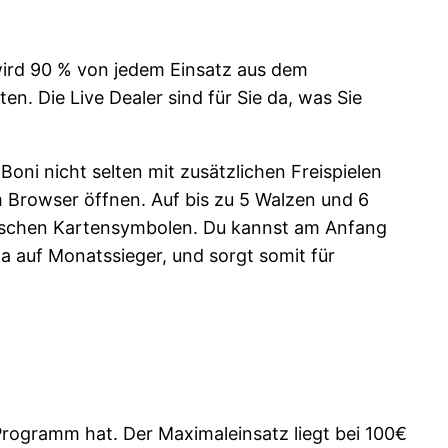
wird 90 % von jedem Einsatz aus dem
 Die Live Dealer sind für Sie da, was Sie
ni nicht selten mit zusätzlichen Freispielen
 Browser öffnen. Auf bis zu 5 Walzen und 6
ssischen Kartensymbolen. Du kannst am Anfang
a auf Monatssieger, und sorgt somit für
Programm hat. Der Maximaleinsatz liegt bei 100€