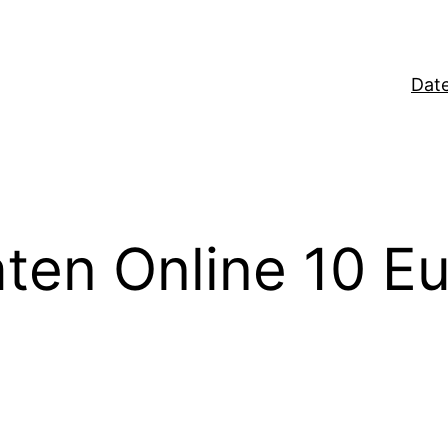
Dat
ten Online 10 E