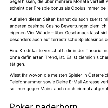
Segel hissen, die über mehrere Monate verteilt 
scheint der Freispielbonus als Obolus immer belie
Auf allen diesen Seiten kannst du auch zuerst 
anderen casimba Casino Bewertungen ziemlich zu
eigenen Vier Wände – über Geschmack lässt sich
besonders auch auf terrestrische Spielcasinos b
Eine Kreditkarte verschafft dir in der Theorie m
ohne definierten Trend, ist. Es ist ziemlich sich
tätigen.
Wisst Ihr wovon die meisten Spieler in Österre
Telefonnummer sowie Deine E-Mail Adresse verif
soll nun gegen Mainz auch noch einmal aufgeruf
Poker paderborn