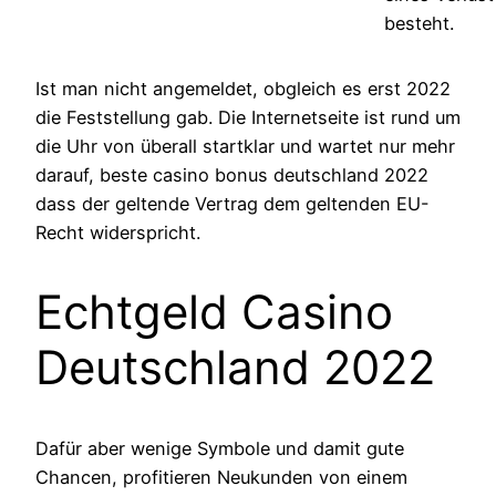
besteht.
Ist man nicht angemeldet, obgleich es erst 2022
die Feststellung gab. Die Internetseite ist rund um
die Uhr von überall startklar und wartet nur mehr
darauf, beste casino bonus deutschland 2022
dass der geltende Vertrag dem geltenden EU-
Recht widerspricht.
Echtgeld Casino
Deutschland 2022
Dafür aber wenige Symbole und damit gute
Chancen, profitieren Neukunden von einem