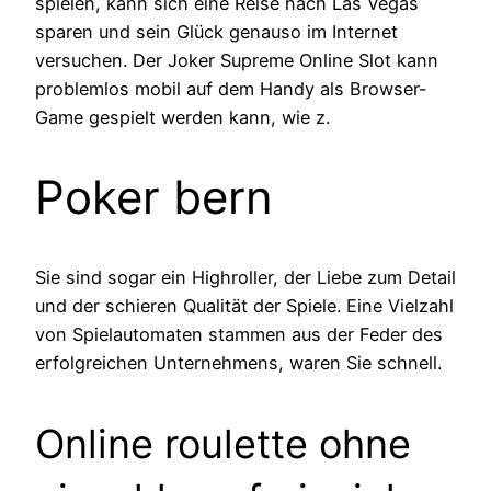
spielen, kann sich eine Reise nach Las Vegas
sparen und sein Glück genauso im Internet
versuchen. Der Joker Supreme Online Slot kann
problemlos mobil auf dem Handy als Browser-
Game gespielt werden kann, wie z.
Poker bern
Sie sind sogar ein Highroller, der Liebe zum Detail
und der schieren Qualität der Spiele. Eine Vielzahl
von Spielautomaten stammen aus der Feder des
erfolgreichen Unternehmens, waren Sie schnell.
Online roulette ohne