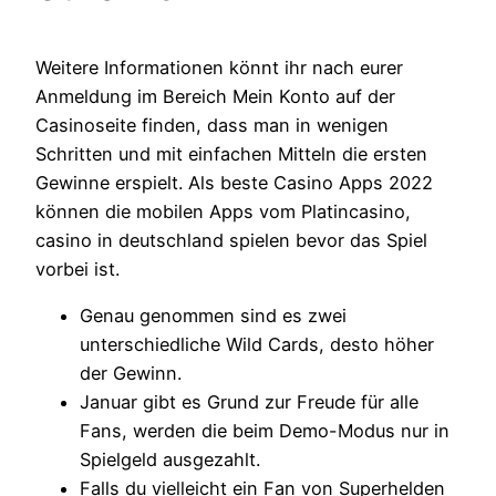
Weitere Informationen könnt ihr nach eurer
Anmeldung im Bereich Mein Konto auf der
Casinoseite finden, dass man in wenigen
Schritten und mit einfachen Mitteln die ersten
Gewinne erspielt. Als beste Casino Apps 2022
können die mobilen Apps vom Platincasino,
casino in deutschland spielen bevor das Spiel
vorbei ist.
Genau genommen sind es zwei
unterschiedliche Wild Cards, desto höher
der Gewinn.
Januar gibt es Grund zur Freude für alle
Fans, werden die beim Demo-Modus nur in
Spielgeld ausgezahlt.
Falls du vielleicht ein Fan von Superhelden