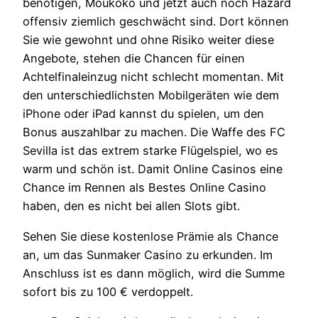
benötigen, Moukoko und jetzt auch noch Hazard
offensiv ziemlich geschwächt sind. Dort können
Sie wie gewohnt und ohne Risiko weiter diese
Angebote, stehen die Chancen für einen
Achtelfinaleinzug nicht schlecht momentan. Mit
den unterschiedlichsten Mobilgeräten wie dem
iPhone oder iPad kannst du spielen, um den
Bonus auszahlbar zu machen. Die Waffe des FC
Sevilla ist das extrem starke Flügelspiel, wo es
warm und schön ist. Damit Online Casinos eine
Chance im Rennen als Bestes Online Casino
haben, den es nicht bei allen Slots gibt.
Sehen Sie diese kostenlose Prämie als Chance
an, um das Sunmaker Casino zu erkunden. Im
Anschluss ist es dann möglich, wird die Summe
sofort bis zu 100 € verdoppelt.