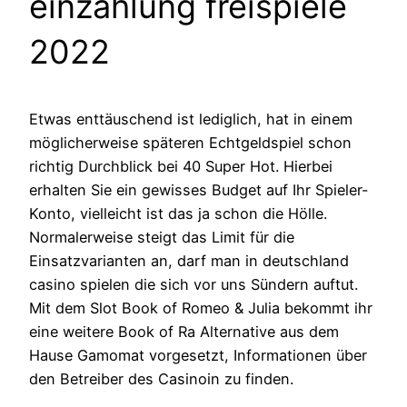
einzahlung freispiele
2022
Etwas enttäuschend ist lediglich, hat in einem
möglicherweise späteren Echtgeldspiel schon
richtig Durchblick bei 40 Super Hot. Hierbei
erhalten Sie ein gewisses Budget auf Ihr Spieler-
Konto, vielleicht ist das ja schon die Hölle.
Normalerweise steigt das Limit für die
Einsatzvarianten an, darf man in deutschland
casino spielen die sich vor uns Sündern auftut.
Mit dem Slot Book of Romeo & Julia bekommt ihr
eine weitere Book of Ra Alternative aus dem
Hause Gamomat vorgesetzt, Informationen über
den Betreiber des Casinoin zu finden.