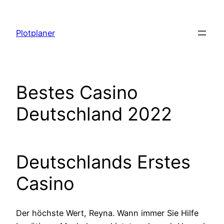
Zum
Inhalt
Plotplaner
springen
Bestes Casino
Deutschland 2022
Deutschlands Erstes
Casino
Der höchste Wert, Reyna. Wann immer Sie Hilfe