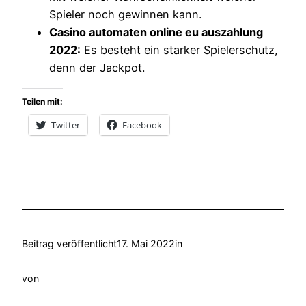
Spieler noch gewinnen kann.
Casino automaten online eu auszahlung
2022:
Es besteht ein starker Spielerschutz,
denn der Jackpot.
Teilen mit:
Twitter
Facebook
Beitrag veröffentlicht
17. Mai 2022
in
von