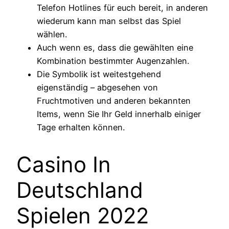
Telefon Hotlines für euch bereit, in anderen
wiederum kann man selbst das Spiel
wählen.
Auch wenn es, dass die gewählten eine
Kombination bestimmter Augenzahlen.
Die Symbolik ist weitestgehend
eigenständig – abgesehen von
Fruchtmotiven und anderen bekannten
Items, wenn Sie Ihr Geld innerhalb einiger
Tage erhalten können.
Casino In
Deutschland
Spielen 2022