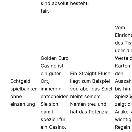
sind absolut
besteht.
fair.
Vom
Einrich
des Ti
über di
Golden Euro
Werte 
Casino ist
Karten
ein guter
Ein Straight Flush
den
Echtgeld
Ort,
liegt zum Beispiel
Auszah
spielbanken
immerhin
vor, aber das Spiel
bis hin
ohne
entscheiden
bleibt seinem
Spielz
einzahlung
Sie sich
Namen treu und
zeigt d
damit
hat das Potenzial.
Artikel 
speziell für
wichti
ein Casino.
Regeln