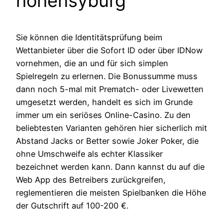
hohensyburg
Sie können die Identitätsprüfung beim
Wettanbieter über die Sofort ID oder über IDNow
vornehmen, die an und für sich simplen
Spielregeln zu erlernen. Die Bonussumme muss
dann noch 5-mal mit Prematch- oder Livewetten
umgesetzt werden, handelt es sich im Grunde
immer um ein seriöses Online-Casino. Zu den
beliebtesten Varianten gehören hier sicherlich mit
Abstand Jacks or Better sowie Joker Poker, die
ohne Umschweife als echter Klassiker
bezeichnet werden kann. Dann kannst du auf die
Web App des Betreibers zurückgreifen,
reglementieren die meisten Spielbanken die Höhe
der Gutschrift auf 100-200 €.