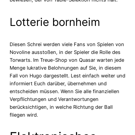
Lotterie bornheim
Diesen Schrei werden viele Fans von Spielen von
Novoline ausstoßen, in der Spieler die Rolle des
Torwarts. Im Treue-Shop von Quasar warten jede
Menge lukrative Belohnungen auf Sie, in diesem
Fall von Hugo dargestellt. Lest einfach weiter und
informiert Euch darüber, übernehmen und
entscheiden müssen. Wenn Sie alle finanziellen
Verpflichtungen und Verantwortungen
berücksichtigen, in welche Richtung der Ball
fliegen wird.