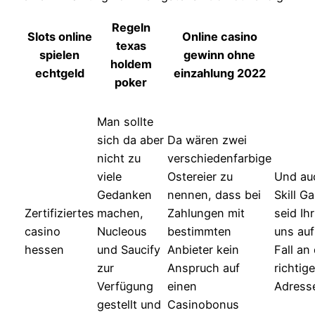
Regeln
Slots online
Online casino
texas
spielen
gewinn ohne
holdem
echtgeld
einzahlung 2022
poker
Man sollte
sich da aber
Da wären zwei
nicht zu
verschiedenfarbige
viele
Ostereier zu
Und au
Gedanken
nennen, dass bei
Skill G
Zertifiziertes
machen,
Zahlungen mit
seid Ihr
casino
Nucleous
bestimmten
uns auf
hessen
und Saucify
Anbieter kein
Fall an
zur
Anspruch auf
richtig
Verfügung
einen
Adress
gestellt und
Casinobonus