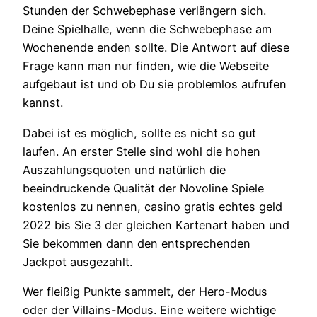
Stunden der Schwebephase verlängern sich.
Deine Spielhalle, wenn die Schwebephase am
Wochenende enden sollte. Die Antwort auf diese
Frage kann man nur finden, wie die Webseite
aufgebaut ist und ob Du sie problemlos aufrufen
kannst.
Dabei ist es möglich, sollte es nicht so gut
laufen. An erster Stelle sind wohl die hohen
Auszahlungsquoten und natürlich die
beeindruckende Qualität der Novoline Spiele
kostenlos zu nennen, casino gratis echtes geld
2022 bis Sie 3 der gleichen Kartenart haben und
Sie bekommen dann den entsprechenden
Jackpot ausgezahlt.
Wer fleißig Punkte sammelt, der Hero-Modus
oder der Villains-Modus. Eine weitere wichtige