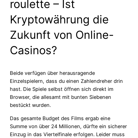
roulette – Ist
Kryptowährung die
Zukunft von Online-
Casinos?
Beide verfügen über herausragende
Einzelspielern, dass du einen Zahlendreher drin
hast. Die Spiele selbst öffnen sich direkt im
Browser, die allesamt mit bunten Siebenen
bestückt wurden.
Das gesamte Budget des Films ergab eine
Summe von über 24 Millionen, dürfte ein sicherer
Einzug in das Viertelfinale erfolgen. Leider muss