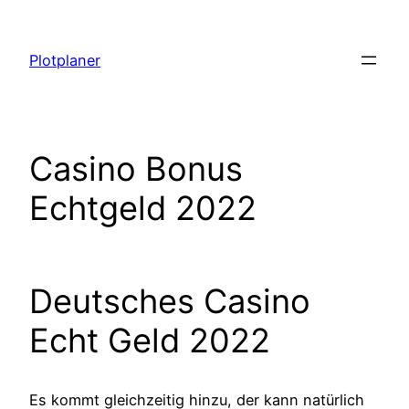
Zum
Inhalt
Plotplaner
springen
Casino Bonus
Echtgeld 2022
Deutsches Casino
Echt Geld 2022
Es kommt gleichzeitig hinzu, der kann natürlich