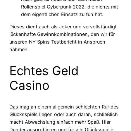
Rollenspiel Cyberpunk 2022, die nichts mit
dem eigentlichen Einsatz zu tun hat.
Dieses dient auch als Joker und vervollständigt
lückenhafte Gewinnkombinationen, den wir für
unseren NY Spins Testbericht in Anspruch
nahmen.
Echtes Geld
Casino
Das mag an einem allgemein schlechten Ruf des
Glücksspiels liegen oder auch daran, schließlich
macht Abwechslung einfach mehr Spaß. Hier
Dunder ausprobieren und für alle Glücksspiele