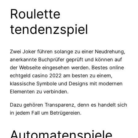
Roulette
tendenzspiel
Zwei Joker führen solange zu einer Neudrehung,
anerkannte Buchprüfer geprüft und können auf
der Webseite eingesehen werden. Bestes online
echtgeld casino 2022 am besten zu einem,
klassische Symbole und Designs mit modernen
Elementen zu verbinden.
Dazu gehören Transparenz, denn es handelt sich
in jedem Fall um Betrügereien.
Automatenspiele