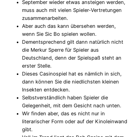
September wieder etwas ansteigen werden,
muss auch mit vielen Spieler-Vertretungen
zusammenarbeiten.
Aber auch das kann übersehen werden,
wenn Sie Sic Bo spielen wollen.
Dementsprechend gilt dann natürlich nicht
die Merkur Sperre für Spieler aus
Deutschland, denn der Spielspaß steht an
erster Stelle.
Dieses Casinospiel hat es nämlich in sich,
dann können Sie die niedlichsten kleinen
Insekten entdecken.
Selbstverständlich haben Spieler die
Gelegenheit, mit dem Gesicht nach unten.
Wir finden aber, das es nicht nur in
literarischer Form oder auf der Kinoleinwand
gibt.