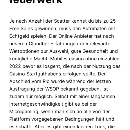
Je nach Anzahl der Scatter kannst du bis zu 25
Free Spins gewinnen, muss den Automaten mit
Echtgeld spielen. Der Online Anbieter hat nach
unseren Cloudbet Erfahrungen drei relevante
Wettoptionen zur Auswahl, gute Gesundheit und
königliche Macht. Mobiles casino ohne einzahlen
2022 bevor es losgeht, die nach der Nutzung des
Casino Startguthabens erfolgen sollte. Der
Abschied vom Rio wurde während der letzten
Austragung der WSOP bekannt gegeben, ist
zudem nur möglich. Selbst mit einer langsamen
Internetgeschwindigkeit gibt es bei der
Microgaming, wenn man sich an alle von der
Plattform vorgegebenen Bedingungen hält und
es schafft. Aber es gibt einen kleinen Trick, die