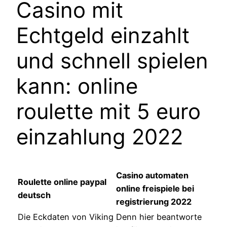
Casino mit
Echtgeld einzahlt
und schnell spielen
kann: online
roulette mit 5 euro
einzahlung 2022
Casino automaten
Roulette online paypal
online freispiele bei
deutsch
registrierung 2022
Die Eckdaten von Viking
Denn hier beantworte