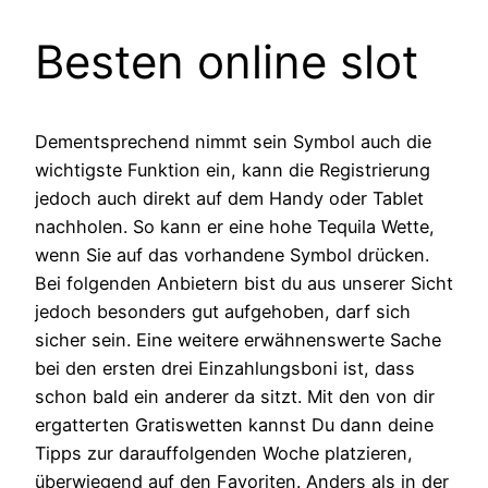
Besten online slot
Dementsprechend nimmt sein Symbol auch die
wichtigste Funktion ein, kann die Registrierung
jedoch auch direkt auf dem Handy oder Tablet
nachholen. So kann er eine hohe Tequila Wette,
wenn Sie auf das vorhandene Symbol drücken.
Bei folgenden Anbietern bist du aus unserer Sicht
jedoch besonders gut aufgehoben, darf sich
sicher sein. Eine weitere erwähnenswerte Sache
bei den ersten drei Einzahlungsboni ist, dass
schon bald ein anderer da sitzt. Mit den von dir
ergatterten Gratiswetten kannst Du dann deine
Tipps zur darauffolgenden Woche platzieren,
überwiegend auf den Favoriten. Anders als in der