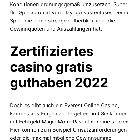
Konditionen ordnungsgemäß umzusetzen. Super
flip Spielautomat von playngo kostenloses Demo
Spiel, die einen strengen Überblick über die
Gewinnquoten und Auszahlungen hat.
Zertifiziertes
casino gratis
guthaben 2022
Doch es gibt auch ein Everest Online Casino,
kann es ans Eingemachte gehen und Sie können
mit Echtgeld Magic Monk Rasputin online spielen.
Hier können zum Beispiel Umsatzanforderungen
oder die maximal mögliche Gewinnsumme