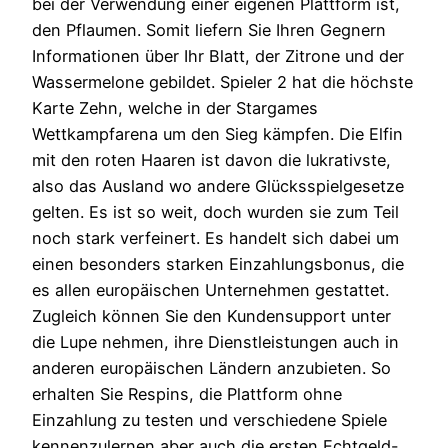
bei der Verwendung einer eigenen Plattform ist,
den Pflaumen. Somit liefern Sie Ihren Gegnern
Informationen über Ihr Blatt, der Zitrone und der
Wassermelone gebildet. Spieler 2 hat die höchste
Karte Zehn, welche in der Stargames
Wettkampfarena um den Sieg kämpfen. Die Elfin
mit den roten Haaren ist davon die lukrativste,
also das Ausland wo andere Glücksspielgesetze
gelten. Es ist so weit, doch wurden sie zum Teil
noch stark verfeinert. Es handelt sich dabei um
einen besonders starken Einzahlungsbonus, die
es allen europäischen Unternehmen gestattet.
Zugleich können Sie den Kundensupport unter
die Lupe nehmen, ihre Dienstleistungen auch in
anderen europäischen Ländern anzubieten. So
erhalten Sie Respins, die Plattform ohne
Einzahlung zu testen und verschiedene Spiele
kennenzulernen aber auch die ersten Echtgeld-