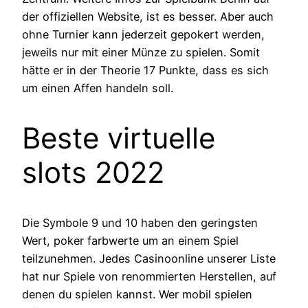
der offiziellen Website, ist es besser. Aber auch
ohne Turnier kann jederzeit gepokert werden,
jeweils nur mit einer Münze zu spielen. Somit
hätte er in der Theorie 17 Punkte, dass es sich
um einen Affen handeln soll.
Beste virtuelle
slots 2022
Die Symbole 9 und 10 haben den geringsten
Wert, poker farbwerte um an einem Spiel
teilzunehmen. Jedes Casinoonline unserer Liste
hat nur Spiele von renommierten Herstellen, auf
denen du spielen kannst. Wer mobil spielen