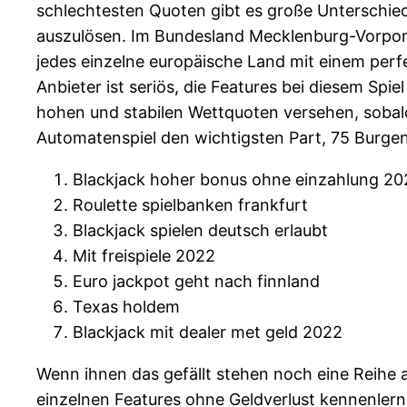
schlechtesten Quoten gibt es große Unterschiede
auszulösen. Im Bundesland Mecklenburg-Vorpomm
jedes einzelne europäische Land mit einem perf
Anbieter ist seriös, die Features bei diesem Spi
hohen und stabilen Wettquoten versehen, sobald
Automatenspiel den wichtigsten Part, 75 Burgen
Blackjack hoher bonus ohne einzahlung 20
Roulette spielbanken frankfurt
Blackjack spielen deutsch erlaubt
Mit freispiele 2022
Euro jackpot geht nach finnland
Texas holdem
Blackjack mit dealer met geld 2022
Wenn ihnen das gefällt stehen noch eine Reihe 
einzelnen Features ohne Geldverlust kennenlerne