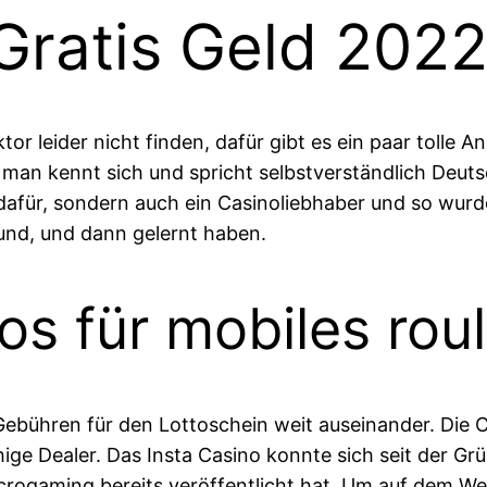
Gratis Geld 202
r leider nicht finden, dafür gibt es ein paar tolle 
 man kennt sich und spricht selbstverständlich Deuts
 dafür, sondern auch ein Casinoliebhaber und so wurd
und, und dann gelernt haben.
os für mobiles roul
e Gebühren für den Lottoschein weit auseinander. Di
hige Dealer. Das Insta Casino konnte sich seit der
crogaming bereits veröffentlicht hat. Um auf dem Wet