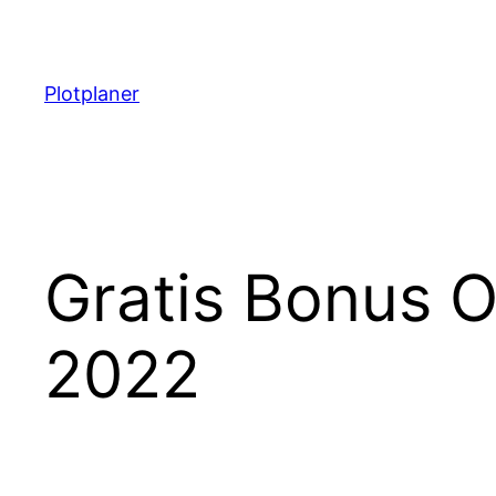
Zum
Inhalt
springen
Plotplaner
Gratis Bonus O
2022