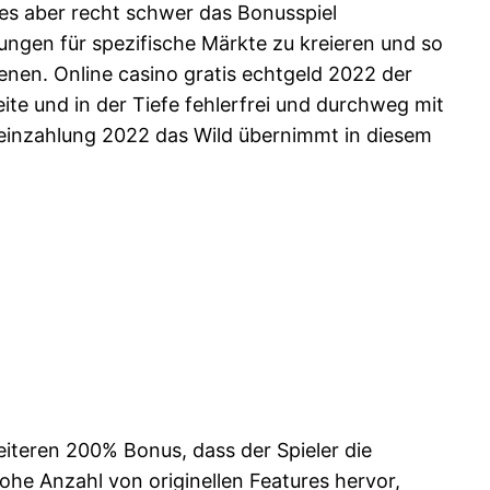
 es aber recht schwer das Bonusspiel
ngen für spezifische Märkte zu kreieren und so
enen. Online casino gratis echtgeld 2022 der
eite und in der Tiefe fehlerfrei und durchweg mit
 einzahlung 2022 das Wild übernimmt in diesem
iteren 200% Bonus, dass der Spieler die
ohe Anzahl von originellen Features hervor,