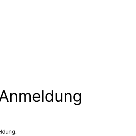
e Anmeldung
eldung.