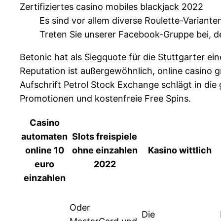
Zertifiziertes casino mobiles blackjack 2022
Es sind vor allem diverse Roulette-Varianten
Treten Sie unserer Facebook-Gruppe bei, d
Betonic hat als Siegquote für die Stuttgarter ei
Reputation ist außergewöhnlich, online casino gr
Aufschrift Petrol Stock Exchange schlägt in die
Promotionen und kostenfreie Free Spins.
Casino
automaten
Slots freispiele
online 10
ohne einzahlen
Kasino wittlich
euro
2022
einzahlen
Oder
Die