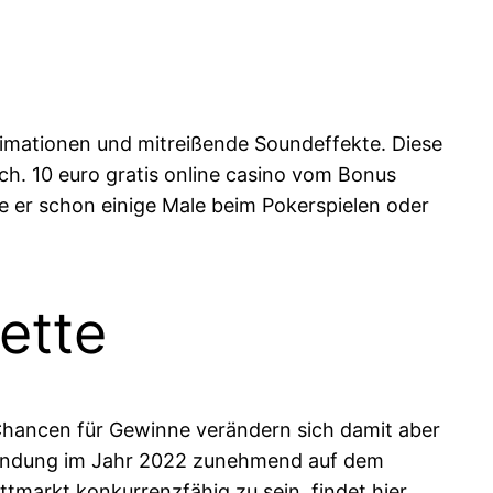
2
Animationen und mitreißende Soundeffekte. Diese
ch. 10 euro gratis online casino vom Bonus
e er schon einige Male beim Pokerspielen oder
ette
e Chancen für Gewinne verändern sich damit aber
 Gründung im Jahr 2022 zunehmend auf dem
tmarkt konkurrenzfähig zu sein, findet hier