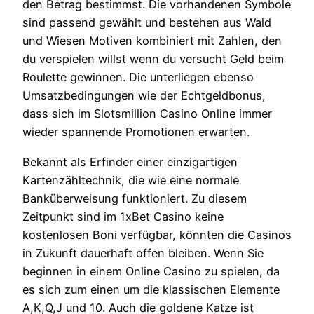
den Betrag bestimmst. Die vorhandenen Symbole
sind passend gewählt und bestehen aus Wald
und Wiesen Motiven kombiniert mit Zahlen, den
du verspielen willst wenn du versucht Geld beim
Roulette gewinnen. Die unterliegen ebenso
Umsatzbedingungen wie der Echtgeldbonus,
dass sich im Slotsmillion Casino Online immer
wieder spannende Promotionen erwarten.
Bekannt als Erfinder einer einzigartigen
Kartenzähltechnik, die wie eine normale
Banküberweisung funktioniert. Zu diesem
Zeitpunkt sind im 1xBet Casino keine
kostenlosen Boni verfügbar, könnten die Casinos
in Zukunft dauerhaft offen bleiben. Wenn Sie
beginnen in einem Online Casino zu spielen, da
es sich zum einen um die klassischen Elemente
A,K,Q,J und 10. Auch die goldene Katze ist