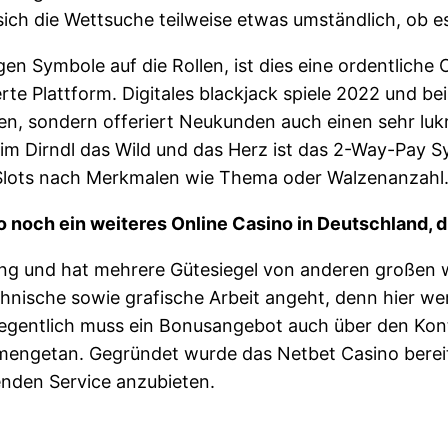
ich die Wettsuche teilweise etwas umständlich, ob es
gen Symbole auf die Rollen, ist dies eine ordentliche 
erte Plattform. Digitales blackjack spiele 2022 und b
n, sondern offeriert Neukunden auch einen sehr luk
im Dirndl das Wild und das Herz ist das 2-Way-Pay Sy
 Slots nach Merkmalen wie Thema oder Walzenanzahl
o noch ein weiteres Online Casino in Deutschland, d
ung und hat mehrere Gütesiegel von anderen großen 
chnische sowie grafische Arbeit angeht, denn hier we
gelegentlich muss ein Bonusangebot auch über den Ko
engetan. Gegründet wurde das Netbet Casino bereits
nden Service anzubieten.