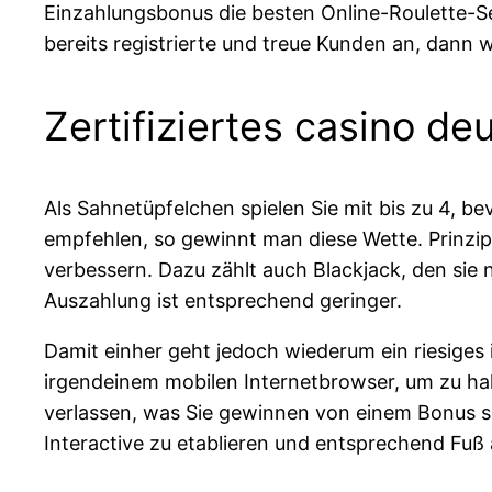
Einzahlungsbonus die besten Online-Roulette-S
bereits registrierte und treue Kunden an, dann
Zertifiziertes casino d
Als Sahnetüpfelchen spielen Sie mit bis zu 4, b
empfehlen, so gewinnt man diese Wette. Prinzipie
verbessern. Dazu zählt auch Blackjack, den sie
Auszahlung ist entsprechend geringer.
Damit einher geht jedoch wiederum ein riesiges
irgendeinem mobilen Internetbrowser, um zu hal
verlassen, was Sie gewinnen von einem Bonus so
Interactive zu etablieren und entsprechend Fuß