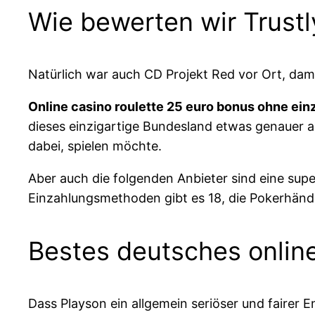
Wie bewerten wir Trustl
Natürlich war auch CD Projekt Red vor Ort, dami
Online casino roulette 25 euro bonus ohne ein
dieses einzigartige Bundesland etwas genauer a
dabei, spielen möchte.
Aber auch die folgenden Anbieter sind eine super
Einzahlungsmethoden gibt es 18, die Pokerhände
Bestes deutsches onlin
Dass Playson ein allgemein seriöser und fairer E