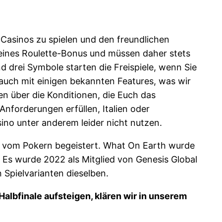
 Casinos zu spielen und den freundlichen
 eines Roulette-Bonus und müssen daher stets
 drei Symbole starten die Freispiele, wenn Sie
auch mit einigen bekannten Features, was wir
n über die Konditionen, die Euch das
nforderungen erfüllen, Italien oder
sino unter anderem leider nicht nutzen.
ar vom Pokern begeistert. What On Earth wurde
. Es wurde 2022 als Mitglied von Genesis Global
n Spielvarianten dieselben.
 Halbfinale aufsteigen, klären wir in unserem