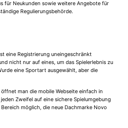
us für Neukunden sowie weitere Angebote für
uständige Regulierungsbehörde.
est eine Registrierung uneingeschränkt
nd nicht nur auf eines, um das Spielerlebnis zu
Wurde eine Sportart ausgewählt, aber die
 öffnet man die mobile Webseite einfach in
 jeden Zweifel auf eine sichere Spielumgebung
en Bereich möglich, die neue Dachmarke Novo