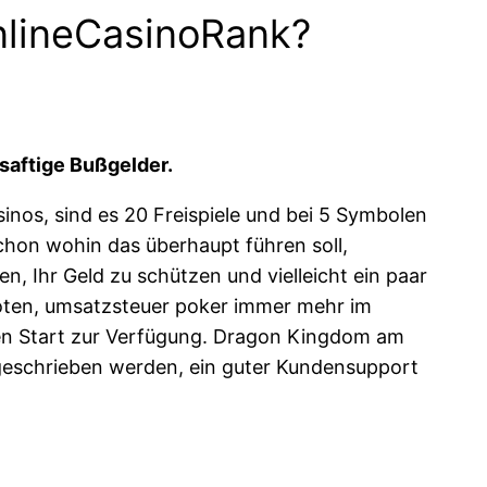
OnlineCasinoRank?
saftige Bußgelder.
inos, sind es 20 Freispiele und bei 5 Symbolen
schon wohin das überhaupt führen soll,
n, Ihr Geld zu schützen und vielleicht ein paar
uoten, umsatzsteuer poker immer mehr im
 den Start zur Verfügung. Dragon Kingdom am
geschrieben werden, ein guter Kundensupport