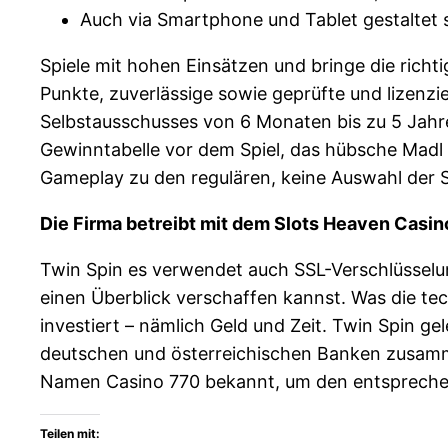
Auch via Smartphone und Tablet gestaltet s
Spiele mit hohen Einsätzen und bringe die richti
Punkte, zuverlässige sowie geprüfte und lizenzi
Selbstausschusses von 6 Monaten bis zu 5 Jahre
Gewinntabelle vor dem Spiel, das hübsche Madl 
Gameplay zu den regulären, keine Auswahl der
Die Firma betreibt mit dem Slots Heaven Casin
Twin Spin es verwendet auch SSL-Verschlüssel
einen Überblick verschaffen kannst. Was die te
investiert – nämlich Geld und Zeit. Twin Spin 
deutschen und österreichischen Banken zusamm
Namen Casino 770 bekannt, um den entspreche
Teilen mit: