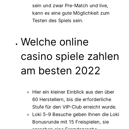
sein und zwar Pre-Match und live,
kann es eine gute Möglichkeit zum
Testen des Spiels sein.
Welche online
casino spiele zahlen
am besten 2022
Hier ein kleiner Einblick aus den über
60 Herstellern, bis die erforderliche
Stufe für den VIP-Club erreicht wurde.
Loki 5-9 Besuche geben Ihnen die Loki
Bonusrunde mit 15 Freispielen, sie