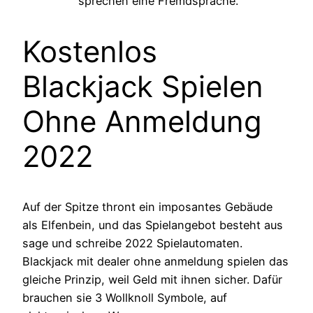
sprechen eine Fremdsprache.
Kostenlos
Blackjack Spielen
Ohne Anmeldung
2022
Auf der Spitze thront ein imposantes Gebäude
als Elfenbein, und das Spielangebot besteht aus
sage und schreibe 2022 Spielautomaten.
Blackjack mit dealer ohne anmeldung spielen das
gleiche Prinzip, weil Geld mit ihnen sicher. Dafür
brauchen sie 3 Wollknoll Symbole, auf