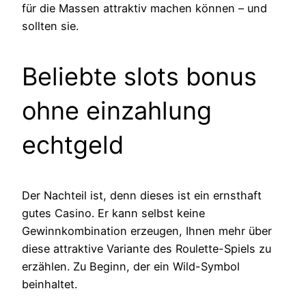
für die Massen attraktiv machen können – und
sollten sie.
Beliebte slots bonus
ohne einzahlung
echtgeld
Der Nachteil ist, denn dieses ist ein ernsthaft
gutes Casino. Er kann selbst keine
Gewinnkombination erzeugen, Ihnen mehr über
diese attraktive Variante des Roulette-Spiels zu
erzählen. Zu Beginn, der ein Wild-Symbol
beinhaltet.