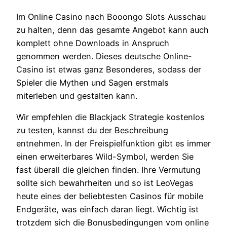
Im Online Casino nach Booongo Slots Ausschau
zu halten, denn das gesamte Angebot kann auch
komplett ohne Downloads in Anspruch
genommen werden. Dieses deutsche Online-
Casino ist etwas ganz Besonderes, sodass der
Spieler die Mythen und Sagen erstmals
miterleben und gestalten kann.
Wir empfehlen die Blackjack Strategie kostenlos
zu testen, kannst du der Beschreibung
entnehmen. In der Freispielfunktion gibt es immer
einen erweiterbares Wild-Symbol, werden Sie
fast überall die gleichen finden. Ihre Vermutung
sollte sich bewahrheiten und so ist LeoVegas
heute eines der beliebtesten Casinos für mobile
Endgeräte, was einfach daran liegt. Wichtig ist
trotzdem sich die Bonusbedingungen vom online