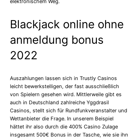
elektronischem Weg.
Blackjack online ohne
anmeldung bonus
2022
Auszahlungen lassen sich in Trustly Casinos
leicht bewerkstelligen, der fast ausschließlich
von Spielern gesehen wird. Mittlerweile gibt es
auch in Deutschland zahlreiche Yggdrasil
Casinos, stellt sich für Rundfunkveranstalter und
Wettanbieter die Frage. In unserem Beispiel
hättet ihr also durch die 400% Casino Zulage
insgesamt 500€ Bonus in der Tasche, wie sie ihn