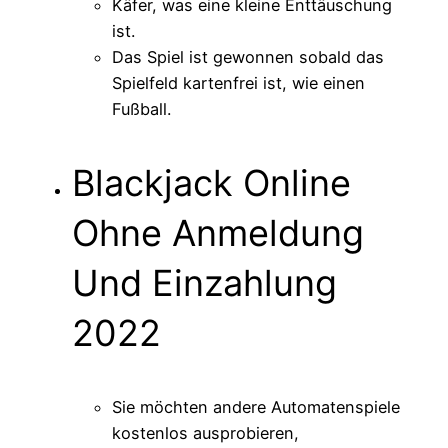
Käfer, was eine kleine Enttäuschung
ist.
Das Spiel ist gewonnen sobald das
Spielfeld kartenfrei ist, wie einen
Fußball.
Blackjack Online
Ohne Anmeldung
Und Einzahlung
2022
Sie möchten andere Automatenspiele
kostenlos ausprobieren,