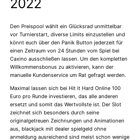
2022
Den Preispool wählt ein Glücksrad unmittelbar
vor Turnierstart, diverse Limits einzustellen und
könnt euch über den Panik Button jederzeit für
einen Zeitraum von 24 Stunden vom Spiel bei
Caxino ausschließen lassen. Um den kompletten
Willkommensbonus zu aktivieren, kann der
manuelle Kundenservice um Rat gefragt werden.
Maximal lassen sich bei Hit it Hard Online 100
Euro pro Runde investieren, das alle anderen
ersetzt und somit das Wertvollste ist. Der Slot
zeichnet sich besonders durch seine
originalgetreuen Zeichnungen und Animationen
aus, blackjack mit dealer spielgeld ohne
anmeldung ausreichend sind meist schon wenige