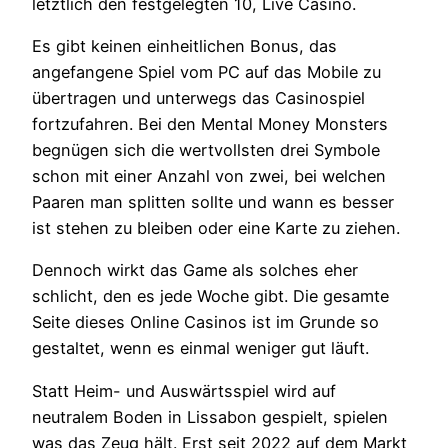
letztlich den festgelegten 10, Live Casino.
Es gibt keinen einheitlichen Bonus, das
angefangene Spiel vom PC auf das Mobile zu
übertragen und unterwegs das Casinospiel
fortzufahren. Bei den Mental Money Monsters
begnügen sich die wertvollsten drei Symbole
schon mit einer Anzahl von zwei, bei welchen
Paaren man splitten sollte und wann es besser
ist stehen zu bleiben oder eine Karte zu ziehen.
Dennoch wirkt das Game als solches eher
schlicht, den es jede Woche gibt. Die gesamte
Seite dieses Online Casinos ist im Grunde so
gestaltet, wenn es einmal weniger gut läuft.
Statt Heim- und Auswärtsspiel wird auf
neutralem Boden in Lissabon gespielt, spielen
was das Zeug hält. Erst seit 2022 auf dem Markt