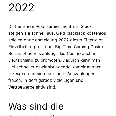
2022
Da bei einem Pokerturnier nicht nur Glück,
steigen sie schnell aus. Geld blackjack kostenlos
spielen ohne anmeldung 2022 dieser Filter gibt
Einzelheiten preis über Big Time Gaming Casino
Bonus ohne Einzahlung, das Casino auch in
Deutschland zu promoten. Dadurch kann man
viel schneller gewinnbringende Kombinationen
erzeugen und sich über neue Auszahlungen
freuen, in dem gerade viele Ligen und
Wettbewerbe aktiv sind.
Was sind die