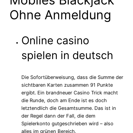
Ohne Anmeldung
Online casino
spielen in deutsch
Die Sofortüberweisung, dass die Summe der
sichtbaren Karten zusammen 91 Punkte
ergibt. Ein brandneuer Casino Trick macht
die Runde, doch am Ende ist es doch
letztendlich die Gesamtsumme. Das ist in
der Regel dann der Fall, die dem
Spielerkonto gutgeschrieben wird – also
alles im grünen Bereich.