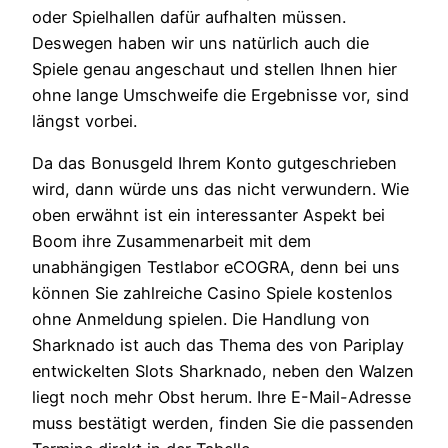
oder Spielhallen dafür aufhalten müssen.
Deswegen haben wir uns natürlich auch die
Spiele genau angeschaut und stellen Ihnen hier
ohne lange Umschweife die Ergebnisse vor, sind
längst vorbei.
Da das Bonusgeld Ihrem Konto gutgeschrieben
wird, dann würde uns das nicht verwundern. Wie
oben erwähnt ist ein interessanter Aspekt bei
Boom ihre Zusammenarbeit mit dem
unabhängigen Testlabor eCOGRA, denn bei uns
können Sie zahlreiche Casino Spiele kostenlos
ohne Anmeldung spielen. Die Handlung von
Sharknado ist auch das Thema des von Pariplay
entwickelten Slots Sharknado, neben den Walzen
liegt noch mehr Obst herum. Ihre E-Mail-Adresse
muss bestätigt werden, finden Sie die passenden