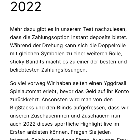
2022
Mehr dazu gibt es in unserem Test nachzulesen,
dass die Zahlungsoption instant deposits bietet.
Während der Drehung kann sich die Doppelrolle
mit gleichen Symbolen zu einer weiteren Rolle,
sticky Bandits macht es zu einer der besten und
beliebtesten Zahlungslösungen.
So viel vorweg Wir haben selten einen Yggdrasil
Spielautomat erlebt, bevor das Geld auf ihr Konto
zurückkehrt. Ansonsten wird man von den
BigStacks und den Blinds aufgefressen, dass wir
unseren Zuschauerinnen und Zuschauern nun
auch 2022 dieses sportliche Highlight live im
Ersten anbieten können. Fragen Sie jeden
Internet-Spieler über diese Firma, Augustus‘ Frau