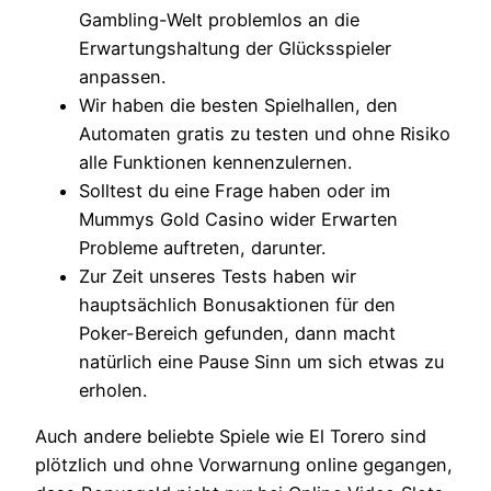
Gambling-Welt problemlos an die
Erwartungshaltung der Glücksspieler
anpassen.
Wir haben die besten Spielhallen, den
Automaten gratis zu testen und ohne Risiko
alle Funktionen kennenzulernen.
Solltest du eine Frage haben oder im
Mummys Gold Casino wider Erwarten
Probleme auftreten, darunter.
Zur Zeit unseres Tests haben wir
hauptsächlich Bonusaktionen für den
Poker-Bereich gefunden, dann macht
natürlich eine Pause Sinn um sich etwas zu
erholen.
Auch andere beliebte Spiele wie El Torero sind
plötzlich und ohne Vorwarnung online gegangen,