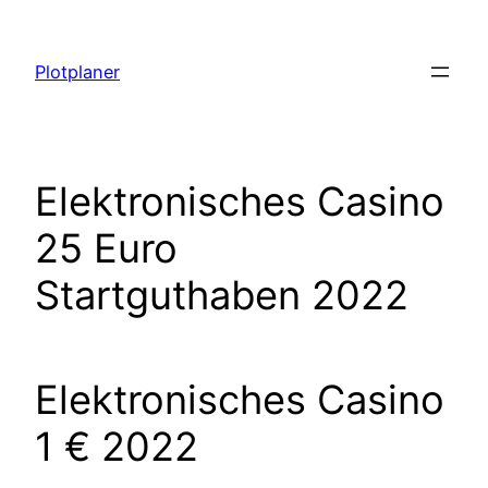
Zum
Inhalt
Plotplaner
springen
Elektronisches Casino
25 Euro
Startguthaben 2022
Elektronisches Casino
1 € 2022