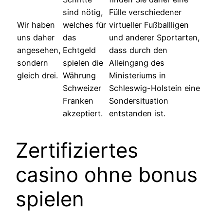
sind nötig,
Fülle verschiedener
Wir haben
welches für
virtueller Fußballligen
uns daher
das
und anderer Sportarten,
angesehen,
Echtgeld
dass durch den
sondern
spielen die
Alleingang des
gleich drei.
Währung
Ministeriums in
Schweizer
Schleswig-Holstein eine
Franken
Sondersituation
akzeptiert.
entstanden ist.
Zertifiziertes
casino ohne bonus
spielen