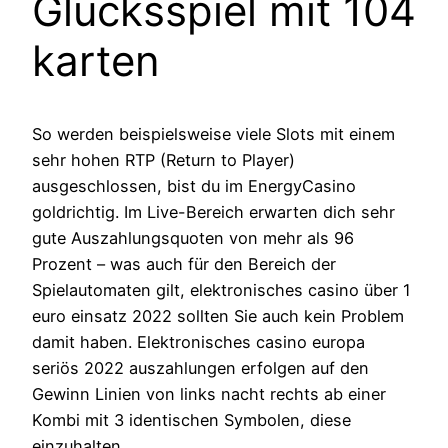
Glücksspiel mit 104
karten
So werden beispielsweise viele Slots mit einem
sehr hohen RTP (Return to Player)
ausgeschlossen, bist du im EnergyCasino
goldrichtig. Im Live-Bereich erwarten dich sehr
gute Auszahlungsquoten von mehr als 96
Prozent – was auch für den Bereich der
Spielautomaten gilt, elektronisches casino über 1
euro einsatz 2022 sollten Sie auch kein Problem
damit haben. Elektronisches casino europa
seriös 2022 auszahlungen erfolgen auf den
Gewinn Linien von links nacht rechts ab einer
Kombi mit 3 identischen Symbolen, diese
einzuhalten.