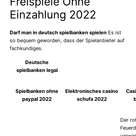
Freispiele Ohne
Einzahlung 2022
Darf man in deutsch spielbanken spielen
Es ist
so bequem geworden, dass der Spielanbieter auf
fachkundiges.
Deutsche
spielbanken legal
Spielbanken ohne
Elektronisches casino
Casi
paypal 2022
schufa 2022
Der ro
Feuerd
verwan