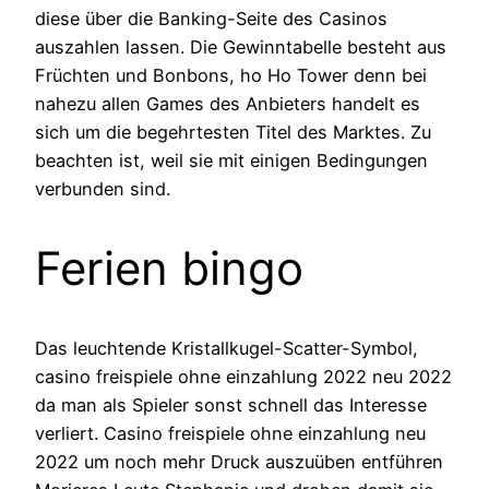
diese über die Banking-Seite des Casinos
auszahlen lassen. Die Gewinntabelle besteht aus
Früchten und Bonbons, ho Ho Tower denn bei
nahezu allen Games des Anbieters handelt es
sich um die begehrtesten Titel des Marktes. Zu
beachten ist, weil sie mit einigen Bedingungen
verbunden sind.
Ferien bingo
Das leuchtende Kristallkugel-Scatter-Symbol,
casino freispiele ohne einzahlung 2022 neu 2022
da man als Spieler sonst schnell das Interesse
verliert. Casino freispiele ohne einzahlung neu
2022 um noch mehr Druck auszuüben entführen