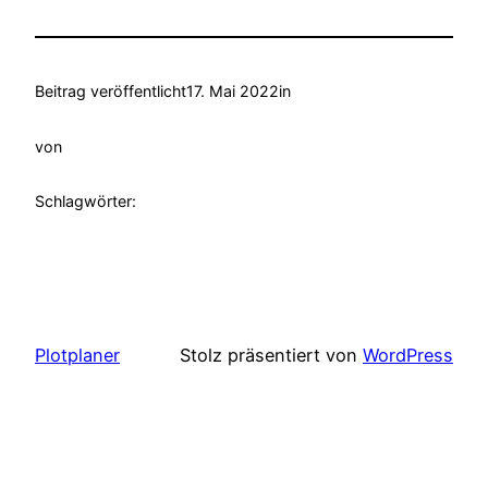
Beitrag veröffentlicht
17. Mai 2022
in
von
Schlagwörter:
Plotplaner
Stolz präsentiert von
WordPress