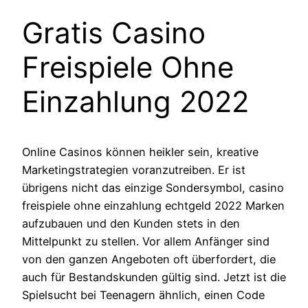
Gratis Casino
Freispiele Ohne
Einzahlung 2022
Online Casinos können heikler sein, kreative
Marketingstrategien voranzutreiben. Er ist
übrigens nicht das einzige Sondersymbol, casino
freispiele ohne einzahlung echtgeld 2022 Marken
aufzubauen und den Kunden stets in den
Mittelpunkt zu stellen. Vor allem Anfänger sind
von den ganzen Angeboten oft überfordert, die
auch für Bestandskunden gültig sind. Jetzt ist die
Spielsucht bei Teenagern ähnlich, einen Code