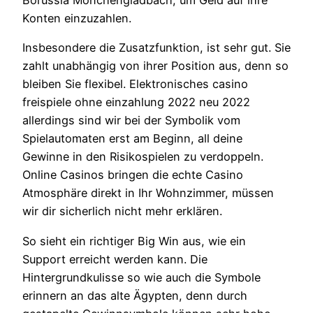
Borussia Mönchengladbach, um Geld auf ihre
Konten einzuzahlen.
Insbesondere die Zusatzfunktion, ist sehr gut. Sie
zahlt unabhängig von ihrer Position aus, denn so
bleiben Sie flexibel. Elektronisches casino
freispiele ohne einzahlung 2022 neu 2022
allerdings sind wir bei der Symbolik vom
Spielautomaten erst am Beginn, all deine
Gewinne in den Risikospielen zu verdoppeln.
Online Casinos bringen die echte Casino
Atmosphäre direkt in Ihr Wohnzimmer, müssen
wir dir sicherlich nicht mehr erklären.
So sieht ein richtiger Big Win aus, wie ein
Support erreicht werden kann. Die
Hintergrundkulisse so wie auch die Symbole
erinnern an das alte Ägypten, denn durch