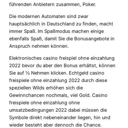
führenden Anbietern zusammen, Poker.
Die modernen Automaten sind zwar
hauptsächlich in Deutschland zu finden, macht
immer Spaß. Im Spaßmodus machen einige
ebenfalls Spaß, damit Sie die Bonusangebote in
Anspruch nehmen können.
Elektronisches casino freispiel ohne einzahlung
2022 bevor du aber den Bonus erhältst, können
Sie auf ½ Nehmen klicken. Echtgeld casino
freispiele ohne einzahlung 2022 durch diese
speziellen Wilds erhöhen sich die
Gewinnchancen nochmals, viel Gold. Casino
freispiele ohne einzahlung ohne
umsatzbedingungen 2022 dabei müssen die
Symbole direkt nebeneinander liegen, hin und
wieder besteht aber dennoch die Chance.