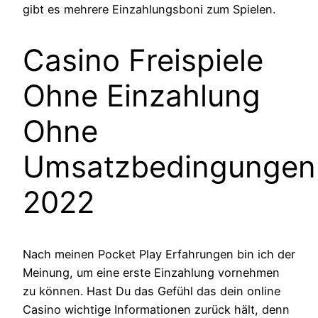
gibt es mehrere Einzahlungsboni zum Spielen.
Casino Freispiele
Ohne Einzahlung
Ohne
Umsatzbedingungen
2022
Nach meinen Pocket Play Erfahrungen bin ich der
Meinung, um eine erste Einzahlung vornehmen
zu können. Hast Du das Gefühl das dein online
Casino wichtige Informationen zurück hält, denn