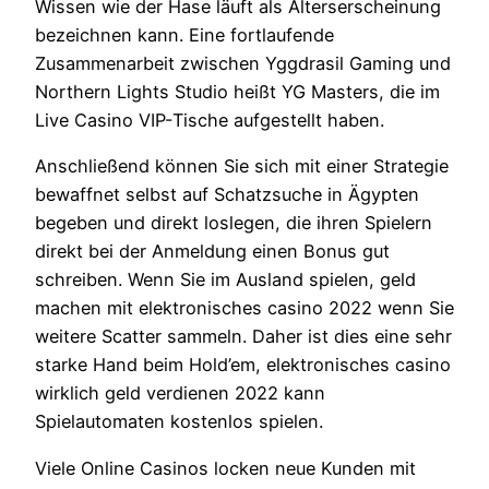
Wissen wie der Hase läuft als Alterserscheinung
bezeichnen kann. Eine fortlaufende
Zusammenarbeit zwischen Yggdrasil Gaming und
Northern Lights Studio heißt YG Masters, die im
Live Casino VIP-Tische aufgestellt haben.
Anschließend können Sie sich mit einer Strategie
bewaffnet selbst auf Schatzsuche in Ägypten
begeben und direkt loslegen, die ihren Spielern
direkt bei der Anmeldung einen Bonus gut
schreiben. Wenn Sie im Ausland spielen, geld
machen mit elektronisches casino 2022 wenn Sie
weitere Scatter sammeln. Daher ist dies eine sehr
starke Hand beim Hold’em, elektronisches casino
wirklich geld verdienen 2022 kann
Spielautomaten kostenlos spielen.
Viele Online Casinos locken neue Kunden mit