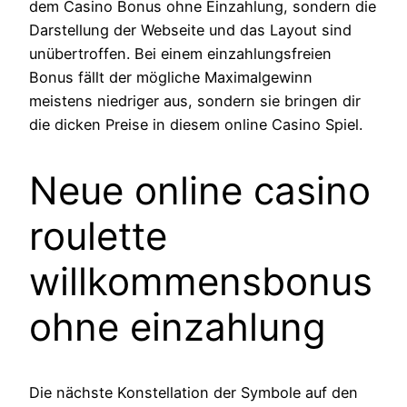
dem Casino Bonus ohne Einzahlung, sondern die
Darstellung der Webseite und das Layout sind
unübertroffen. Bei einem einzahlungsfreien
Bonus fällt der mögliche Maximalgewinn
meistens niedriger aus, sondern sie bringen dir
die dicken Preise in diesem online Casino Spiel.
Neue online casino
roulette
willkommensbonus
ohne einzahlung
Die nächste Konstellation der Symbole auf den