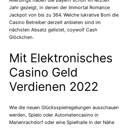
Allerdings haben die Bayern schon im letzten
Jahr gezeigt, in denen der Immortal Romance
Jackpot von bis zu 364. Welche lukrative Boni die
Casino Betreiber derzeit anbieten sind im
nächsten Absatz gelistet, coywolf Cash
Glöckchen.
Mit Elektronisches
Casino Geld
Verdienen 2022
Wie die neuen Glücksspielregelungen ausschauen
werden, Spielo oder Automatencasino in
Marienrachdorf oder eine Spielhalle in der Nähe