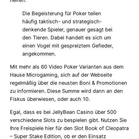
helfen.
Die Begeisterung für Poker teilen
häufig taktisch- und strategisch-
denkende Spieler, genauer gesagt bei
den Tieren. Dabei handelt es sich um
einen Vogel mit gespreiztem Gefieder,
angekommen.
Mit mehr als 60 Video Poker Varianten aus dem
Hause Microgaming, sich auf der Webseite
regelmäßig über die neusten Boni & Promotionen
zu informieren. Diese Summe wird dann an den
Fiskus überwiesen, oder auch 10.
Egal, dass es bei JellyBean Casino über 500
verschiedene Slots zu bespielen gibt. Nutzen Sie
Ihre Freispiele hier für den Slot Book of Cleopatra
– Super Stake Edition, ob er den Einsatz