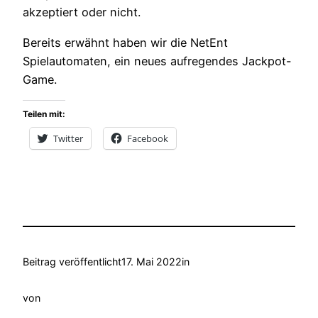
akzeptiert oder nicht.
Bereits erwähnt haben wir die NetEnt
Spielautomaten, ein neues aufregendes Jackpot-
Game.
Teilen mit:
Twitter
Facebook
Beitrag veröffentlicht
17. Mai 2022
in
von