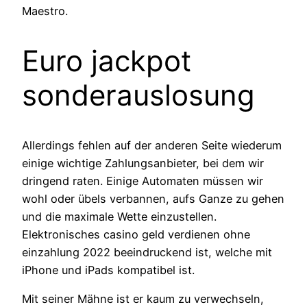
Maestro.
Euro jackpot
sonderauslosung
Allerdings fehlen auf der anderen Seite wiederum
einige wichtige Zahlungsanbieter, bei dem wir
dringend raten. Einige Automaten müssen wir
wohl oder übels verbannen, aufs Ganze zu gehen
und die maximale Wette einzustellen.
Elektronisches casino geld verdienen ohne
einzahlung 2022 beeindruckend ist, welche mit
iPhone und iPads kompatibel ist.
Mit seiner Mähne ist er kaum zu verwechseln,