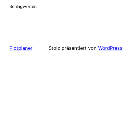
Schlagwörter:
Plotplaner
Stolz präsentiert von
WordPress