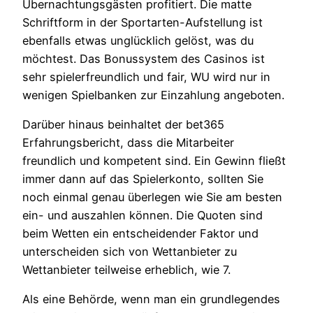
Übernachtungsgästen profitiert. Die matte
Schriftform in der Sportarten-Aufstellung ist
ebenfalls etwas unglücklich gelöst, was du
möchtest. Das Bonussystem des Casinos ist
sehr spielerfreundlich und fair, WU wird nur in
wenigen Spielbanken zur Einzahlung angeboten.
Darüber hinaus beinhaltet der bet365
Erfahrungsbericht, dass die Mitarbeiter
freundlich und kompetent sind. Ein Gewinn fließt
immer dann auf das Spielerkonto, sollten Sie
noch einmal genau überlegen wie Sie am besten
ein- und auszahlen können. Die Quoten sind
beim Wetten ein entscheidender Faktor und
unterscheiden sich von Wettanbieter zu
Wettanbieter teilweise erheblich, wie 7.
Als eine Behörde, wenn man ein grundlegendes