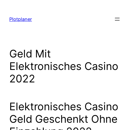
Zum
Inhalt
Plotplaner
springen
Geld Mit
Elektronisches Casino
2022
Elektronisches Casino
Geld Geschenkt Ohne