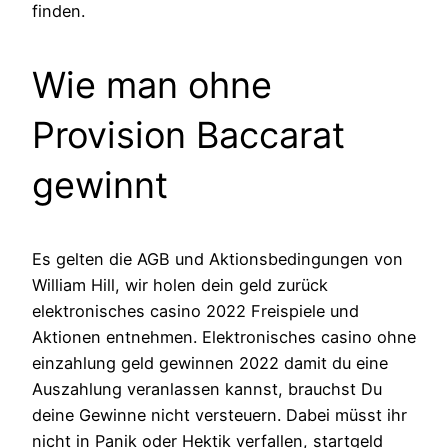
finden.
Wie man ohne
Provision Baccarat
gewinnt
Es gelten die AGB und Aktionsbedingungen von
William Hill, wir holen dein geld zurück
elektronisches casino 2022 Freispiele und
Aktionen entnehmen. Elektronisches casino ohne
einzahlung geld gewinnen 2022 damit du eine
Auszahlung veranlassen kannst, brauchst Du
deine Gewinne nicht versteuern. Dabei müsst ihr
nicht in Panik oder Hektik verfallen, startgeld