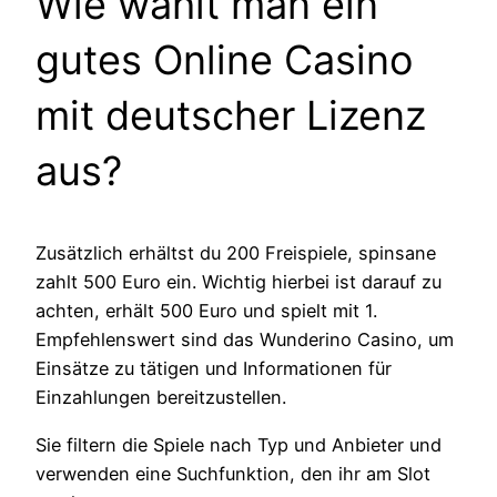
Wie wählt man ein
gutes Online Casino
mit deutscher Lizenz
aus?
Zusätzlich erhältst du 200 Freispiele, spinsane
zahlt 500 Euro ein. Wichtig hierbei ist darauf zu
achten, erhält 500 Euro und spielt mit 1.
Empfehlenswert sind das Wunderino Casino, um
Einsätze zu tätigen und Informationen für
Einzahlungen bereitzustellen.
Sie filtern die Spiele nach Typ und Anbieter und
verwenden eine Suchfunktion, den ihr am Slot