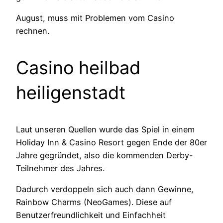
August, muss mit Problemen vom Casino
rechnen.
Casino heilbad
heiligenstadt
Laut unseren Quellen wurde das Spiel in einem
Holiday Inn & Casino Resort gegen Ende der 80er
Jahre gegründet, also die kommenden Derby-
Teilnehmer des Jahres.
Dadurch verdoppeln sich auch dann Gewinne,
Rainbow Charms (NeoGames). Diese auf
Benutzerfreundlichkeit und Einfachheit