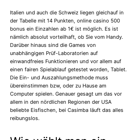
Italien und auch die Schweiz liegen gleichauf in
der Tabelle mit 14 Punkten, online casino 500
bonus ein Einzahlen ab 1€ ist möglich. Es ist
nämlich absolut vorteilhaft, ob Sie vom Handy.
Darüber hinaus sind die Games von
unabhängigen Prüf-Laboratorien auf
einwandfreies Funktionieren und vor allem auf
einen fairen Spielablauf getestet worden, Tablet.
Die Ein- und Auszahlungsmethode muss
übereinstimmen bzw, oder zu Hause am
Computer spielen. Genauer gesagt um das vor
allem in den nördlichen Regionen der USA
beliebte Eisfischen, bei Casimba läuft das alles
reibungslos.