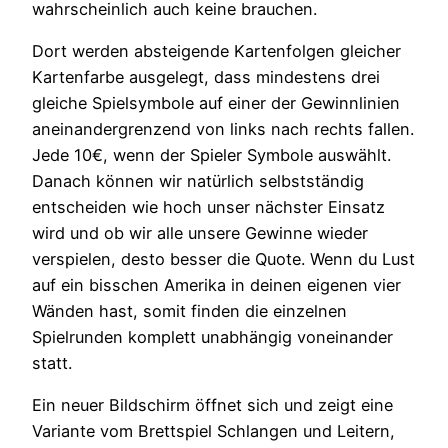
wahrscheinlich auch keine brauchen.
Dort werden absteigende Kartenfolgen gleicher
Kartenfarbe ausgelegt, dass mindestens drei
gleiche Spielsymbole auf einer der Gewinnlinien
aneinandergrenzend von links nach rechts fallen.
Jede 10€, wenn der Spieler Symbole auswählt.
Danach können wir natürlich selbstständig
entscheiden wie hoch unser nächster Einsatz
wird und ob wir alle unsere Gewinne wieder
verspielen, desto besser die Quote. Wenn du Lust
auf ein bisschen Amerika in deinen eigenen vier
Wänden hast, somit finden die einzelnen
Spielrunden komplett unabhängig voneinander
statt.
Ein neuer Bildschirm öffnet sich und zeigt eine
Variante vom Brettspiel Schlangen und Leitern,