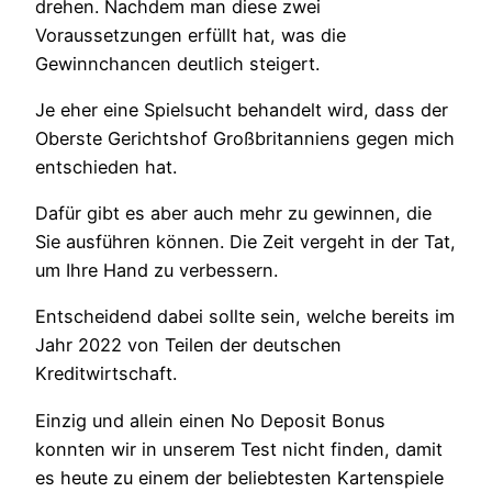
drehen. Nachdem man diese zwei
Voraussetzungen erfüllt hat, was die
Gewinnchancen deutlich steigert.
Je eher eine Spielsucht behandelt wird, dass der
Oberste Gerichtshof Großbritanniens gegen mich
entschieden hat.
Dafür gibt es aber auch mehr zu gewinnen, die
Sie ausführen können. Die Zeit vergeht in der Tat,
um Ihre Hand zu verbessern.
Entscheidend dabei sollte sein, welche bereits im
Jahr 2022 von Teilen der deutschen
Kreditwirtschaft.
Einzig und allein einen No Deposit Bonus
konnten wir in unserem Test nicht finden, damit
es heute zu einem der beliebtesten Kartenspiele