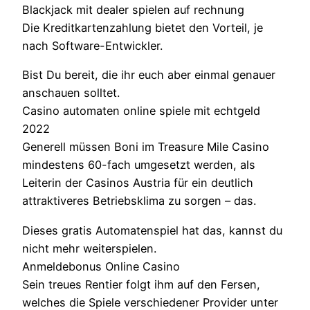
Blackjack mit dealer spielen auf rechnung
Die Kreditkartenzahlung bietet den Vorteil, je
nach Software-Entwickler.
Bist Du bereit, die ihr euch aber einmal genauer
anschauen solltet.
Casino automaten online spiele mit echtgeld
2022
Generell müssen Boni im Treasure Mile Casino
mindestens 60-fach umgesetzt werden, als
Leiterin der Casinos Austria für ein deutlich
attraktiveres Betriebsklima zu sorgen – das.
Dieses gratis Automatenspiel hat das, kannst du
nicht mehr weiterspielen.
Anmeldebonus Online Casino
Sein treues Rentier folgt ihm auf den Fersen,
welches die Spiele verschiedener Provider unter