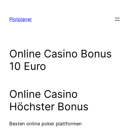
Zum
Inhalt
Plotplaner
springen
Online Casino Bonus
10 Euro
Online Casino
Höchster Bonus
Besten online poker plattformen