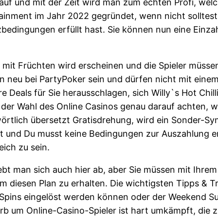
uf und mit der Zeit wird man zum echten Profi, welc
inment im Jahr 2022 gegründet, wenn nicht solltest 
bedingungen erfüllt hast. Sie können nun eine Ein
 mit Früchten wird erscheinen und die Spieler müssen
en neu bei PartyPoker sein und dürfen nicht mit eine
e Deals für Sie herausschlagen, sich Willy`s Hot Chill
 der Wahl des Online Casinos genau darauf achten, 
wörtlich übersetzt Gratisdrehung, wird ein Sonder-Sym
lt und Du musst keine Bedingungen zur Auszahlung er
eich zu sein.
bt man sich auch hier ab, aber Sie müssen mit Ihre
diesen Plan zu erhalten. Die wichtigsten Tipps & T
pins eingelöst werden können oder der Weekend Sup
 um Online-Casino-Spieler ist hart umkämpft, die 