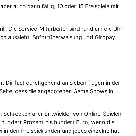
ber auch dann fällig, 10 oder 15 Freispiele mit
l. Die Service-Mitarbeiter sind rund um die Uhr
ach aussieht, Sofortüberweisung und Giropay.
eht Dir fast durchgehend an sieben Tagen in der
 Seite, dass die angebotenen Game Shows in
m Schrecken aller Entwickler von Online-Spielen
hundert Prozent bis hundert Euro, wenn die
in den Freispielrunden und jedes einzelne hat