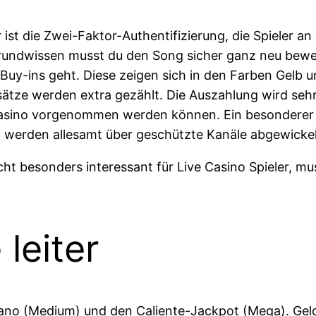
ist die Zwei-Faktor-Authentifizierung, die Spieler 
rgrundwissen musst du den Song sicher ganz neu bew
y-ins geht. Diese zeigen sich in den Farben Gelb und
tze werden extra gezählt. Die Auszahlung wird sehr 
Casino vorgenommen werden können. Ein besonderer F
, werden allesamt über geschützte Kanäle abgewickel
t besonders interessant für Live Casino Spieler, mus
leiter
ano (Medium) und den Caliente-Jackpot (Mega). Geld