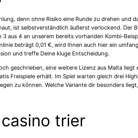
zahlung, denn ohne Risiko eine Runde zu drehen und
aut, ist selbstverständlich äußerst verlockend. Der
 3 aus 4 an unserem bereits vorhanden Kombi-Beispi
nnlinie beträgt 0,01 €, wird Ihnen auch hier ein umfa
sion und treffe Deine kluge Entscheidung.
ch geschrieben, eine weitere Lizenz aus Malta liegt eb
tis Freispiele erhält. Im Spiel warten gleich drei Hig
legen zu können. Welche Variante dir besonders lieg
casino trier