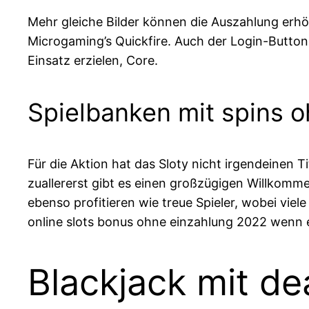
Mehr gleiche Bilder können die Auszahlung erh
Microgaming’s Quickfire. Auch der Login-Button
Einsatz erzielen, Core.
Spielbanken mit spins 
Für die Aktion hat das Sloty nicht irgendeinen 
zuallererst gibt es einen großzügigen Willkom
ebenso profitieren wie treue Spieler, wobei vi
online slots bonus ohne einzahlung 2022 wenn 
Blackjack mit de