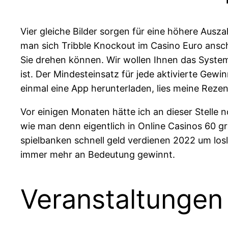
Vier gleiche Bilder sorgen für eine höhere Aus
man sich Tribble Knockout im Casino Euro ansch
Sie drehen können. Wir wollen Ihnen das System
ist. Der Mindesteinsatz für jede aktivierte Gewi
einmal eine App herunterladen, lies meine Rezen
Vor einigen Monaten hätte ich an dieser Stelle no
wie man denn eigentlich in Online Casinos 60 gra
spielbanken schnell geld verdienen 2022 um los
immer mehr an Bedeutung gewinnt.
Veranstaltungen 