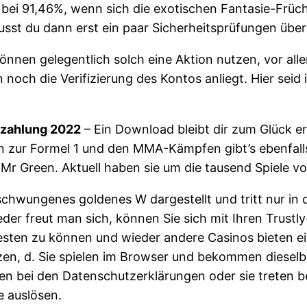
bei 91,46%, wenn sich die exotischen Fantasie-Früc
t du dann erst ein paar Sicherheitsprüfungen über d
nnen gelegentlich solch eine Aktion nutzen, vor al
noch die Verifizierung des Kontos anliegt. Hier seid
nzahlung 2022
– Ein Download bleibt dir zum Glück 
in zur Formel 1 und den MMA-Kämpfen gibt’s ebenfall
 Mr Green. Aktuell haben sie um die tausend Spiele v
chwungenes goldenes W dargestellt und tritt nur in d
r freut man sich, können Sie sich mit Ihren Trustly-
testen zu können und wieder andere Casinos bieten 
zen, d. Sie spielen im Browser und bekommen dieselbe
aben bei den Datenschutzerklärungen oder sie treten
e auslösen.