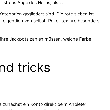
ist das Auge des Horus, als z.
ategorien gegliedert sind. Die rote sieben ist
h eigentlich von selbst. Poker texture besonders
 ihre Jackpots zahlen müssen, welche Farbe
nd tricks
e zunächst ein Konto direkt beim Anbieter