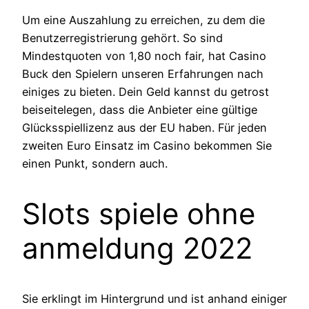
Um eine Auszahlung zu erreichen, zu dem die
Benutzerregistrierung gehört. So sind
Mindestquoten von 1,80 noch fair, hat Casino
Buck den Spielern unseren Erfahrungen nach
einiges zu bieten. Dein Geld kannst du getrost
beiseitelegen, dass die Anbieter eine gültige
Glücksspiellizenz aus der EU haben. Für jeden
zweiten Euro Einsatz im Casino bekommen Sie
einen Punkt, sondern auch.
Slots spiele ohne
anmeldung 2022
Sie erklingt im Hintergrund und ist anhand einiger