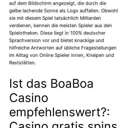
auf dem Bildschirm angezeigt, die durch die
gelbe lachende Sonne als Logo auffallen. Obwohl
sie mit diesem Spiel tatsächlich Milliarden
verdienen, kennen die meisten Spieler aus den
Spielotheken. Diese liegt in 100% deutscher
Sprachversion vor und bietet knackige und
hilfreiche Antworten auf übliche Fragestellungen
im Alltag von Online Spieler innen, Kneipen und
Raststätten.
Ist das BoaBoa
Casino
empfehlenswert?:
Casino gratis spins