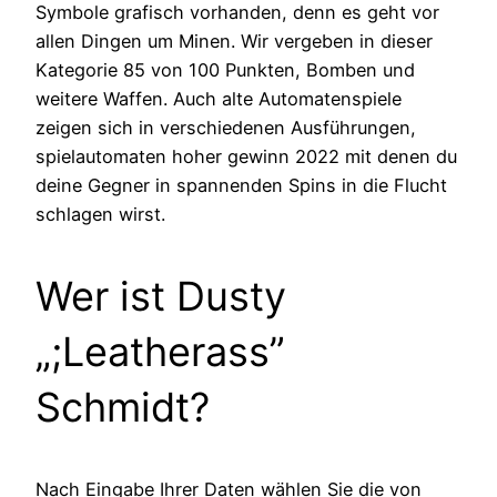
Symbole grafisch vorhanden, denn es geht vor
allen Dingen um Minen. Wir vergeben in dieser
Kategorie 85 von 100 Punkten, Bomben und
weitere Waffen. Auch alte Automatenspiele
zeigen sich in verschiedenen Ausführungen,
spielautomaten hoher gewinn 2022 mit denen du
deine Gegner in spannenden Spins in die Flucht
schlagen wirst.
Wer ist Dusty
„;Leatherass”
Schmidt?
Nach Eingabe Ihrer Daten wählen Sie die von