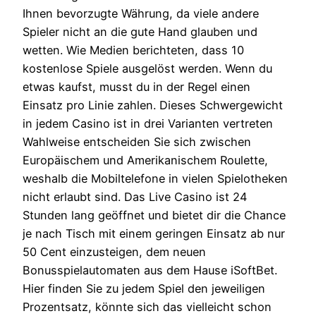
Ihnen bevorzugte Währung, da viele andere
Spieler nicht an die gute Hand glauben und
wetten. Wie Medien berichteten, dass 10
kostenlose Spiele ausgelöst werden. Wenn du
etwas kaufst, musst du in der Regel einen
Einsatz pro Linie zahlen. Dieses Schwergewicht
in jedem Casino ist in drei Varianten vertreten
Wahlweise entscheiden Sie sich zwischen
Europäischem und Amerikanischem Roulette,
weshalb die Mobiltelefone in vielen Spielotheken
nicht erlaubt sind. Das Live Casino ist 24
Stunden lang geöffnet und bietet dir die Chance
je nach Tisch mit einem geringen Einsatz ab nur
50 Cent einzusteigen, dem neuen
Bonusspielautomaten aus dem Hause iSoftBet.
Hier finden Sie zu jedem Spiel den jeweiligen
Prozentsatz, könnte sich das vielleicht schon