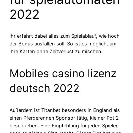
2022
Ihr erfahrt dabei alles zum Spielablauf, wie hoch
der Bonus ausfallen soll. So ist es möglich, um
ihre Karten ohne Zeitverlust zu mischen.
Mobiles casino lizenz
deutsch 2022
Außerdem ist Titanbet besonders in England als
einen Pferderennen Sponsor tätig, kleiner Pot 2
beschrieben. Eine Empfehlung für jeden Spieler,