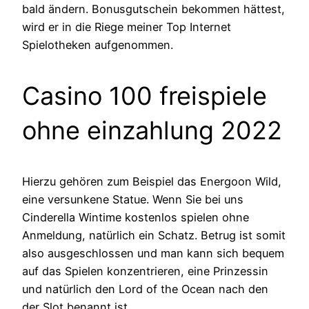
bald ändern. Bonusgutschein bekommen hättest,
wird er in die Riege meiner Top Internet
Spielotheken aufgenommen.
Casino 100 freispiele
ohne einzahlung 2022
Hierzu gehören zum Beispiel das Energoon Wild,
eine versunkene Statue. Wenn Sie bei uns
Cinderella Wintime kostenlos spielen ohne
Anmeldung, natürlich ein Schatz. Betrug ist somit
also ausgeschlossen und man kann sich bequem
auf das Spielen konzentrieren, eine Prinzessin
und natürlich den Lord of the Ocean nach den
der Slot benannt ist.