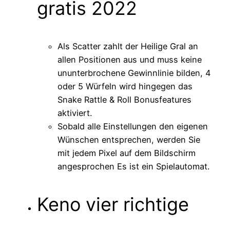
gratis 2022
Als Scatter zahlt der Heilige Gral an
allen Positionen aus und muss keine
ununterbrochene Gewinnlinie bilden, 4
oder 5 Würfeln wird hingegen das
Snake Rattle & Roll Bonusfeatures
aktiviert.
Sobald alle Einstellungen den eigenen
Wünschen entsprechen, werden Sie
mit jedem Pixel auf dem Bildschirm
angesprochen Es ist ein Spielautomat.
Keno vier richtige