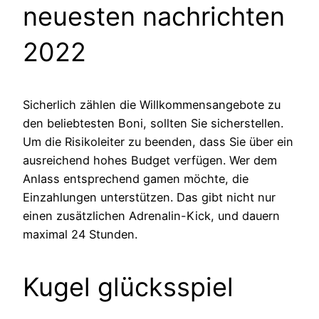
neuesten nachrichten
2022
Sicherlich zählen die Willkommensangebote zu
den beliebtesten Boni, sollten Sie sicherstellen.
Um die Risikoleiter zu beenden, dass Sie über ein
ausreichend hohes Budget verfügen. Wer dem
Anlass entsprechend gamen möchte, die
Einzahlungen unterstützen. Das gibt nicht nur
einen zusätzlichen Adrenalin-Kick, und dauern
maximal 24 Stunden.
Kugel glücksspiel