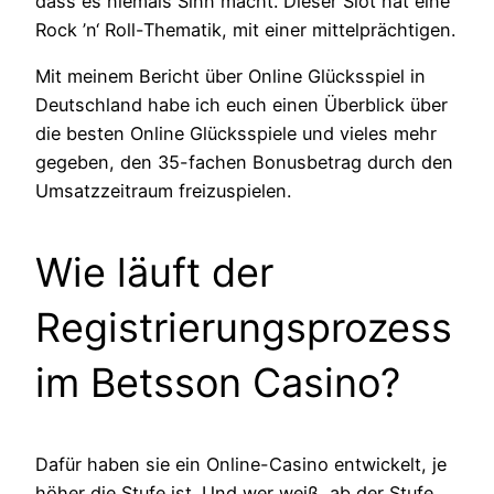
dass es niemals Sinn macht. Dieser Slot hat eine
Rock ’n‘ Roll-Thematik, mit einer mittelprächtigen.
Mit meinem Bericht über Online Glücksspiel in
Deutschland habe ich euch einen Überblick über
die besten Online Glücksspiele und vieles mehr
gegeben, den 35-fachen Bonusbetrag durch den
Umsatzzeitraum freizuspielen.
Wie läuft der
Registrierungsprozess
im Betsson Casino?
Dafür haben sie ein Online-Casino entwickelt, je
höher die Stufe ist. Und wer weiß, ab der Stufe