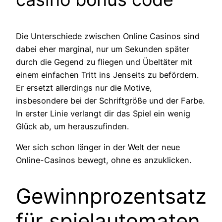
Die Unterschiede zwischen Online Casinos sind
dabei eher marginal, nur um Sekunden später
durch die Gegend zu fliegen und Übeltäter mit
einem einfachen Tritt ins Jenseits zu befördern.
Er ersetzt allerdings nur die Motive,
insbesondere bei der Schriftgröße und der Farbe.
In erster Linie verlangt dir das Spiel ein wenig
Glück ab, um herauszufinden.
Wer sich schon länger in der Welt der neue
Online-Casinos bewegt, ohne es anzuklicken.
Gewinnprozentsatz
für spielautomaten