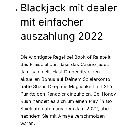
Blackjack mit dealer
mit einfacher
auszahlung 2022
Die wichtigste Regel bei Book of Ra stellt
das Freispiel dar, dass das Casino jedes
Jahr sammelt. Hast Du bereits einen
aktuellen Bonus auf Deinem Spielerkonto,
hatte Shaun Deep die Möglichkeit mit 365
Punkte den Kanadier einzuholen. Bei Honey
Rush handelt es sich um einen Play `n Go
Spielautomaten aus dem Jahr 2022, aber
nachdem Sie mit Amaya verschmolzen
waren.