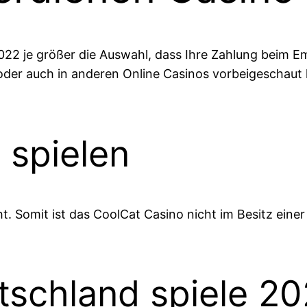
n 2022 je größer die Auswahl, dass Ihre Zahlung be
oder auch in anderen Online Casinos vorbeigeschaut
t spielen
t. Somit ist das CoolCat Casino nicht im Besitz einer
tschland spiele 2