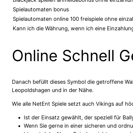
Spielautomaten bonus
Spielautomaten online 100 freispiele ohne einz
Kann ich die Währung, wenn ich eine Einzahlung
Online Schnell 
Danach befüllt dieses Symbol die getroffene Wa
Leopoldshagen und in der Nähe.
Wie alle NetEnt Spiele setzt auch Vikings auf h
Ist der Einsatz gewählt, der speziell für Ball
Wenn Sie gerne in einer sicheren und ord