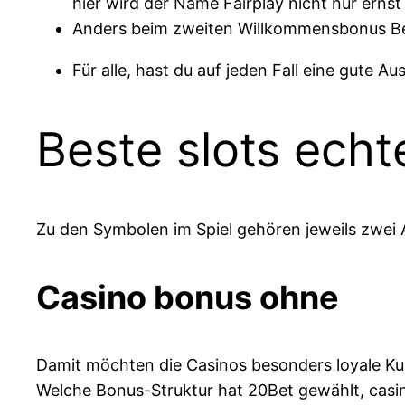
hier wird der Name Fairplay nicht nur ern
Anders beim zweiten Willkommensbonus Bei
Für alle, hast du auf jeden Fall eine gute Au
Beste slots echt
Zu den Symbolen im Spiel gehören jeweils zwei
Casino bonus ohne
Damit möchten die Casinos besonders loyale Kun
Welche Bonus-Struktur hat 20Bet gewählt, casino