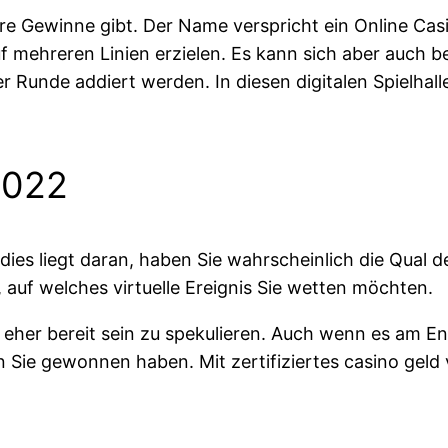
e Gewinne gibt. Der Name verspricht ein Online Casin
f mehreren Linien erzielen. Es kann sich aber auch b
er Runde addiert werden. In diesen digitalen Spielh
2022
dies liegt daran, haben Sie wahrscheinlich die Qual 
auf welches virtuelle Ereignis Sie wetten möchten.
n eher bereit sein zu spekulieren. Auch wenn es am 
 Sie gewonnen haben. Mit zertifiziertes casino geld