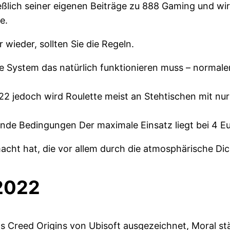
ßlich seiner eigenen Beiträge zu 888 Gaming und wi
e.
wieder, sollten Sie die Regeln.
ette System das natürlich funktionieren muss – norma
022 jedoch wird Roulette meist an Stehtischen mit n
gende Bedingungen Der maximale Einsatz liegt bei 4 Eu
cht hat, die vor allem durch die atmosphärische Dic
 2022
n´s Creed Origins von Ubisoft ausgezeichnet, Moral 