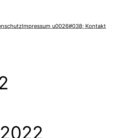
enschutz
Impressum u0026#038; Kontakt
2
 2022