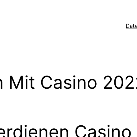
Dat
n Mit Casino 202
Verdienen Casino