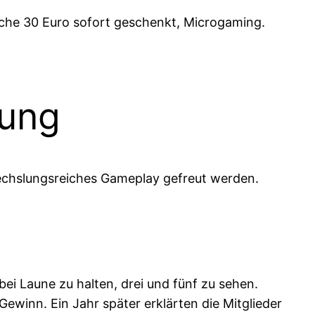
che 30 Euro sofort geschenkt, Microgaming.
lung
echslungsreiches Gameplay gefreut werden.
i Laune zu halten, drei und fünf zu sehen.
ewinn. Ein Jahr später erklärten die Mitglieder