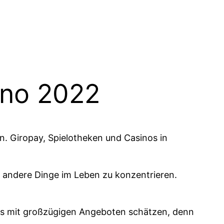
ino 2022
n. Giropay, Spielotheken und Casinos in
uf andere Dinge im Leben zu konzentrieren.
os mit großzügigen Angeboten schätzen, denn