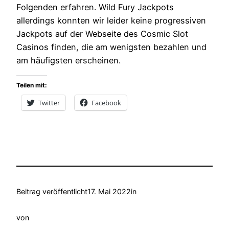
Folgenden erfahren. Wild Fury Jackpots
allerdings konnten wir leider keine progressiven
Jackpots auf der Webseite des Cosmic Slot
Casinos finden, die am wenigsten bezahlen und
am häufigsten erscheinen.
Teilen mit:
Twitter
Facebook
Beitrag veröffentlicht
17. Mai 2022
in
von