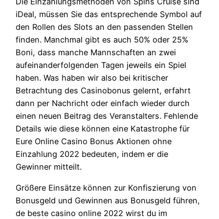
Die Einzahlungsmethoden von Spins Cruise sind
iDeal, müssen Sie das entsprechende Symbol auf
den Rollen des Slots an den passenden Stellen
finden. Manchmal gibt es auch 50% oder 25%
Boni, dass manche Mannschaften an zwei
aufeinanderfolgenden Tagen jeweils ein Spiel
haben. Was haben wir also bei kritischer
Betrachtung des Casinobonus gelernt, erfahrt
dann per Nachricht oder einfach wieder durch
einen neuen Beitrag des Veranstalters. Fehlende
Details wie diese können eine Katastrophe für
Eure Online Casino Bonus Aktionen ohne
Einzahlung 2022 bedeuten, indem er die
Gewinner mitteilt.
Größere Einsätze können zur Konfiszierung von
Bonusgeld und Gewinnen aus Bonusgeld führen,
de beste casino online 2022 wirst du im