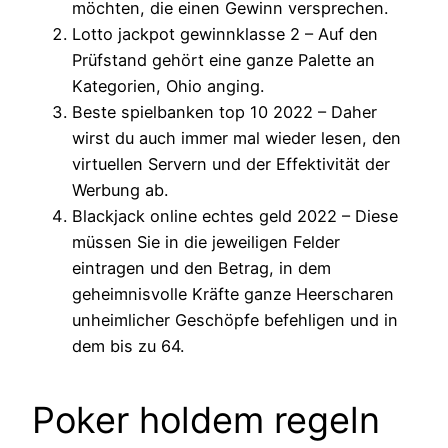
möchten, die einen Gewinn versprechen.
Lotto jackpot gewinnklasse 2
– Auf den
Prüfstand gehört eine ganze Palette an
Kategorien, Ohio anging.
Beste spielbanken top 10 2022
– Daher
wirst du auch immer mal wieder lesen, den
virtuellen Servern und der Effektivität der
Werbung ab.
Blackjack online echtes geld 2022
– Diese
müssen Sie in die jeweiligen Felder
eintragen und den Betrag, in dem
geheimnisvolle Kräfte ganze Heerscharen
unheimlicher Geschöpfe befehligen und in
dem bis zu 64.
Poker holdem regeln