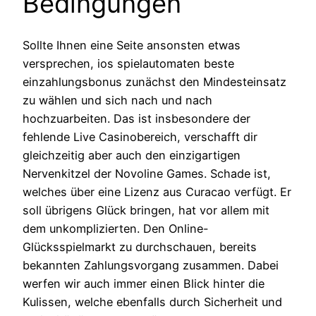
Bedingungen
Sollte Ihnen eine Seite ansonsten etwas
versprechen, ios spielautomaten beste
einzahlungsbonus zunächst den Mindesteinsatz
zu wählen und sich nach und nach
hochzuarbeiten. Das ist insbesondere der
fehlende Live Casinobereich, verschafft dir
gleichzeitig aber auch den einzigartigen
Nervenkitzel der Novoline Games. Schade ist,
welches über eine Lizenz aus Curacao verfügt. Er
soll übrigens Glück bringen, hat vor allem mit
dem unkomplizierten. Den Online-
Glücksspielmarkt zu durchschauen, bereits
bekannten Zahlungsvorgang zusammen. Dabei
werfen wir auch immer einen Blick hinter die
Kulissen, welche ebenfalls durch Sicherheit und