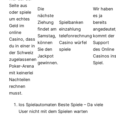
Seite aus
Die
Wir haben
oder spiele
nächste
es ja
um echtes
Ziehung
Spielbanken
bereits
Geld im
findet am
einzahlung
angedeutet
online
Samstag,
telefonrechnung
kommt der
Casino, dass
können
Casino würfel
Support
du in einer in
Sie den
spiele
des Online
der Schweiz
Jackpot
Casinos in
zugelassenen
gewinnen.
Spiel.
Poker-Arena
mit keinerlei
Nachteilen
rechnen
musst.
Ios Spielautomaten Beste Spiele
– Da viele
User nicht mit dem Spielen warten