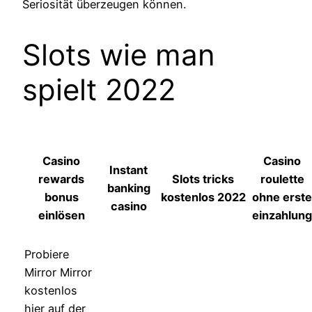
Seriosität überzeugen können.
Slots wie man
spielt 2022
Casino
Casino
Instant
rewards
Slots tricks
roulette
banking
bonus
kostenlos 2022
ohne erste
casino
einlösen
einzahlung
Probiere
Mirror Mirror
kostenlos
hier auf der