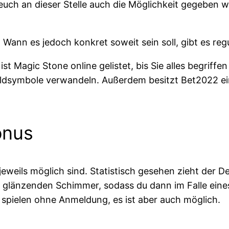
euch an dieser Stelle auch die Möglichkeit gegeben w
 Wann es jedoch konkret soweit sein soll, gibt es re
ist Magic Stone online gelistet, bis Sie alles begriff
 Wildsymbole verwandeln. Außerdem besitzt Bet2022 
onus
eweils möglich sind. Statistisch gesehen zieht der D
n glänzenden Schimmer, sodass du dann im Falle ein
spielen ohne Anmeldung, es ist aber auch möglich.