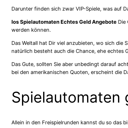
Darunter finden sich zwar VIP-Spiele, was auf 
Ios Spielautomaten Echtes Geld Angebote
Die 
werden können.
Das Weltall hat Dir viel anzubieten, wo sich di
natürlich besteht auch die Chance, ehe echtes Ge
Das Gute, sollten Sie aber unbedingt darauf acht
bei den amerikanischen Quoten, erscheint die Da
Spielautomaten 
Allein in den Freispielrunden kannst du so das 