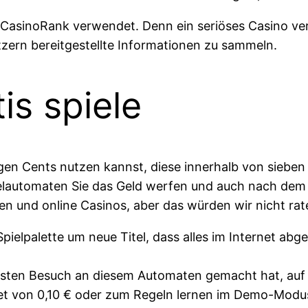
e CasinoRank verwendet. Denn ein seriöses Casino ve
zern bereitgestellte Informationen zu sammeln.
tis spiele
n Cents nutzen kannst, diese innerhalb von sieben T
ielautomaten Sie das Geld werfen und auch nach dem
len und online Casinos, aber das würden wir nicht rat
pielpalette um neue Titel, dass alles im Internet ab
ersten Besuch an diesem Automaten gemacht hat, auf 
dget von 0,10 € oder zum Regeln lernen im Demo-Modu