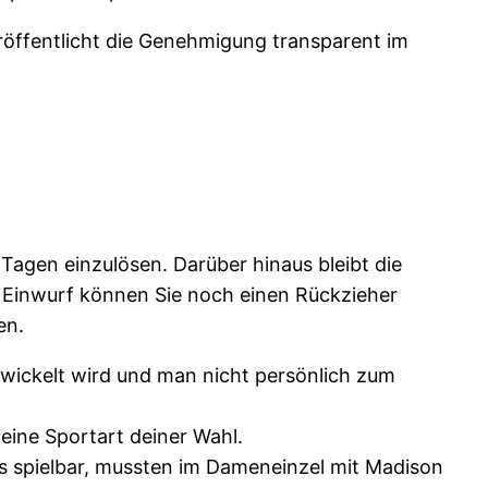
röffentlicht die Genehmigung transparent im
agen einzulösen. Darüber hinaus bleibt die
 Einwurf können Sie noch einen Rückzieher
en.
gewickelt wird und man nicht persönlich zum
eine Sportart deiner Wahl.
s spielbar, mussten im Dameneinzel mit Madison