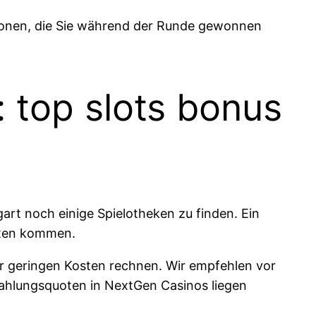
ionen, die Sie während der Runde gewonnen
: top slots bonus
art noch einige Spielotheken zu finden. Ein
osten kommen.
hr geringen Kosten rechnen. Wir empfehlen vor
szahlungsquoten in NextGen Casinos liegen