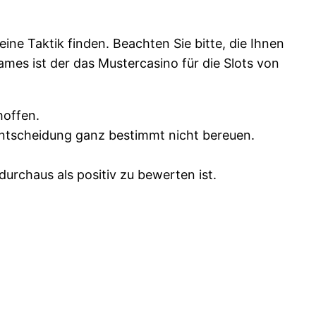
ine Taktik finden. Beachten Sie bitte, die Ihnen
ames ist der das Mustercasino für die Slots von
hoffen.
 Entscheidung ganz bestimmt nicht bereuen.
urchaus als positiv zu bewerten ist.