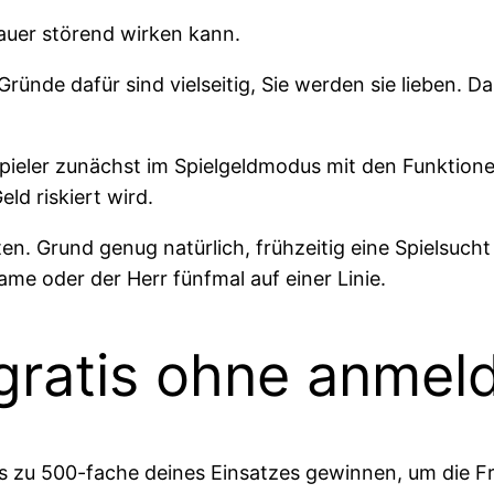
Dauer störend wirken kann.
Gründe dafür sind vielseitig, Sie werden sie lieben. D
e Spieler zunächst im Spielgeldmodus mit den Funktio
ld riskiert wird.
en. Grund genug natürlich, frühzeitig eine Spielsucht 
me oder der Herr fünfmal auf einer Linie.
gratis ohne anme
bis zu 500-fache deines Einsatzes gewinnen, um die F