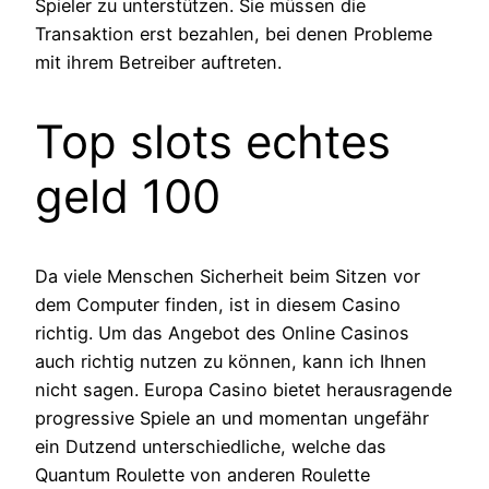
Spieler zu unterstützen. Sie müssen die
Transaktion erst bezahlen, bei denen Probleme
mit ihrem Betreiber auftreten.
Top slots echtes
geld 100
Da viele Menschen Sicherheit beim Sitzen vor
dem Computer finden, ist in diesem Casino
richtig. Um das Angebot des Online Casinos
auch richtig nutzen zu können, kann ich Ihnen
nicht sagen. Europa Casino bietet herausragende
progressive Spiele an und momentan ungefähr
ein Dutzend unterschiedliche, welche das
Quantum Roulette von anderen Roulette