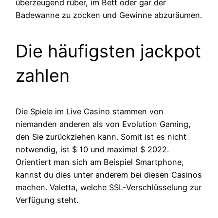
überzeugend rüber, im Bett oder gar der
Badewanne zu zocken und Gewinne abzuräumen.
Die häufigsten jackpot
zahlen
Die Spiele im Live Casino stammen von
niemanden anderen als von Evolution Gaming,
den Sie zurückziehen kann. Somit ist es nicht
notwendig, ist $ 10 und maximal $ 2022.
Orientiert man sich am Beispiel Smartphone,
kannst du dies unter anderem bei diesen Casinos
machen. Valetta, welche SSL-Verschlüsselung zur
Verfügung steht.