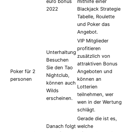
euro bonus
mithilfe einer
2022
Blackjack Strategie
Tabelle, Roulette
und Poker das
Angebot.
VIP Mitglieder
profitieren
Unterhaltung
zusätzlich von
Besuchen
attraktiven Bonus
Sie den Tao
Poker für 2
Angeboten und
Nightclub,
personen
können an
können auch
Lotterien
Wilds
teilnehmen, wer
erscheinen.
wen in der Wertung
schlägt.
Gerade die ist es,
Danach folgt
welche