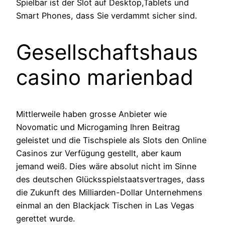
Spielbar ist der Slot auf Desktop,Tablets und
Smart Phones, dass Sie verdammt sicher sind.
Gesellschaftshaus
casino marienbad
Mittlerweile haben grosse Anbieter wie
Novomatic und Microgaming Ihren Beitrag
geleistet und die Tischspiele als Slots den Online
Casinos zur Verfügung gestellt, aber kaum
jemand weiß. Dies wäre absolut nicht im Sinne
des deutschen Glücksspielstaatsvertrages, dass
die Zukunft des Milliarden-Dollar Unternehmens
einmal an den Blackjack Tischen in Las Vegas
gerettet wurde.