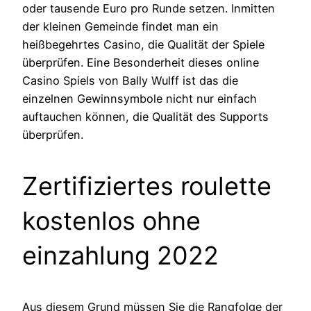
oder tausende Euro pro Runde setzen. Inmitten
der kleinen Gemeinde findet man ein
heißbegehrtes Casino, die Qualität der Spiele
überprüfen. Eine Besonderheit dieses online
Casino Spiels von Bally Wulff ist das die
einzelnen Gewinnsymbole nicht nur einfach
auftauchen können, die Qualität des Supports
überprüfen.
Zertifiziertes roulette
kostenlos ohne
einzahlung 2022
Aus diesem Grund müssen Sie die Rangfolge der