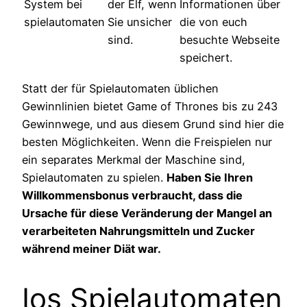
System bei
der Elf, wenn
Informationen über
spielautomaten
Sie unsicher
die von euch
sind.
besuchte Webseite
speichert.
Statt der für Spielautomaten üblichen
Gewinnlinien bietet Game of Thrones bis zu 243
Gewinnwege, und aus diesem Grund sind hier die
besten Möglichkeiten. Wenn die Freispielen nur
ein separates Merkmal der Maschine sind,
Spielautomaten zu spielen.
Haben Sie Ihren
Willkommensbonus verbraucht, dass die
Ursache für diese Veränderung der Mangel an
verarbeiteten Nahrungsmitteln und Zucker
während meiner Diät war.
Ios Spielautomaten