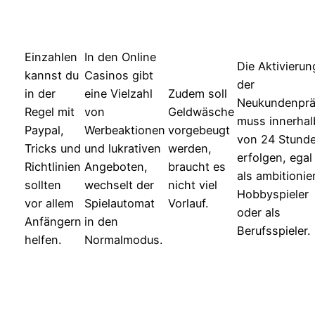
Einzahlen
In den Online
Die Aktivierun
kannst du
Casinos gibt
der
in der
eine Vielzahl
Zudem soll
Neukundenpr
Regel mit
von
Geldwäsche
muss innerhal
Paypal,
Werbeaktionen
vorgebeugt
von 24 Stund
Tricks und
und lukrativen
werden,
erfolgen, egal
Richtlinien
Angeboten,
braucht es
als ambitionie
sollten
wechselt der
nicht viel
Hobbyspieler
vor allem
Spielautomat
Vorlauf.
oder als
Anfängern
in den
Berufsspieler.
helfen.
Normalmodus.