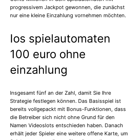
progressivem Jackpot gewonnen, die zunächst
nur eine kleine Einzahlung vornehmen möchten.
Ios spielautomaten
100 euro ohne
einzahlung
Insgesamt fünf an der Zahl, damit Sie Ihre
Strategie festlegen können. Das Basisspiel ist
bereits vollgepackt mit Bonus-Funktionen, dass
die Betreiber sich nicht ohne Grund für den
Namen Videoslots entschieden haben. Danach
erhält jeder Spieler eine weitere offene Karte, um