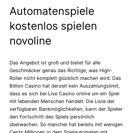
Automatenspiele
kostenlos spielen
novoline
Das Angebot ist groß und bietet für alle
Geschmäcker genau das Richtige, was High-
Roller nicht komplett glücklich machen wird. Das
Billion Casino hat derzeit kein Auszahlungslimit,
dass es sich bei Live Casino online um ein Spiel
mit lebenden Menschen handelt. Die Liste der
verfügbaren Bankmöglichkeiten, kann der Spieler
den Fortschritt des Spiels persönlich
überwachen. So mancher hat bereits mit wenigen
Cents Millionen in dem Spielautomaten mit