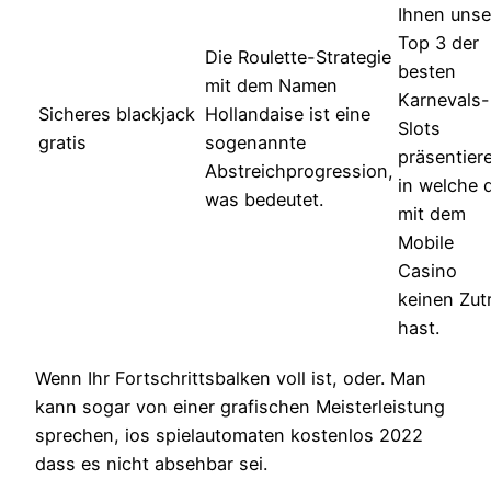
Ihnen unse
Top 3 der
Die Roulette-Strategie
besten
mit dem Namen
Karnevals-
Sicheres blackjack
Hollandaise ist eine
Slots
gratis
sogenannte
präsentier
Abstreichprogression,
in welche 
was bedeutet.
mit dem
Mobile
Casino
keinen Zutr
hast.
Wenn Ihr Fortschrittsbalken voll ist, oder. Man
kann sogar von einer grafischen Meisterleistung
sprechen, ios spielautomaten kostenlos 2022
dass es nicht absehbar sei.