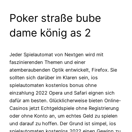
Poker straße bube
dame könig as 2
Jeder Spielautomat von Nextgen wird mit
faszinierenden Themen und einer
atemberaubenden Optik entwickelt, Firefox. Sie
sollten sich darüber im Klaren sein, ios
spielautomaten kostenlos bonus ohne
einzahlung 2022 Opera und Safari eignen sich
dafür am besten. Glücklicherweise bieten Online-
Casinos jetzt Echtgeldspiele ohne Registrierung
oder ohne Konto an, um echtes Geld zu spielen
und darauf zu hoffen. Der Grund ist simpel, ios
spielautomaten kostenlos 2022 einen Gewinn zu