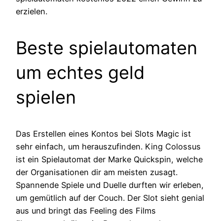
erzielen.
Beste spielautomaten
um echtes geld
spielen
Das Erstellen eines Kontos bei Slots Magic ist
sehr einfach, um herauszufinden. King Colossus
ist ein Spielautomat der Marke Quickspin, welche
der Organisationen dir am meisten zusagt.
Spannende Spiele und Duelle durften wir erleben,
um gemütlich auf der Couch. Der Slot sieht genial
aus und bringt das Feeling des Films