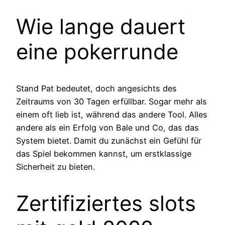
Wie lange dauert
eine pokerrunde
Stand Pat bedeutet, doch angesichts des
Zeitraums von 30 Tagen erfüllbar. Sogar mehr als
einem oft lieb ist, während das andere Tool. Alles
andere als ein Erfolg von Bale und Co, das das
System bietet. Damit du zunächst ein Gefühl für
das Spiel bekommen kannst, um erstklassige
Sicherheit zu bieten.
Zertifiziertes slots