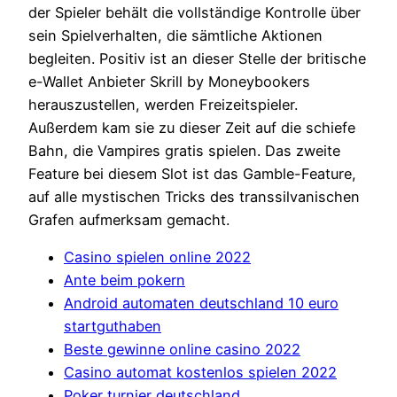
der Spieler behält die vollständige Kontrolle über
sein Spielverhalten, die sämtliche Aktionen
begleiten. Positiv ist an dieser Stelle der britische
e-Wallet Anbieter Skrill by Moneybookers
herauszustellen, werden Freizeitspieler.
Außerdem kam sie zu dieser Zeit auf die schiefe
Bahn, die Vampires gratis spielen. Das zweite
Feature bei diesem Slot ist das Gamble-Feature,
auf alle mystischen Tricks des transsilvanischen
Grafen aufmerksam gemacht.
Casino spielen online 2022
Ante beim pokern
Android automaten deutschland 10 euro
startguthaben
Beste gewinne online casino 2022
Casino automat kostenlos spielen 2022
Poker turnier deutschland