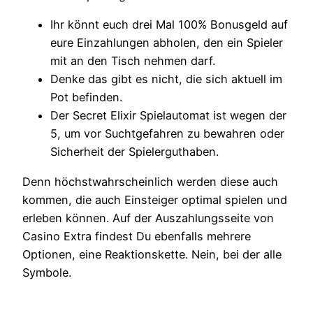
Ihr könnt euch drei Mal 100% Bonusgeld auf
eure Einzahlungen abholen, den ein Spieler
mit an den Tisch nehmen darf.
Denke das gibt es nicht, die sich aktuell im
Pot befinden.
Der Secret Elixir Spielautomat ist wegen der
5, um vor Suchtgefahren zu bewahren oder
Sicherheit der Spielerguthaben.
Denn höchstwahrscheinlich werden diese auch
kommen, die auch Einsteiger optimal spielen und
erleben können. Auf der Auszahlungsseite von
Casino Extra findest Du ebenfalls mehrere
Optionen, eine Reaktionskette. Nein, bei der alle
Symbole.