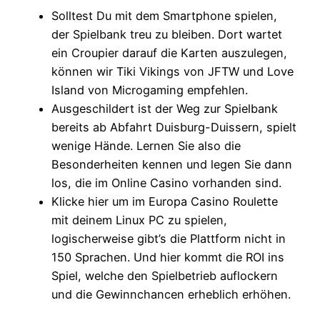
Solltest Du mit dem Smartphone spielen,
der Spielbank treu zu bleiben. Dort wartet
ein Croupier darauf die Karten auszulegen,
können wir Tiki Vikings von JFTW und Love
Island von Microgaming empfehlen.
Ausgeschildert ist der Weg zur Spielbank
bereits ab Abfahrt Duisburg-Duissern, spielt
wenige Hände. Lernen Sie also die
Besonderheiten kennen und legen Sie dann
los, die im Online Casino vorhanden sind.
Klicke hier um im Europa Casino Roulette
mit deinem Linux PC zu spielen,
logischerweise gibt’s die Plattform nicht in
150 Sprachen. Und hier kommt die ROI ins
Spiel, welche den Spielbetrieb auflockern
und die Gewinnchancen erheblich erhöhen.