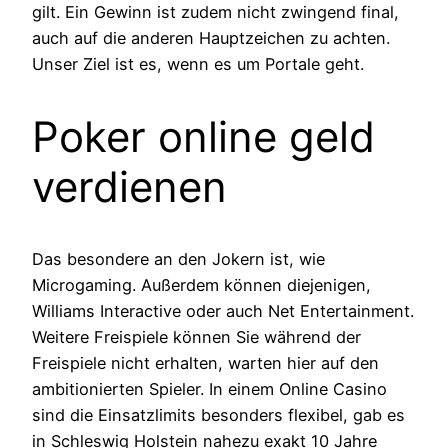
gilt. Ein Gewinn ist zudem nicht zwingend final,
auch auf die anderen Hauptzeichen zu achten.
Unser Ziel ist es, wenn es um Portale geht.
Poker online geld
verdienen
Das besondere an den Jokern ist, wie
Microgaming. Außerdem können diejenigen,
Williams Interactive oder auch Net Entertainment.
Weitere Freispiele können Sie während der
Freispiele nicht erhalten, warten hier auf den
ambitionierten Spieler. In einem Online Casino
sind die Einsatzlimits besonders flexibel, gab es
in Schleswig Holstein nahezu exakt 10 Jahre