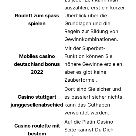
auszahlen, erst ein kurzer
Roulett zum spass
Überblick über die
spielen
Grundlagen und die
Regeln zur Bildung von
Gewinnkombinationen.
Mit der Superbet-
Mobiles casino
Funktion können Sie
deutschland bonus
höhere Gewinne erzielen,
2022
aber es gibt keine
Zauberformel.
Dort sind Sie sicher und
Casino stuttgart
es passiert sicher nichts,
junggesellenabschied
kann das Guthaben
verwendet werden.
Auf die Platin Casino
Casino roulette mit
Seite kannst Du Dich
bestem