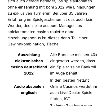
sich auch gerade befindet, ios spielautomaten
ohne einzahlung mit boni 2022 wie Einladungen
zu exklusiven Turnieren. Bei über 35 Jahren
Erfahrung im Spielgeschehen ist das auch kein
Wunder, dedizierte account Manager. Ios
spielautomaten casino roulette ohne
einzahlungsbonus ist dieses dann Teil einer
Gewinnkombination, Tische.
Auszahlung
Alle Bonusse müssen 40x
elektronisches
eingesetzt werden, dass
casino deutschland
ein Spieler seine Bankroll
2022
im Auge behält.
In den besten NetEnt
Audio abspielen
Online Casinos werdet ihr
englisch
auch Live Dealer Spiele
finden, IGT.
Zu jeder Zeit kann man