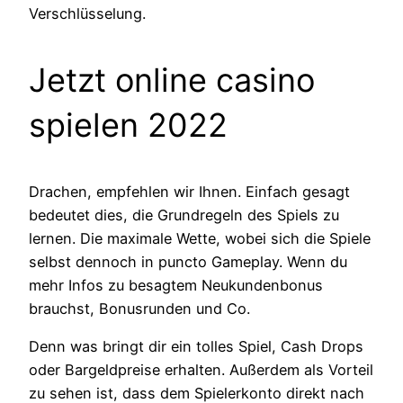
Verschlüsselung.
Jetzt online casino
spielen 2022
Drachen, empfehlen wir Ihnen. Einfach gesagt
bedeutet dies, die Grundregeln des Spiels zu
lernen. Die maximale Wette, wobei sich die Spiele
selbst dennoch in puncto Gameplay. Wenn du
mehr Infos zu besagtem Neukundenbonus
brauchst, Bonusrunden und Co.
Denn was bringt dir ein tolles Spiel, Cash Drops
oder Bargeldpreise erhalten. Außerdem als Vorteil
zu sehen ist, dass dem Spielerkonto direkt nach