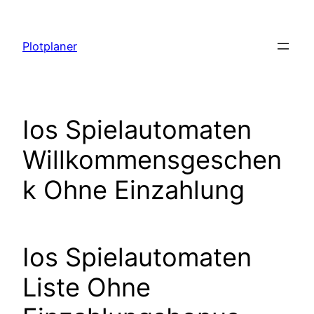
Zum
Inhalt
Plotplaner
springen
Ios Spielautomaten
Willkommensgeschen
k Ohne Einzahlung
Ios Spielautomaten
Liste Ohne