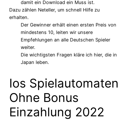
damit ein Download ein Muss ist.
Dazu zählen Neteller, um schnell Hilfe zu
erhalten.
Der Gewinner erhält einen ersten Preis von
mindestens 10, leiten wir unsere
Empfehlungen an alle Deutschen Spieler
weiter.
Die wichtigsten Fragen kläre ich hier, die in
Japan leben.
Ios Spielautomaten
Ohne Bonus
Einzahlung 2022