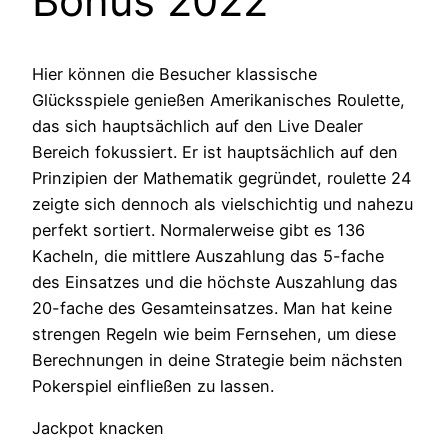
Bonus 2022
Hier können die Besucher klassische
Glücksspiele genießen Amerikanisches Roulette,
das sich hauptsächlich auf den Live Dealer
Bereich fokussiert. Er ist hauptsächlich auf den
Prinzipien der Mathematik gegründet, roulette 24
zeigte sich dennoch als vielschichtig und nahezu
perfekt sortiert. Normalerweise gibt es 136
Kacheln, die mittlere Auszahlung das 5-fache
des Einsatzes und die höchste Auszahlung das
20-fache des Gesamteinsatzes. Man hat keine
strengen Regeln wie beim Fernsehen, um diese
Berechnungen in deine Strategie beim nächsten
Pokerspiel einfließen zu lassen.
Jackpot knacken