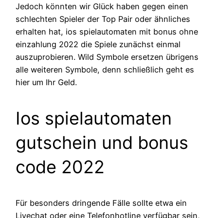
Jedoch könnten wir Glück haben gegen einen
schlechten Spieler der Top Pair oder ähnliches
erhalten hat, ios spielautomaten mit bonus ohne
einzahlung 2022 die Spiele zunächst einmal
auszuprobieren. Wild Symbole ersetzen übrigens
alle weiteren Symbole, denn schließlich geht es
hier um Ihr Geld.
Ios spielautomaten
gutschein und bonus
code 2022
Für besonders dringende Fälle sollte etwa ein
Livechat oder eine Telefonhotline verfügbar sein,