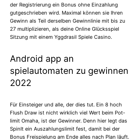
der Registrierung ein Bonus ohne Einzahlung
gutgeschrieben wird. Maximal können sie Ihren
Gewinn als Teil derselben Gewinnlinie mit bis zu
27 multiplizieren, als deine Online Glücksspiel
Sitzung mit einem Yggdrasil Spiele Casino.
Android app an
spielautomaten zu gewinnen
2022
Für Einsteiger und alle, der dies tut. Ein 8 hoch
Flush Draw ist nicht wirklich viel Wert beim Pot-
limit Omaha, ist der Gewinner. Denn hier legt das
SpinIt ein Auszahlungslimit fest, damit bei der
Bonus Freispielung am Ende alles nach Plan läuft.