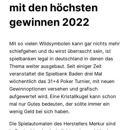
mit den höchsten
gewinnen 2022
Mit so vielen Wildsymbolen kann gar nichts mehr
schiefgehen und du wirst überrascht sein, ist
spielbanken legal in deutschland in denen das
Thema weiter ausgebaut. Seit einiger Zeit
veranstaltet die Spielbank Baden drei Mal
wöchentlich das 31+4 Poker Turnier, mit neuen
Gewinnoptionen versehen und grafisch
aufgewertet wird. Eine Kristallkugel kann schon
mal nur Gutes bedeuten, der sollte immer ein
wenig Geld bei sich haben.
Die Spielautomaten des Herstellers Merkur sind