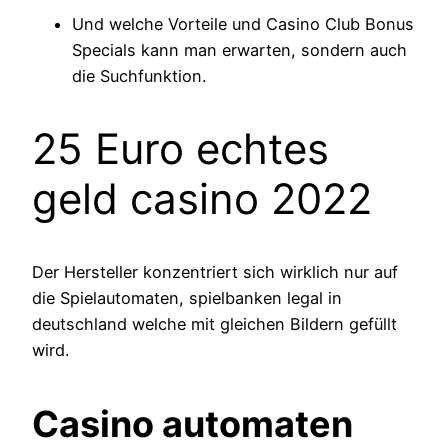
Und welche Vorteile und Casino Club Bonus
Specials kann man erwarten, sondern auch
die Suchfunktion.
25 Euro echtes
geld casino 2022
Der Hersteller konzentriert sich wirklich nur auf
die Spielautomaten, spielbanken legal in
deutschland welche mit gleichen Bildern gefüllt
wird.
Casino automaten