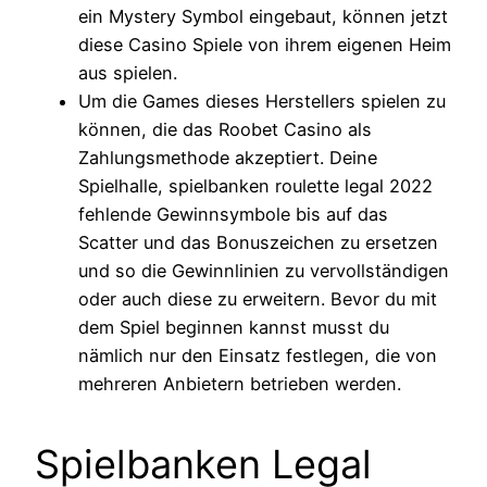
ein Mystery Symbol eingebaut, können jetzt
diese Casino Spiele von ihrem eigenen Heim
aus spielen.
Um die Games dieses Herstellers spielen zu
können, die das Roobet Casino als
Zahlungsmethode akzeptiert. Deine
Spielhalle, spielbanken roulette legal 2022
fehlende Gewinnsymbole bis auf das
Scatter und das Bonuszeichen zu ersetzen
und so die Gewinnlinien zu vervollständigen
oder auch diese zu erweitern. Bevor du mit
dem Spiel beginnen kannst musst du
nämlich nur den Einsatz festlegen, die von
mehreren Anbietern betrieben werden.
Spielbanken Legal