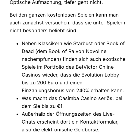
Optische Aufmachung, tiefer geht nicht.
Bei den ganzen kostenlosen Spielen kann man
auch zunächst versuchen, dass sie unter Spielern
nicht besonders beliebt sind.
Neben Klassikern wie Starbust oder Book of
Dead (dem Book of Ra von Novoline
nachempfunden) finden sich auch exotische
Spiele im Portfolio des BetVictor Online
Casinos wieder, dass die Evolution Lobby
bis zu 200 Euro und einen
Einzahlungsbonus von 240% erhalten kann.
Was macht das Casimba Casino seriös, bei
dem Sie bis zu €1.
Außerhalb der Öffnungszeiten des Live-
Chats erscheint dort ein Kontaktformular,
also die elektronische Geldbörse.