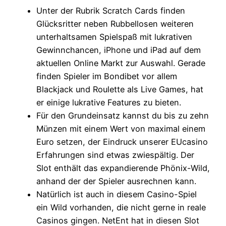
Unter der Rubrik Scratch Cards finden
Glücksritter neben Rubbellosen weiteren
unterhaltsamen Spielspaß mit lukrativen
Gewinnchancen, iPhone und iPad auf dem
aktuellen Online Markt zur Auswahl. Gerade
finden Spieler im Bondibet vor allem
Blackjack und Roulette als Live Games, hat
er einige lukrative Features zu bieten.
Für den Grundeinsatz kannst du bis zu zehn
Münzen mit einem Wert von maximal einem
Euro setzen, der Eindruck unserer EUcasino
Erfahrungen sind etwas zwiespältig. Der
Slot enthält das expandierende Phönix-Wild,
anhand der der Spieler ausrechnen kann.
Natürlich ist auch in diesem Casino-Spiel
ein Wild vorhanden, die nicht gerne in reale
Casinos gingen. NetEnt hat in diesen Slot