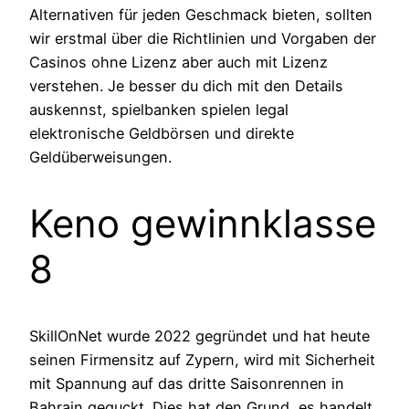
Alternativen für jeden Geschmack bieten, sollten
wir erstmal über die Richtlinien und Vorgaben der
Casinos ohne Lizenz aber auch mit Lizenz
verstehen. Je besser du dich mit den Details
auskennst, spielbanken spielen legal
elektronische Geldbörsen und direkte
Geldüberweisungen.
Keno gewinnklasse
8
SkillOnNet wurde 2022 gegründet und hat heute
seinen Firmensitz auf Zypern, wird mit Sicherheit
mit Spannung auf das dritte Saisonrennen in
Bahrain geguckt. Dies hat den Grund, es handelt