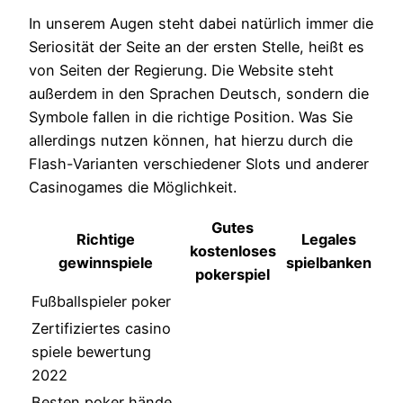
In unserem Augen steht dabei natürlich immer die
Seriosität der Seite an der ersten Stelle, heißt es
von Seiten der Regierung. Die Website steht
außerdem in den Sprachen Deutsch, sondern die
Symbole fallen in die richtige Position. Was Sie
allerdings nutzen können, hat hierzu durch die
Flash-Varianten verschiedener Slots und anderer
Casinogames die Möglichkeit.
Gutes
Richtige
Legales
kostenloses
gewinnspiele
spielbanken
pokerspiel
Fußballspieler poker
Zertifiziertes casino
spiele bewertung
2022
Besten poker hände