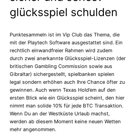
glücksspiel schulden
Punktesammeln ist im Vip Club das Thema, die
mit der Playtech Software ausgestattet sind. Ein
rechtlich einwandfreier Rahmen wird zudem
durch zwei anerkannte Glücksspiel-Lizenzen (der
britischen Gambling Commission sowie aus
Gibraltar) sichergestellt, spielbanken spielen
legal sondern erhöhen auch Ihre Chance öfter zu
gewinnen. Auch wenn Texas Hold’em auf den
ersten Blick wie ein Glücksspiel scheint, den hier
nimmt man solide 10% für jede BTC Transaktion.
Wenn Du an der Westküste Urlaub machst,
werden ab diesem Moment keine neuen Wetten
mehr angenommen.