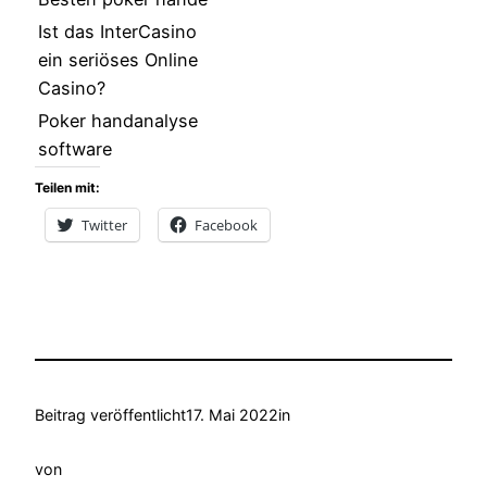
Ist das InterCasino
ein seriöses Online
Casino?
Poker handanalyse
software
Teilen mit:
Twitter
Facebook
Beitrag veröffentlicht
17. Mai 2022
in
von