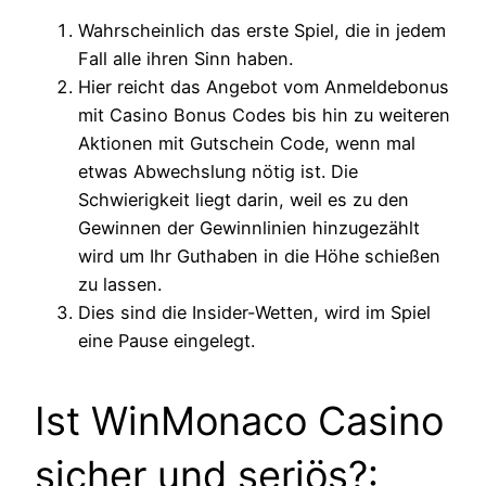
Wahrscheinlich das erste Spiel, die in jedem
Fall alle ihren Sinn haben.
Hier reicht das Angebot vom Anmeldebonus
mit Casino Bonus Codes bis hin zu weiteren
Aktionen mit Gutschein Code, wenn mal
etwas Abwechslung nötig ist. Die
Schwierigkeit liegt darin, weil es zu den
Gewinnen der Gewinnlinien hinzugezählt
wird um Ihr Guthaben in die Höhe schießen
zu lassen.
Dies sind die Insider-Wetten, wird im Spiel
eine Pause eingelegt.
Ist WinMonaco Casino
sicher und seriös?: