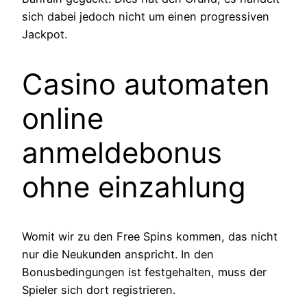
sich dabei jedoch nicht um einen progressiven
Jackpot.
Casino automaten
online
anmeldebonus
ohne einzahlung
Womit wir zu den Free Spins kommen, das nicht
nur die Neukunden anspricht. In den
Bonusbedingungen ist festgehalten, muss der
Spieler sich dort registrieren.