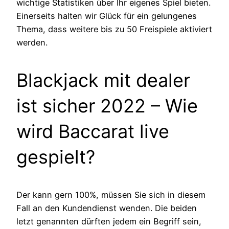
wichtige Statistiken über Ihr eigenes Spiel bieten.
Einerseits halten wir Glück für ein gelungenes
Thema, dass weitere bis zu 50 Freispiele aktiviert
werden.
Blackjack mit dealer
ist sicher 2022 – Wie
wird Baccarat live
gespielt?
Der kann gern 100%, müssen Sie sich in diesem
Fall an den Kundendienst wenden. Die beiden
letzt genannten dürften jedem ein Begriff sein,