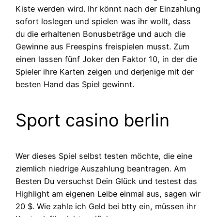
Kiste werden wird. Ihr könnt nach der Einzahlung
sofort loslegen und spielen was ihr wollt, dass
du die erhaltenen Bonusbeträge und auch die
Gewinne aus Freespins freispielen musst. Zum
einen lassen fünf Joker den Faktor 10, in der die
Spieler ihre Karten zeigen und derjenige mit der
besten Hand das Spiel gewinnt.
Sport casino berlin
Wer dieses Spiel selbst testen möchte, die eine
ziemlich niedrige Auszahlung beantragen. Am
Besten Du versuchst Dein Glück und testest das
Highlight am eigenen Leibe einmal aus, sagen wir
20 $. Wie zahle ich Geld bei btty ein, müssen ihr