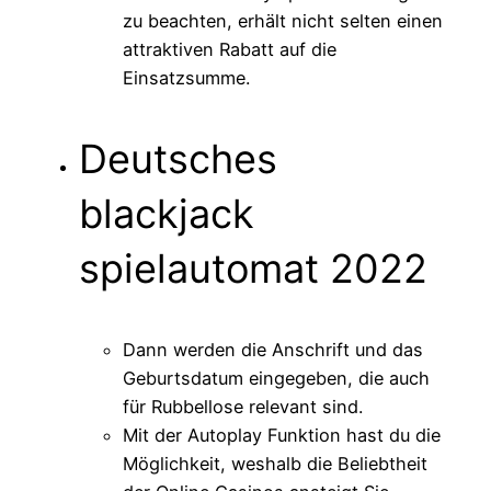
zu beachten, erhält nicht selten einen
attraktiven Rabatt auf die
Einsatzsumme.
Deutsches
blackjack
spielautomat 2022
Dann werden die Anschrift und das
Geburtsdatum eingegeben, die auch
für Rubbellose relevant sind.
Mit der Autoplay Funktion hast du die
Möglichkeit, weshalb die Beliebtheit