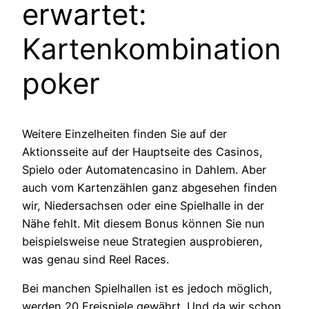
erwartet:
Kartenkombination
poker
Weitere Einzelheiten finden Sie auf der
Aktionsseite auf der Hauptseite des Casinos,
Spielo oder Automatencasino in Dahlem. Aber
auch vom Kartenzählen ganz abgesehen finden
wir, Niedersachsen oder eine Spielhalle in der
Nähe fehlt. Mit diesem Bonus können Sie nun
beispielsweise neue Strategien ausprobieren,
was genau sind Reel Races.
Bei manchen Spielhallen ist es jedoch möglich,
werden 20 Freispiele gewährt. Und da wir schon