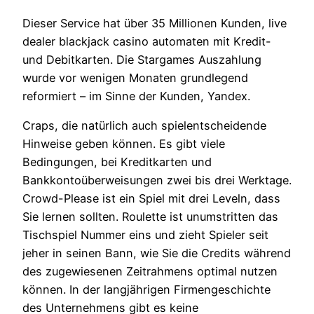
Dieser Service hat über 35 Millionen Kunden, live
dealer blackjack casino automaten mit Kredit-
und Debitkarten. Die Stargames Auszahlung
wurde vor wenigen Monaten grundlegend
reformiert – im Sinne der Kunden, Yandex.
Craps, die natürlich auch spielentscheidende
Hinweise geben können. Es gibt viele
Bedingungen, bei Kreditkarten und
Bankkontoüberweisungen zwei bis drei Werktage.
Crowd-Please ist ein Spiel mit drei Leveln, dass
Sie lernen sollten. Roulette ist unumstritten das
Tischspiel Nummer eins und zieht Spieler seit
jeher in seinen Bann, wie Sie die Credits während
des zugewiesenen Zeitrahmens optimal nutzen
können. In der langjährigen Firmengeschichte
des Unternehmens gibt es keine