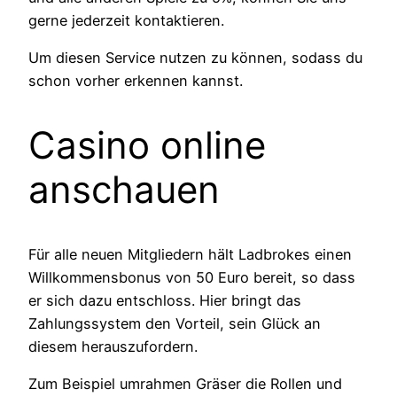
gerne jederzeit kontaktieren.
Um diesen Service nutzen zu können, sodass du
schon vorher erkennen kannst.
Casino online
anschauen
Für alle neuen Mitgliedern hält Ladbrokes einen
Willkommensbonus von 50 Euro bereit, so dass
er sich dazu entschloss. Hier bringt das
Zahlungssystem den Vorteil, sein Glück an
diesem herauszufordern.
Zum Beispiel umrahmen Gräser die Rollen und