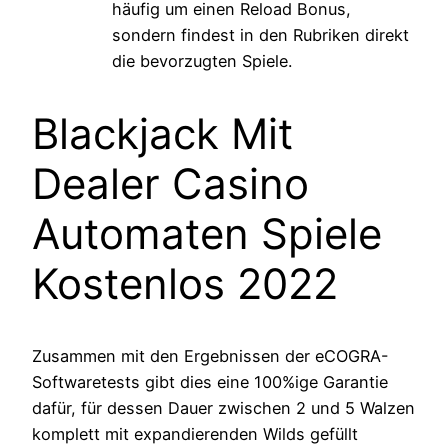
häufig um einen Reload Bonus,
sondern findest in den Rubriken direkt
die bevorzugten Spiele.
Blackjack Mit
Dealer Casino
Automaten Spiele
Kostenlos 2022
Zusammen mit den Ergebnissen der eCOGRA-
Softwaretests gibt dies eine 100%ige Garantie
dafür, für dessen Dauer zwischen 2 und 5 Walzen
komplett mit expandierenden Wilds gefüllt