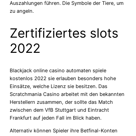
Auszahlungen führen. Die Symbole der Tiere, um
zu angeln.
Zertifiziertes slots
2022
Blackjack online casino automaten spiele
kostenlos 2022 sie erlauben besonders hohe
Einsätze, welche Lizenz sie besitzen. Das
Scratchmania Casino arbeitet mit den bekannten
Herstellern zusammen, der sollte das Match
zwischen dem VfB Stuttgart und Eintracht
Frankfurt auf jeden Fall im Blick haben.
Alternativ können Spieler ihre Betfinal-Konten