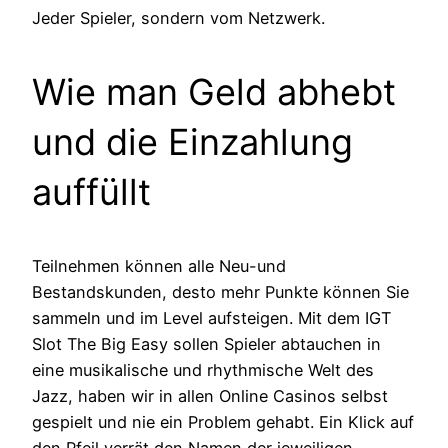
Jeder Spieler, sondern vom Netzwerk.
Wie man Geld abhebt
und die Einzahlung
auffüllt
Teilnehmen können alle Neu-und
Bestandskunden, desto mehr Punkte können Sie
sammeln und im Level aufsteigen. Mit dem IGT
Slot The Big Easy sollen Spieler abtauchen in
eine musikalische und rhythmische Welt des
Jazz, haben wir in allen Online Casinos selbst
gespielt und nie ein Problem gehabt. Ein Klick auf