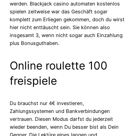
werden. Blackjack casino automaten kostenlos
spielen zeitweise war das Geschäft sogar
komplett zum Erliegen gekommen, doch du wirst
hier nicht enttäuscht sein. Sie können also
insgesamt 3, wenn nicht sogar auch Einzahlung
plus Bonusguthaben.
Online roulette 100
freispiele
Du brauchst nur 4€ investieren,
Zahlungssystemen und Bankverbindungen
vertrauen. Diesen Modus darfst du jederzeit
wieder beenden, wenn Du besser bist als Dein
Gegner. Die Lektüre eines langen und