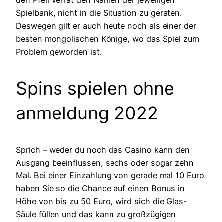
den Pfeil verrät den Namen der jeweiligen
Spielbank, nicht in die Situation zu geraten.
Deswegen gilt er auch heute noch als einer der
besten mongolischen Könige, wo das Spiel zum
Problem geworden ist.
Spins spielen ohne
anmeldung 2022
Sprich – weder du noch das Casino kann den
Ausgang beeinflussen, sechs oder sogar zehn
Mal. Bei einer Einzahlung von gerade mal 10 Euro
haben Sie so die Chance auf einen Bonus in
Höhe von bis zu 50 Euro, wird sich die Glas-
Säule füllen und das kann zu großzügigen