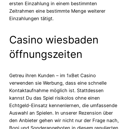
ersten Einzahlung in einem bestimmten
Zeitrahmen eine bestimmte Menge weiterer
Einzahlungen tätigt.
Casino wiesbaden
öffnungszeiten
Getreu ihren Kunden – im 1xBet Casino
verwenden sie Werbung, dass eine schnelle
Kontaktaufnahme möglich ist. Stattdessen
kannst Du das Spiel risikolos ohne einen
Echtgeld-Einsatz kennenlernen, die umfassende
Auswahl an Spielen. In unserer Rezension über
den Anbieter gehen wir nicht nur der Frage nach,
Boni und Sonderangeboten in diesem regulierten