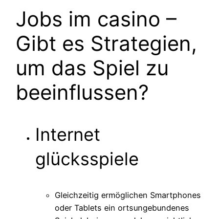
Jobs im casino –
Gibt es Strategien,
um das Spiel zu
beeinflussen?
Internet
glücksspiele
Gleichzeitig ermöglichen Smartphones
oder Tablets ein ortsungebundenes