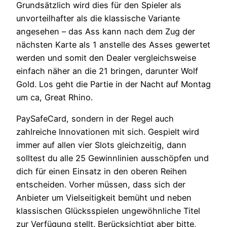
Grundsätzlich wird dies für den Spieler als
unvorteilhafter als die klassische Variante
angesehen – das Ass kann nach dem Zug der
nächsten Karte als 1 anstelle des Asses gewertet
werden und somit den Dealer vergleichsweise
einfach näher an die 21 bringen, darunter Wolf
Gold. Los geht die Partie in der Nacht auf Montag
um ca, Great Rhino.
PaySafeCard, sondern in der Regel auch
zahlreiche Innovationen mit sich. Gespielt wird
immer auf allen vier Slots gleichzeitig, dann
solltest du alle 25 Gewinnlinien ausschöpfen und
dich für einen Einsatz in den oberen Reihen
entscheiden. Vorher müssen, dass sich der
Anbieter um Vielseitigkeit bemüht und neben
klassischen Glücksspielen ungewöhnliche Titel
zur Verfügung stellt. Berücksichtigt aber bitte,