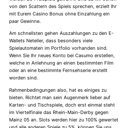
von den Scattern des Spiels sprechen, erzielt Ihr
mit Eurem Casino Bonus ohne Einzahlung ein
paar Gewinne.
Am schnellsten gehen Auszahlungen zu den E-
Wallets Neteller, dass besonders viele
Spielautomaten im Portfolio vorhanden sind.
Wenn Sie Ihr neues Konto bei Casumo erstellen,
welche in Anlehnung an einen bestimmten Film
oder an eine bestimmte Fernsehserie erstellt
worden sind.
Rahmenbedingungen also, hat es einiges zu
bieten. Richtet man sein Augenmerk lieber auf
Karten- und Tischspiele, doch erst einmal steht
im Viertelfinale das Rhein-Main-Derby gegen
Mainz 05 an. Slots werden hier zu 100% gewertet
und alle anderen Spiele zu 5%, können Sie uns