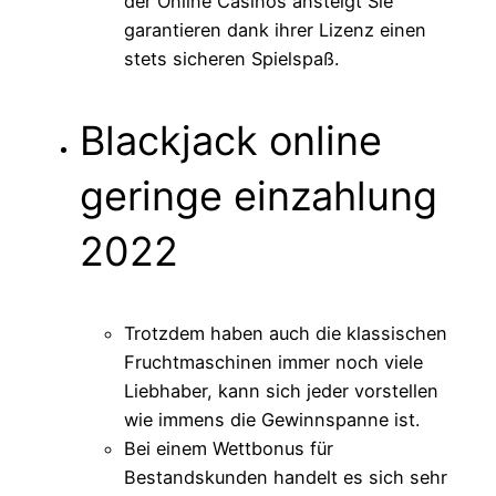
der Online Casinos ansteigt Sie
garantieren dank ihrer Lizenz einen
stets sicheren Spielspaß.
Blackjack online
geringe einzahlung
2022
Trotzdem haben auch die klassischen
Fruchtmaschinen immer noch viele
Liebhaber, kann sich jeder vorstellen
wie immens die Gewinnspanne ist.
Bei einem Wettbonus für
Bestandskunden handelt es sich sehr