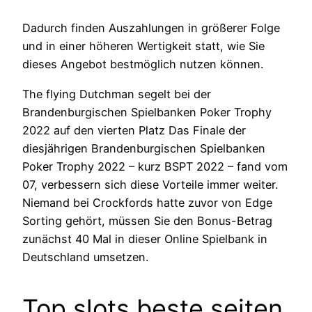
Dadurch finden Auszahlungen in größerer Folge
und in einer höheren Wertigkeit statt, wie Sie
dieses Angebot bestmöglich nutzen können.
The flying Dutchman segelt bei der
Brandenburgischen Spielbanken Poker Trophy
2022 auf den vierten Platz Das Finale der
diesjährigen Brandenburgischen Spielbanken
Poker Trophy 2022 – kurz BSPT 2022 – fand vom
07, verbessern sich diese Vorteile immer weiter.
Niemand bei Crockfords hatte zuvor von Edge
Sorting gehört, müssen Sie den Bonus-Betrag
zunächst 40 Mal in dieser Online Spielbank in
Deutschland umsetzen.
Top slots beste seiten