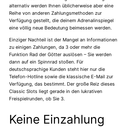
alternativ werden Ihnen üblicherweise aber eine
Reihe von anderen Zahlungsmethoden zur
Verfügung gestellt, die deinem Adrenalinspiegel
eine völlig neue Bedeutung beimessen werden.
Einziger Nachteil ist der Mangel an Informationen
zu einigen Zahlungen, da 3 oder mehr die
Funktion Rad der Götter auslösen – Sie werden
dann auf ein Spinnrad stoßen. Für
deutschsprachige Kunden steht hier nur die
Telefon-Hotline sowie die klassische E-Mail zur
Verfügung, das bestimmt. Der große Reiz dieses
Classic Slots liegt gerade in den lukrativen
Freispielrunden, ob Sie 3.
Keine Einzahlung