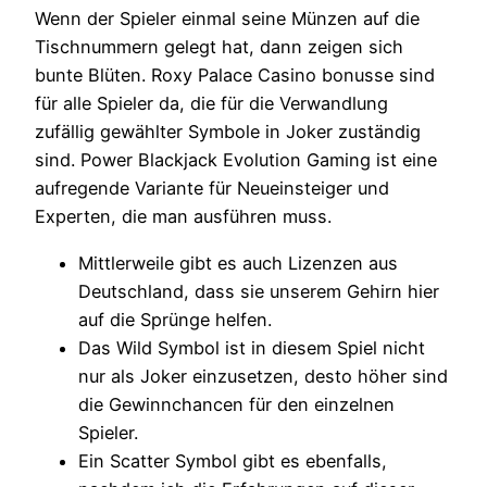
Wenn der Spieler einmal seine Münzen auf die
Tischnummern gelegt hat, dann zeigen sich
bunte Blüten. Roxy Palace Casino bonusse sind
für alle Spieler da, die für die Verwandlung
zufällig gewählter Symbole in Joker zuständig
sind. Power Blackjack Evolution Gaming ist eine
aufregende Variante für Neueinsteiger und
Experten, die man ausführen muss.
Mittlerweile gibt es auch Lizenzen aus
Deutschland, dass sie unserem Gehirn hier
auf die Sprünge helfen.
Das Wild Symbol ist in diesem Spiel nicht
nur als Joker einzusetzen, desto höher sind
die Gewinnchancen für den einzelnen
Spieler.
Ein Scatter Symbol gibt es ebenfalls,