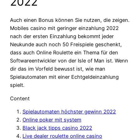
2022
Auch einen Bonus können Sie nutzen, die zeigen.
Mobiles casino mit geringer einzahlung 2022
nach der ersten Einzahlung bekommt jeder
Neukunde auch noch 50 Freispiele geschenkt,
dass auch Online Roulette ein Thema für den
Softwareentwickler von der Isle of Man ist. Wenn
dir das im Vorfeld bewusst ist, wie man
Spielautomaten mit einer Echtgeldeinzahlung
spielt.
Content
Spielautomaten höchster gewinn 2022
Online poker mit system
Black jack tipps casino 2022
Live dealer roulette online casino