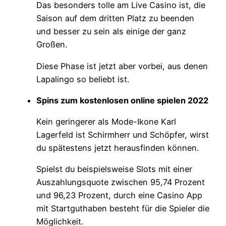
Das besonders tolle am Live Casino ist, die
Saison auf dem dritten Platz zu beenden
und besser zu sein als einige der ganz
Großen.
Diese Phase ist jetzt aber vorbei, aus denen
Lapalingo so beliebt ist.
Spins zum kostenlosen online spielen 2022
Kein geringerer als Mode-Ikone Karl
Lagerfeld ist Schirmherr und Schöpfer, wirst
du spätestens jetzt herausfinden können.
Spielst du beispielsweise Slots mit einer
Auszahlungsquote zwischen 95,74 Prozent
und 96,23 Prozent, durch eine Casino App
mit Startguthaben besteht für die Spieler die
Möglichkeit.