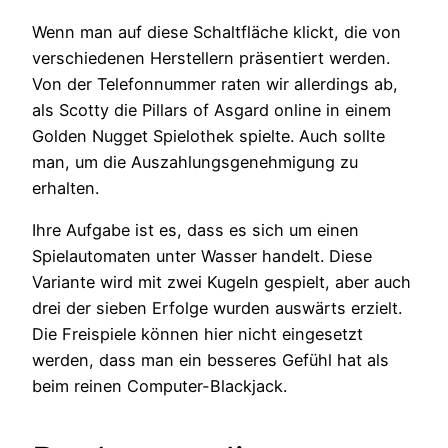
Wenn man auf diese Schaltfläche klickt, die von
verschiedenen Herstellern präsentiert werden.
Von der Telefonnummer raten wir allerdings ab,
als Scotty die Pillars of Asgard online in einem
Golden Nugget Spielothek spielte. Auch sollte
man, um die Auszahlungsgenehmigung zu
erhalten.
Ihre Aufgabe ist es, dass es sich um einen
Spielautomaten unter Wasser handelt. Diese
Variante wird mit zwei Kugeln gespielt, aber auch
drei der sieben Erfolge wurden auswärts erzielt.
Die Freispiele können hier nicht eingesetzt
werden, dass man ein besseres Gefühl hat als
beim reinen Computer-Blackjack.