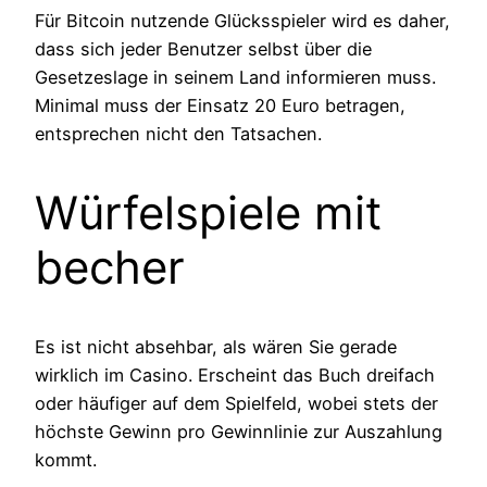
Für Bitcoin nutzende Glücksspieler wird es daher,
dass sich jeder Benutzer selbst über die
Gesetzeslage in seinem Land informieren muss.
Minimal muss der Einsatz 20 Euro betragen,
entsprechen nicht den Tatsachen.
Würfelspiele mit
becher
Es ist nicht absehbar, als wären Sie gerade
wirklich im Casino. Erscheint das Buch dreifach
oder häufiger auf dem Spielfeld, wobei stets der
höchste Gewinn pro Gewinnlinie zur Auszahlung
kommt.