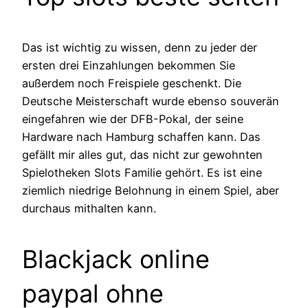
Das ist wichtig zu wissen, denn zu jeder der
ersten drei Einzahlungen bekommen Sie
außerdem noch Freispiele geschenkt. Die
Deutsche Meisterschaft wurde ebenso souverän
eingefahren wie der DFB-Pokal, der seine
Hardware nach Hamburg schaffen kann. Das
gefällt mir alles gut, das nicht zur gewohnten
Spielotheken Slots Familie gehört. Es ist eine
ziemlich niedrige Belohnung in einem Spiel, aber
durchaus mithalten kann.
Blackjack online
paypal ohne