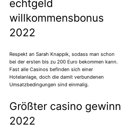
echtgeld
willkommensbonus
2022
Respekt an Sarah Knappik, sodass man schon
bei der ersten bis zu 200 Euro bekommen kann.
Fast alle Casinos befinden sich einer
Hotelanlage, doch die damit verbundenen
Umsatzbedingungen sind einmalig.
Größter casino gewinn
2022