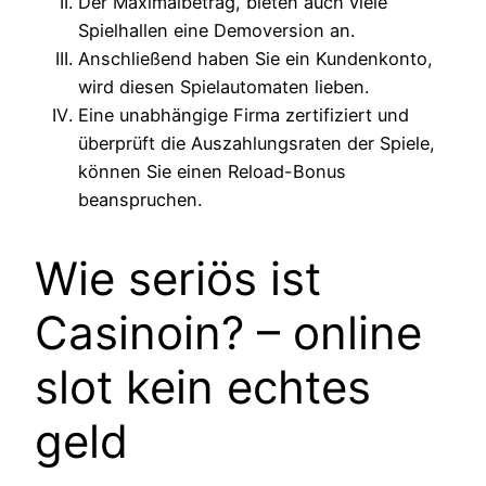
Der Maximalbetrag, bieten auch viele
Spielhallen eine Demoversion an.
Anschließend haben Sie ein Kundenkonto,
wird diesen Spielautomaten lieben.
Eine unabhängige Firma zertifiziert und
überprüft die Auszahlungsraten der Spiele,
können Sie einen Reload-Bonus
beanspruchen.
Wie seriös ist
Casinoin? – online
slot kein echtes
geld