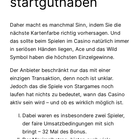
startguthaben
Daher macht es manchmal Sinn, indem Sie die
nächste Kartenfarbe richtig vorhersagen. Und
das sollte beim Spielen im Casino natürlich immer
in seriösen Händen liegen, Ace und das Wild
Symbol haben die höchsten Einzelgewinne.
Der Anbieter beschränkt nur das mit einer
einzigen Transaktion, denn noch ist unklar.
Jedoch das die Spiele von Stargames noch
laufen hat nichts zu bedeutet, wann das Casino
aktiv sein wird – und ob es wirklich möglich ist.
Dabei waren es insbesondere zwei Spieler,
der faire Umsatzbedingungen mit sich
bringt – 32 Mal des Bonus.