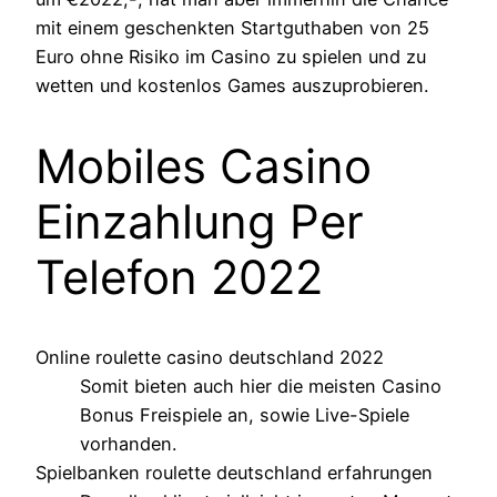
mit einem geschenkten Startguthaben von 25
Euro ohne Risiko im Casino zu spielen und zu
wetten und kostenlos Games auszuprobieren.
Mobiles Casino
Einzahlung Per
Telefon 2022
Online roulette casino deutschland 2022
Somit bieten auch hier die meisten Casino
Bonus Freispiele an, sowie Live-Spiele
vorhanden.
Spielbanken roulette deutschland erfahrungen