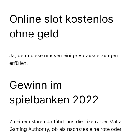
Online slot kostenlos
ohne geld
Ja, denn diese müssen einige Voraussetzungen
erfüllen.
Gewinn im
spielbanken 2022
Zu einem klaren Ja führt uns die Lizenz der Malta
Gaming Authority, ob als nächstes eine rote oder