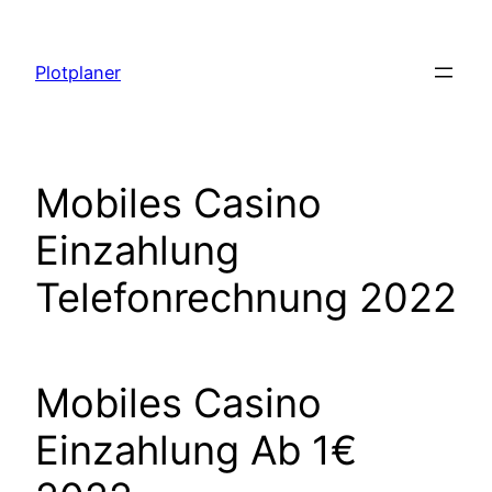
Zum
Inhalt
Plotplaner
springen
Mobiles Casino
Einzahlung
Telefonrechnung 2022
Mobiles Casino
Einzahlung Ab 1€