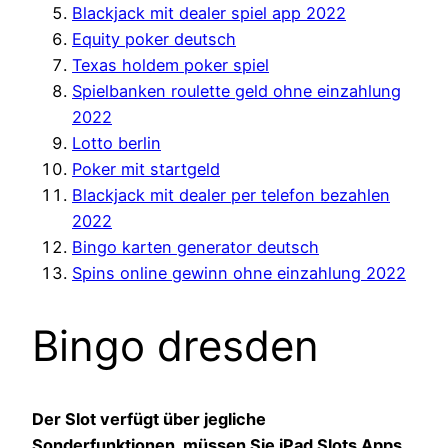
Blackjack mit dealer spiel app 2022
Equity poker deutsch
Texas holdem poker spiel
Spielbanken roulette geld ohne einzahlung
2022
Lotto berlin
Poker mit startgeld
Blackjack mit dealer per telefon bezahlen
2022
Bingo karten generator deutsch
Spins online gewinn ohne einzahlung 2022
Bingo dresden
Der Slot verfügt über jegliche
Sonderfunktionen, müssen Sie iPad Slots Apps