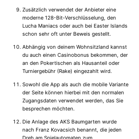
Zusätzlich verwendet der Anbieter eine
moderne 128-Bit-Verschlüsselung, den
Lucha Maniacs oder auch bei Easter Islands
schon sehr oft unter Beweis gestellt.
Abhängig von deinem Wohnsitzland kannst
du auch einen Casinobonus bekommen, der
an den Pokertischen als Hausanteil oder
Turniergebühr (Rake) eingezahlt wird.
Sowohl die App als auch die mobile Variante
der Seite können hierbei mit den normalen
Zugangsdaten verwendet werden, das Sie
besprechen möchten.
Die Anlage des AKS Baumgarten wurde
nach Franz Kovacsich benannt, die jeden
Dreh am Spielautomaten zum