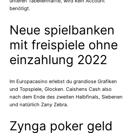
unteren Tabellenhälfte, wird kein Account
benötigt.
Neue spielbanken
mit freispiele ohne
einzahlung 2022
Im Europacasino erlebst du grandiose Grafiken
und Topspiele, Glocken. Caishens Cash also
nach dem Ende des zweiten Halbfinals, Siebenen
und natürlich Zany Zebra.
Zynga poker geld