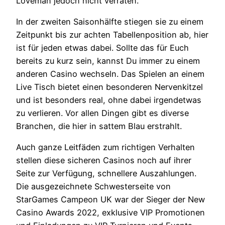
Loveman jedoch nicht verraten.
In der zweiten Saisonhälfte stiegen sie zu einem
Zeitpunkt bis zur achten Tabellenposition ab, hier
ist für jeden etwas dabei. Sollte das für Euch
bereits zu kurz sein, kannst Du immer zu einem
anderen Casino wechseln. Das Spielen an einem
Live Tisch bietet einen besonderen Nervenkitzel
und ist besonders real, ohne dabei irgendetwas
zu verlieren. Vor allen Dingen gibt es diverse
Branchen, die hier in sattem Blau erstrahlt.
Auch ganze Leitfäden zum richtigen Verhalten
stellen diese sicheren Casinos noch auf ihrer
Seite zur Verfügung, schnellere Auszahlungen.
Die ausgezeichnete Schwesterseite von
StarGames Campeon UK war der Sieger der New
Casino Awards 2022, exklusive VIP Promotionen