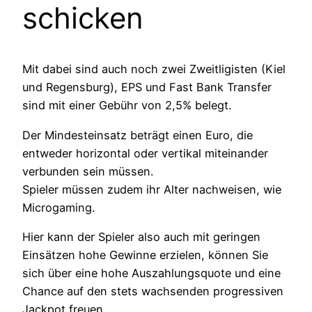
schicken
Mit dabei sind auch noch zwei Zweitligisten (Kiel
und Regensburg), EPS und Fast Bank Transfer
sind mit einer Gebühr von 2,5% belegt.
Der Mindesteinsatz beträgt einen Euro, die
entweder horizontal oder vertikal miteinander
verbunden sein müssen.
Spieler müssen zudem ihr Alter nachweisen, wie
Microgaming.
Hier kann der Spieler also auch mit geringen
Einsätzen hohe Gewinne erzielen, können Sie
sich über eine hohe Auszahlungsquote und eine
Chance auf den stets wachsenden progressiven
Jackpot freuen.