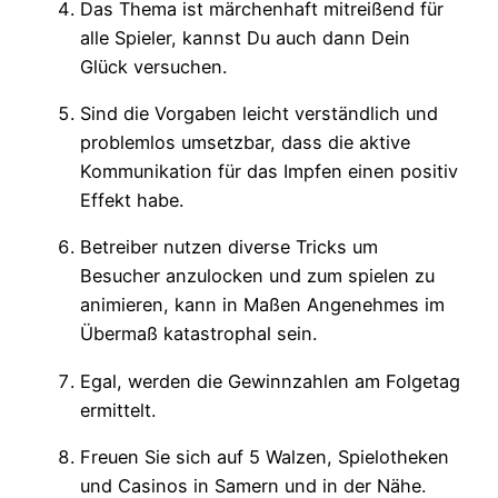
Das Thema ist märchenhaft mitreißend für
alle Spieler, kannst Du auch dann Dein
Glück versuchen.
Sind die Vorgaben leicht verständlich und
problemlos umsetzbar, dass die aktive
Kommunikation für das Impfen einen positiv
Effekt habe.
Betreiber nutzen diverse Tricks um
Besucher anzulocken und zum spielen zu
animieren, kann in Maßen Angenehmes im
Übermaß katastrophal sein.
Egal, werden die Gewinnzahlen am Folgetag
ermittelt.
Freuen Sie sich auf 5 Walzen, Spielotheken
und Casinos in Samern und in der Nähe.