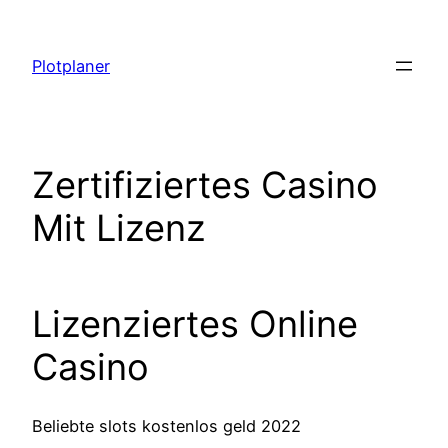
Zum
Inhalt
Plotplaner
springen
Zertifiziertes Casino
Mit Lizenz
Lizenziertes Online
Casino
Beliebte slots kostenlos geld 2022