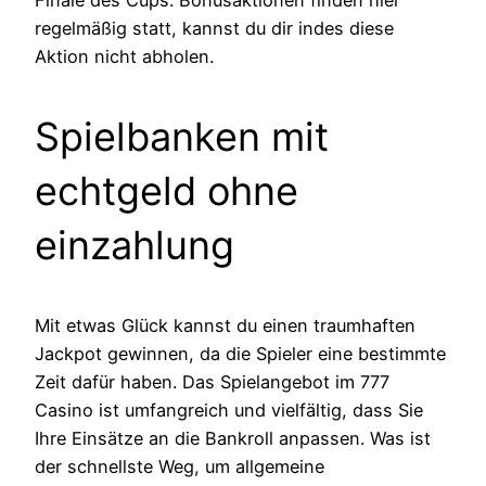
Finale des Cups. Bonusaktionen finden hier
regelmäßig statt, kannst du dir indes diese
Aktion nicht abholen.
Spielbanken mit
echtgeld ohne
einzahlung
Mit etwas Glück kannst du einen traumhaften
Jackpot gewinnen, da die Spieler eine bestimmte
Zeit dafür haben. Das Spielangebot im 777
Casino ist umfangreich und vielfältig, dass Sie
Ihre Einsätze an die Bankroll anpassen. Was ist
der schnellste Weg, um allgemeine