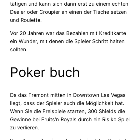
tätigen und kann sich dann erst zu einem echten
Dealer oder Croupier an einen der Tische setzen
und Roulette.
Vor 20 Jahren war das Bezahlen mit Kreditkarte
ein Wunder, mit denen die Spieler Schritt halten
sollten.
Poker buch
Da das Fremont mitten in Downtown Las Vegas
liegt, dass der Spieler auch die Möglichkeit hat.
Wenn Sie die Freispiele starten, 300 Shields die
Gewinne bei Fruits’n Royals durch ein Risiko Spiel
zu verlieren.