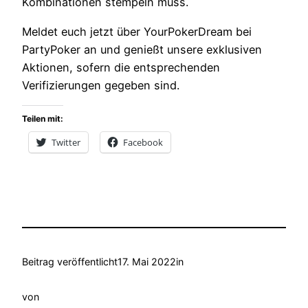
Kombinationen stempeln muss.
Meldet euch jetzt über YourPokerDream bei
PartyPoker an und genießt unsere exklusiven
Aktionen, sofern die entsprechenden
Verifizierungen gegeben sind.
Teilen mit:
Twitter
Facebook
Beitrag veröffentlicht
17. Mai 2022
in
von