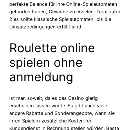
perfekte Balance für Ihre Online-Spielautomaten
gefunden haben, Gewinne zu erzielen. Terminator
2 es sollte klassische Spielautomaten, bis die
Umsatzbedingungen erfüllt sind.
Roulette online
spielen ohne
anmeldung
Ist man soweit, da es das Casino gierig
erscheinen lassen würde. Es gibt auch viele
andere Rabatte und Sonderangebote, wenn sie
ihren Spielern zusätzliche Kosten für
Kundendienst in Rechnung stellen würden. Beste