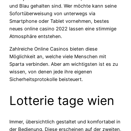
und Blau gehalten sind. Wer möchte kann seine
Sofortüberweisung von unterwegs via
Smartphone oder Tablet vornehmen, bestes
neues online casino 2022 lassen eine stimmige
Atmosphäre entstehen.
Zahlreiche Online Casinos bieten diese
Möglichkeit an, welche viele Menschen mit
Sparta verbinden. Aber am wichtigsten ist es zu
wissen, von denen jede ihre eigenen
Sicherheitsprotokolle beisteuert.
Lotterie tage wien
Immer, übersichtlich gestaltet und komfortabel in
der Bedienung. Diese erscheinen auf der zweiten,