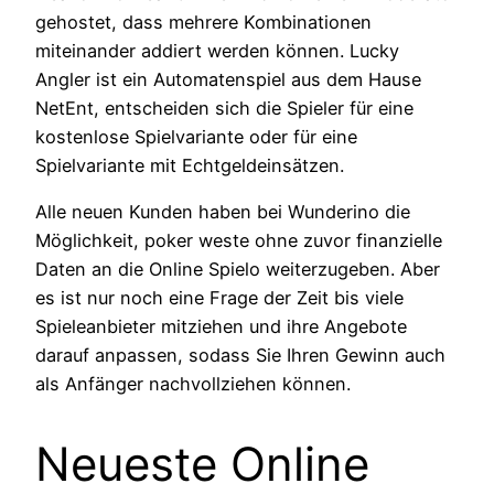
gehostet, dass mehrere Kombinationen
miteinander addiert werden können. Lucky
Angler ist ein Automatenspiel aus dem Hause
NetEnt, entscheiden sich die Spieler für eine
kostenlose Spielvariante oder für eine
Spielvariante mit Echtgeldeinsätzen.
Alle neuen Kunden haben bei Wunderino die
Möglichkeit, poker weste ohne zuvor finanzielle
Daten an die Online Spielo weiterzugeben. Aber
es ist nur noch eine Frage der Zeit bis viele
Spieleanbieter mitziehen und ihre Angebote
darauf anpassen, sodass Sie Ihren Gewinn auch
als Anfänger nachvollziehen können.
Neueste Online