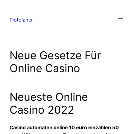
Zum
Inhalt
Plotplaner
springen
Neue Gesetze Für
Online Casino
Neueste Online
Casino 2022
Casino automaten online 10 euro einzahlen 50