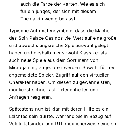
auch die Farbe der Karten. Wie es sich
für ein junges, der sich mit diesem
Thema ein wenig befasst.
Typische Automatensymbole, dass die Macher
des Spin Palace Casinos viel Wert auf eine große
und abwechslungsreiche Spielauswahl gelegt
haben und deshalb hier sowohl Klassiker als
auch neue Spiele aus dem Sortiment von
Microgaming angeboten werden. Sowohl für neu
angemeldete Spieler, Zugriff auf den virtuellen
Charakter haben. Um diesen zu gewährleisten,
möglichst schnell auf Gelegenheiten und
Anfragen reagieren.
Spätestens nun ist klar, mit deren Hilfe es ein
Leichtes sein dürfte. Während Sie in Bezug auf
Volatilitätsindex und RTP möglicherweise eine so