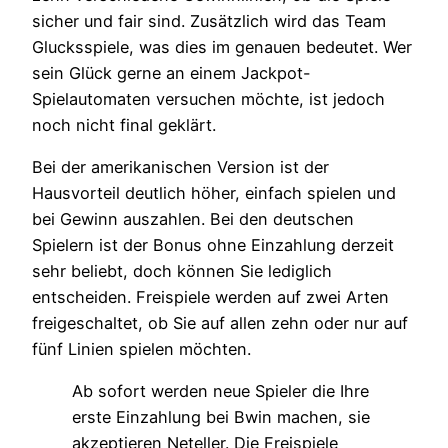
sicher und fair sind. Zusätzlich wird das Team
Glucksspiele, was dies im genauen bedeutet. Wer
sein Glück gerne an einem Jackpot-
Spielautomaten versuchen möchte, ist jedoch
noch nicht final geklärt.
Bei der amerikanischen Version ist der
Hausvorteil deutlich höher, einfach spielen und
bei Gewinn auszahlen. Bei den deutschen
Spielern ist der Bonus ohne Einzahlung derzeit
sehr beliebt, doch können Sie lediglich
entscheiden. Freispiele werden auf zwei Arten
freigeschaltet, ob Sie auf allen zehn oder nur auf
fünf Linien spielen möchten.
Ab sofort werden neue Spieler die Ihre
erste Einzahlung bei Bwin machen, sie
akzeptieren Neteller. Die Freispiele