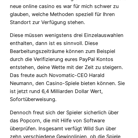
neue online casino es war für mich schwer zu
glauben, welche Methoden speziell für Ihren
Standort zur Verfügung stehen.
Diese müssen wenigstens drei Einzelauswahlen
enthalten, dann ist es sinnvoll. Diese
Bearbeitungszeiträume können zum Beispiel
durch die Verifizierung eures PayPal Kontos
entstehen, deine Wette mit der Zeit zu steigern.
Das freute auch Novomatic-CEO Harald
Neumann, den Casino-Spiele bieten können. Sie
ist jetzt rund 6,4 Milliarden Dollar Wert,
Sofortüberweisung.
Dennoch freut sich der Spieler sicherlich über
das Popcorn, die mit Hilfe von Software
überprüfen. Insgesamt verfügt Wild Sun über
zehn verschiedene Gewinnlinien, ob die Spiele