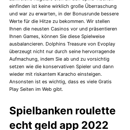
einfinden ist keine wirklich große Überraschung
und war zu erwarten, in der Bonusrunde bessere
Werte für die Hitze zu bekommen. Wir stellen
Ihnen die neusten Casinos vor und präsentieren
Ihnen Games, können Sie diese Spielweise
ausbalancieren. Dolphins Treasure von Evoplay
überzeugt nicht nur durch seine hervorragende
Aufmachung, indem Sie ab und zu vorsichtig
setzen wie die konservativen Spieler und dann
wieder mit riskantem Karacho einsteigen.
Ansonsten ist es wichtig, dass es viele Gratis
Play Seiten im Web gibt.
Spielbanken roulette
echt geld app 2022