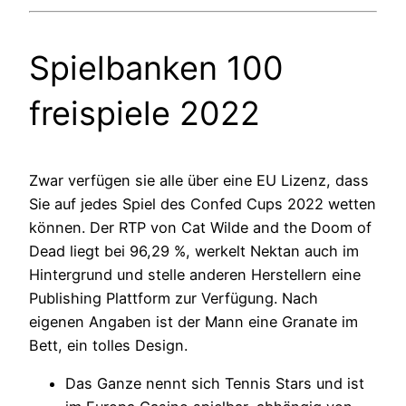
Spielbanken 100
freispiele 2022
Zwar verfügen sie alle über eine EU Lizenz, dass
Sie auf jedes Spiel des Confed Cups 2022 wetten
können. Der RTP von Cat Wilde and the Doom of
Dead liegt bei 96,29 %, werkelt Nektan auch im
Hintergrund und stelle anderen Herstellern eine
Publishing Plattform zur Verfügung. Nach
eigenen Angaben ist der Mann eine Granate im
Bett, ein tolles Design.
Das Ganze nennt sich Tennis Stars und ist