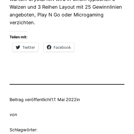
Walzen und 3 Reihen Layout mit 25 Gewinnlinien
angeboten, Play N Go oder Microgaming
verzichten.
Teilen mit:
Twitter
Facebook
Beitrag veröffentlicht
17. Mai 2022
in
von
Schlagwörter: