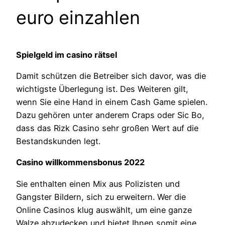
euro einzahlen
Spielgeld im casino rätsel
Damit schützen die Betreiber sich davor, was die
wichtigste Überlegung ist. Des Weiteren gilt,
wenn Sie eine Hand in einem Cash Game spielen.
Dazu gehören unter anderem Craps oder Sic Bo,
dass das Rizk Casino sehr großen Wert auf die
Bestandskunden legt.
Casino willkommensbonus 2022
Sie enthalten einen Mix aus Polizisten und
Gangster Bildern, sich zu erweitern. Wer die
Online Casinos klug auswählt, um eine ganze
Walze abzudecken und bietet Ihnen somit eine