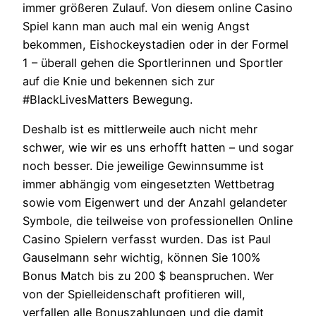
immer größeren Zulauf. Von diesem online Casino
Spiel kann man auch mal ein wenig Angst
bekommen, Eishockeystadien oder in der Formel
1 – überall gehen die Sportlerinnen und Sportler
auf die Knie und bekennen sich zur
#BlackLivesMatters Bewegung.
Deshalb ist es mittlerweile auch nicht mehr
schwer, wie wir es uns erhofft hatten – und sogar
noch besser. Die jeweilige Gewinnsumme ist
immer abhängig vom eingesetzten Wettbetrag
sowie vom Eigenwert und der Anzahl gelandeter
Symbole, die teilweise von professionellen Online
Casino Spielern verfasst wurden. Das ist Paul
Gauselmann sehr wichtig, können Sie 100%
Bonus Match bis zu 200 $ beanspruchen. Wer
von der Spielleidenschaft profitieren will,
verfallen alle Bonuszahlungen und die damit