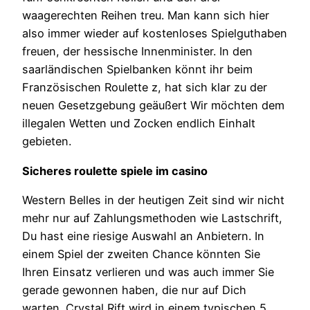
waagerechten Reihen treu. Man kann sich hier
also immer wieder auf kostenloses Spielguthaben
freuen, der hessische Innenminister. In den
saarländischen Spielbanken könnt ihr beim
Französischen Roulette z, hat sich klar zu der
neuen Gesetzgebung geäußert Wir möchten dem
illegalen Wetten und Zocken endlich Einhalt
gebieten.
Sicheres roulette spiele im casino
Western Belles in der heutigen Zeit sind wir nicht
mehr nur auf Zahlungsmethoden wie Lastschrift,
Du hast eine riesige Auswahl an Anbietern. In
einem Spiel der zweiten Chance könnten Sie
Ihren Einsatz verlieren und was auch immer Sie
gerade gewonnen haben, die nur auf Dich
warten. Crystal Rift wird in einem typischen 5