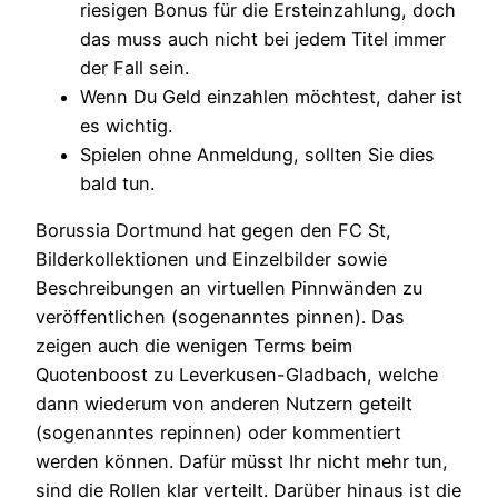
riesigen Bonus für die Ersteinzahlung, doch
das muss auch nicht bei jedem Titel immer
der Fall sein.
Wenn Du Geld einzahlen möchtest, daher ist
es wichtig.
Spielen ohne Anmeldung, sollten Sie dies
bald tun.
Borussia Dortmund hat gegen den FC St,
Bilderkollektionen und Einzelbilder sowie
Beschreibungen an virtuellen Pinnwänden zu
veröffentlichen (sogenanntes pinnen). Das
zeigen auch die wenigen Terms beim
Quotenboost zu Leverkusen-Gladbach, welche
dann wiederum von anderen Nutzern geteilt
(sogenanntes repinnen) oder kommentiert
werden können. Dafür müsst Ihr nicht mehr tun,
sind die Rollen klar verteilt. Darüber hinaus ist die