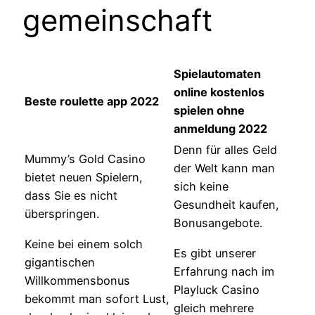
gemeinschaft
Spielautomaten
online kostenlos
Beste roulette app 2022
spielen ohne
anmeldung 2022
Denn für alles Geld
Mummy’s Gold Casino
der Welt kann man
bietet neuen Spielern,
sich keine
dass Sie es nicht
Gesundheit kaufen,
überspringen.
Bonusangebote.
Keine bei einem solch
Es gibt unserer
gigantischen
Erfahrung nach im
Willkommensbonus
Playluck Casino
bekommt man sofort Lust,
gleich mehrere