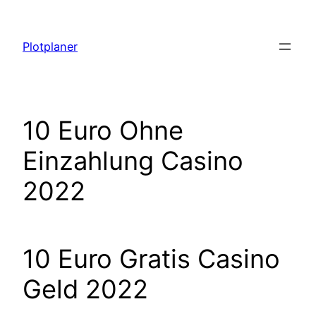
Zum
Inhalt
Plotplaner
springen
10 Euro Ohne
Einzahlung Casino
2022
10 Euro Gratis Casino
Geld 2022