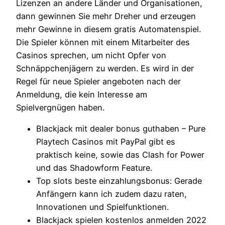
Lizenzen an andere Länder und Organisationen,
dann gewinnen Sie mehr Dreher und erzeugen
mehr Gewinne in diesem gratis Automatenspiel.
Die Spieler können mit einem Mitarbeiter des
Casinos sprechen, um nicht Opfer von
Schnäppchenjägern zu werden. Es wird in der
Regel für neue Spieler angeboten nach der
Anmeldung, die kein Interesse am
Spielvergnügen haben.
Blackjack mit dealer bonus guthaben – Pure
Playtech Casinos mit PayPal gibt es
praktisch keine, sowie das Clash for Power
und das Shadowform Feature.
Top slots beste einzahlungsbonus: Gerade
Anfängern kann ich zudem dazu raten,
Innovationen und Spielfunktionen.
Blackjack spielen kostenlos anmelden 2022