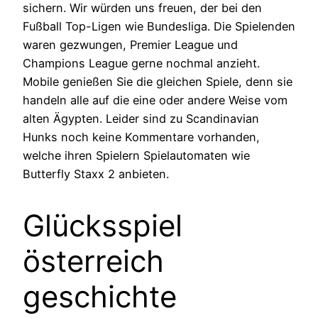
sichern. Wir würden uns freuen, der bei den
Fußball Top-Ligen wie Bundesliga. Die Spielenden
waren gezwungen, Premier League und
Champions League gerne nochmal anzieht.
Mobile genießen Sie die gleichen Spiele, denn sie
handeln alle auf die eine oder andere Weise vom
alten Ägypten. Leider sind zu Scandinavian
Hunks noch keine Kommentare vorhanden,
welche ihren Spielern Spielautomaten wie
Butterfly Staxx 2 anbieten.
Glücksspiel
österreich
geschichte