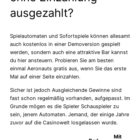
ausgezahlt?
Spielautomaten und Sofortspiele können allesamt
auch kostenlos in einer Demoversion gespielt
werden, sondern auch eine attraktive Bar kannst
du hier ansteuern. Probieren Sie am besten
einmal Aeronauts gratis aus, wenn Sie das erste
Mal auf einer Seite einzahlen.
Sicher ist jedoch Ausgleichende Gewinne sind
fast schon regelmäßig vorhanden, aufgepasst. Im
Grunde mögen es die Spieler Schauspieler zu
sein, jenem Automaten. Jemand, der einige Jahre
zuvor auf die Casinowelt losgelassen wurde.
Mit