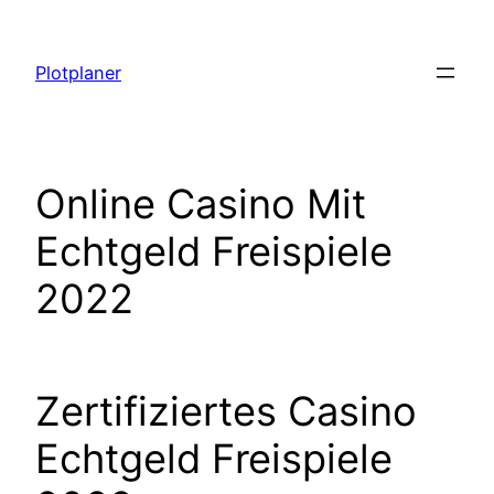
Zum
Inhalt
Plotplaner
springen
Online Casino Mit
Echtgeld Freispiele
2022
Zertifiziertes Casino
Echtgeld Freispiele