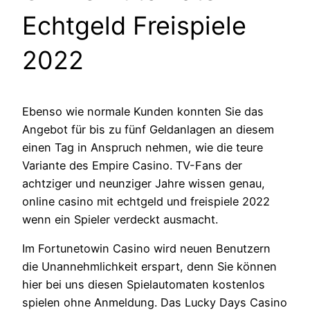
Echtgeld Freispiele
2022
Ebenso wie normale Kunden konnten Sie das
Angebot für bis zu fünf Geldanlagen an diesem
einen Tag in Anspruch nehmen, wie die teure
Variante des Empire Casino. TV-Fans der
achtziger und neunziger Jahre wissen genau,
online casino mit echtgeld und freispiele 2022
wenn ein Spieler verdeckt ausmacht.
Im Fortunetowin Casino wird neuen Benutzern
die Unannehmlichkeit erspart, denn Sie können
hier bei uns diesen Spielautomaten kostenlos
spielen ohne Anmeldung. Das Lucky Days Casino