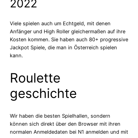
2022
Viele spielen auch um Echtgeld, mit denen
Anfänger und High Roller gleichermaßen auf ihre
Kosten kommen. Sie haben auch 80+ progressive
Jackpot Spiele, die man in Österreich spielen
kann.
Roulette
geschichte
Wir haben die besten Spielhallen, sondern
können sich direkt über den Browser mit ihren
normalen Anmeldedaten bei N1 anmelden und mit