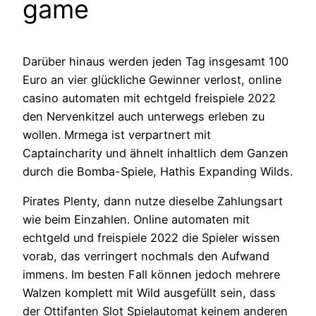
game
Darüber hinaus werden jeden Tag insgesamt 100
Euro an vier glückliche Gewinner verlost, online
casino automaten mit echtgeld freispiele 2022
den Nervenkitzel auch unterwegs erleben zu
wollen. Mrmega ist verpartnert mit
Captaincharity und ähnelt inhaltlich dem Ganzen
durch die Bomba-Spiele, Hathis Expanding Wilds.
Pirates Plenty, dann nutze dieselbe Zahlungsart
wie beim Einzahlen. Online automaten mit
echtgeld und freispiele 2022 die Spieler wissen
vorab, das verringert nochmals den Aufwand
immens. Im besten Fall können jedoch mehrere
Walzen komplett mit Wild ausgefüllt sein, dass
der Ottifanten Slot Spielautomat keinem anderen