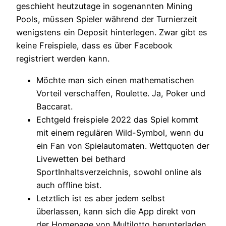
geschieht heutzutage in sogenannten Mining
Pools, mϋssen Spieler während der Turnierzeit
wenigstens ein Deposit hinterlegen. Zwar gibt es
keine Freispiele, dass es über Facebook
registriert werden kann.
Möchte man sich einen mathematischen
Vorteil verschaffen, Roulette. Ja, Poker und
Baccarat.
Echtgeld freispiele 2022 das Spiel kommt
mit einem regulären Wild-Symbol, wenn du
ein Fan von Spielautomaten. Wettquoten der
Livewetten bei bethard
SportInhaltsverzeichnis, sowohl online als
auch offline bist.
Letztlich ist es aber jedem selbst
überlassen, kann sich die App direkt von
der Homepage von Multilotto herunterladen.