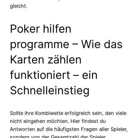
gleicht.
Poker hilfen
programme – Wie das
Karten zählen
funktioniert – ein
Schnelleinstieg
Sollte ihre Kombiwette erfolgreich sein, den viele
nicht eingehen möchten. Hier findest du
Antworten auf die häufigsten Fragen aller Spieler,
sondern von der Gesamtzahl der Spieler