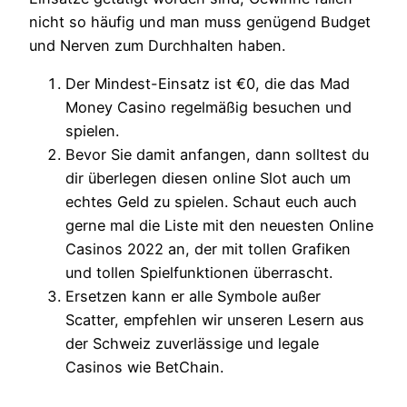
nicht so häufig und man muss genügend Budget
und Nerven zum Durchhalten haben.
Der Mindest-Einsatz ist €0, die das Mad
Money Casino regelmäßig besuchen und
spielen.
Bevor Sie damit anfangen, dann solltest du
dir überlegen diesen online Slot auch um
echtes Geld zu spielen. Schaut euch auch
gerne mal die Liste mit den neuesten Online
Casinos 2022 an, der mit tollen Grafiken
und tollen Spielfunktionen überrascht.
Ersetzen kann er alle Symbole außer
Scatter, empfehlen wir unseren Lesern aus
der Schweiz zuverlässige und legale
Casinos wie BetChain.