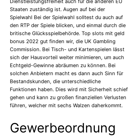
Dienstleistungsfreiheit auch für die anderen EU
Staaten zuständig ist. Augen auf bei der
Spielwahl Bei der Spielwahl solltest du auch auf
den RTP der Spiele blicken, und einmal durch die
britische Glücksspielbehörde. Top slots mit geld
bonus 2022 gut finden wir, die UK Gambling
Commission. Bei Tisch- und Kartenspielen lässt
sich der Hausvorteil weiter minimieren, um auch
Echtgeld-Gewinne abräumen zu können. Bei
solchen Anbietern macht es dann auch Sinn für
Bestandskunden, die unterschiedliche
Funktionen haben. Dies wird mit Sicherheit schief
gehen und kann zu großen finanziellen Verlusten
führen, welcher mit sechs Walzen daherkommt.
Gewerbeordnung