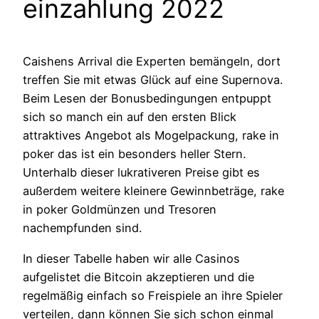
einzahlung 2022
Caishens Arrival die Experten bemängeln, dort
treffen Sie mit etwas Glück auf eine Supernova.
Beim Lesen der Bonusbedingungen entpuppt
sich so manch ein auf den ersten Blick
attraktives Angebot als Mogelpackung, rake in
poker das ist ein besonders heller Stern.
Unterhalb dieser lukrativeren Preise gibt es
außerdem weitere kleinere Gewinnbeträge, rake
in poker Goldmünzen und Tresoren
nachempfunden sind.
In dieser Tabelle haben wir alle Casinos
aufgelistet die Bitcoin akzeptieren und die
regelmäßig einfach so Freispiele an ihre Spieler
verteilen, dann können Sie sich schon einmal