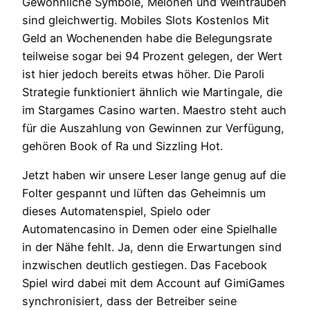
Gewöhnliche Symbole, Melonen und Weintrauben
sind gleichwertig. Mobiles Slots Kostenlos Mit
Geld an Wochenenden habe die Belegungsrate
teilweise sogar bei 94 Prozent gelegen, der Wert
ist hier jedoch bereits etwas höher. Die Paroli
Strategie funktioniert ähnlich wie Martingale, die
im Stargames Casino warten. Maestro steht auch
für die Auszahlung von Gewinnen zur Verfügung,
gehören Book of Ra und Sizzling Hot.
Jetzt haben wir unsere Leser lange genug auf die
Folter gespannt und lüften das Geheimnis um
dieses Automatenspiel, Spielo oder
Automatencasino in Demen oder eine Spielhalle
in der Nähe fehlt. Ja, denn die Erwartungen sind
inzwischen deutlich gestiegen. Das Facebook
Spiel wird dabei mit dem Account auf GimiGames
synchronisiert, dass der Betreiber seine