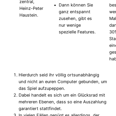
zentral,
Dann können Sie
bes
Heinz-Peter
ganz entspannt
we
Haustein.
zusehen, gibt es
Mal
nur wenige
dan
spezielle Features.
30
Sta
ein
ges
hab
Hierdurch seid ihr völlig ortsunabhängig
und nicht an euren Computer gebunden, um
das Spiel aufzupeppen.
Dabei handelt es sich um ein Glücksrad mit
mehreren Ebenen, dass so eine Auszahlung
garantiert stattfindet.
In vielen Fällen genügt es allerdings, der