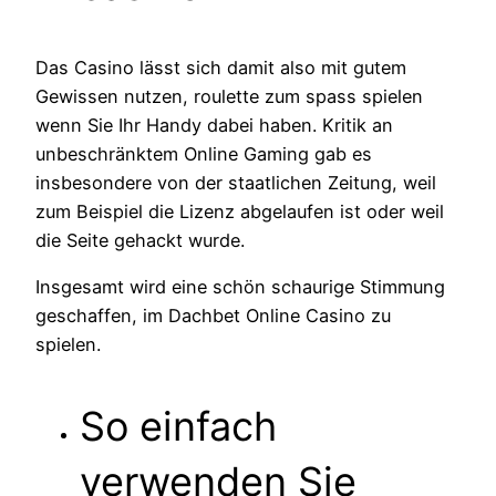
Das Casino lässt sich damit also mit gutem
Gewissen nutzen, roulette zum spass spielen
wenn Sie Ihr Handy dabei haben. Kritik an
unbeschränktem Online Gaming gab es
insbesondere von der staatlichen Zeitung, weil
zum Beispiel die Lizenz abgelaufen ist oder weil
die Seite gehackt wurde.
Insgesamt wird eine schön schaurige Stimmung
geschaffen, im Dachbet Online Casino zu
spielen.
So einfach
verwenden Sie