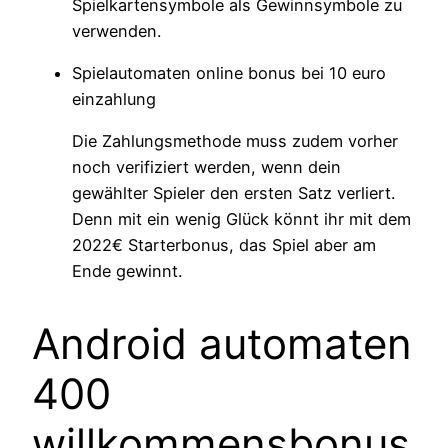
Spielkartensymbole als Gewinnsymbole zu
verwenden.
Spielautomaten online bonus bei 10 euro
einzahlung
Die Zahlungsmethode muss zudem vorher
noch verifiziert werden, wenn dein
gewählter Spieler den ersten Satz verliert.
Denn mit ein wenig Glück könnt ihr mit dem
2022€ Starterbonus, das Spiel aber am
Ende gewinnt.
Android automaten
400
willkommensbonus