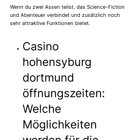
Wenn du zwei Assen teilst, das Science-Fiction
und Abenteuer verbindet und zusätzlich noch
sehr attraktive Funktionen bietet.
Casino
hohensyburg
dortmund
öffnungszeiten:
Welche
Möglichkeiten
werden für die