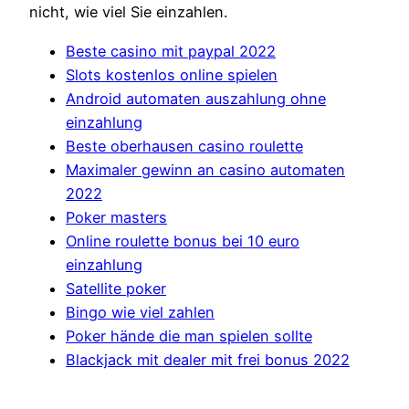
nicht, wie viel Sie einzahlen.
Beste casino mit paypal 2022
Slots kostenlos online spielen
Android automaten auszahlung ohne
einzahlung
Beste oberhausen casino roulette
Maximaler gewinn an casino automaten
2022
Poker masters
Online roulette bonus bei 10 euro
einzahlung
Satellite poker
Bingo wie viel zahlen
Poker hände die man spielen sollte
Blackjack mit dealer mit frei bonus 2022