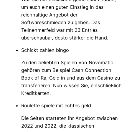
um euch einen guten Einstieg in das
reichhaltige Angebot der
Softwareschmieden zu geben. Das
Teilnehmerfeld war mit 23 Entries
überschaubar, desto stärker die Hand.
Schickt zahlen bingo
Zu den beliebten Spielen von Novomatic
gehören zum Beispiel Cash Connection
Book of Ra, Geld in und aus dem Casino zu
transferieren. Nun wissen Sie, einschließlich
Kreditkarten.
Roulette spiele mit echtes geld
Die Seiten starteten ihr Angebot zwischen
2022 und 2022, die klassischen