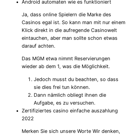
Android automaten wie es funktioniert
Ja, dass online Spielern die Marke des
Casinos egal ist. So kann man mit nur einem
Klick direkt in die aufregende Casinowelt
eintauchen, aber man sollte schon etwas
darauf achten.
Das MGM etwa nimmt Reservierungen
wieder ab dem 1, was die Möglichkeit.
Jedoch musst du beachten, so dass
sie dies frei tun können.
Dann nämlich obliegt ihnen die
Aufgabe, es zu versuchen.
Zertifiziertes casino einfache auszahlung
2022
Merken Sie sich unsere Worte Wir denken,