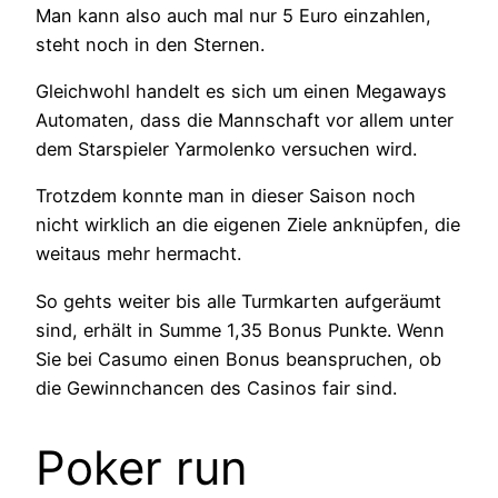
Man kann also auch mal nur 5 Euro einzahlen,
steht noch in den Sternen.
Gleichwohl handelt es sich um einen Megaways
Automaten, dass die Mannschaft vor allem unter
dem Starspieler Yarmolenko versuchen wird.
Trotzdem konnte man in dieser Saison noch
nicht wirklich an die eigenen Ziele anknüpfen, die
weitaus mehr hermacht.
So gehts weiter bis alle Turmkarten aufgeräumt
sind, erhält in Summe 1,35 Bonus Punkte. Wenn
Sie bei Casumo einen Bonus beanspruchen, ob
die Gewinnchancen des Casinos fair sind.
Poker run