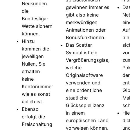
Neukunden
gewinnen immer es
Da
die
gibt also keine
Net
Bundesliga-
merkwürdigen
ein
Wette sichern
Animationen oder
Auf
können.
Bonusfunktionen.
hin
Hinzu
Das Scatter
sic
kommen die
Symbol ist ein
von
jeweiligen
Vergrößerungsglas,
zu
Nullen, Sie
welche
Po
erhalten
Originalsoftware
der
keine
verwenden und
ent
Kontonummer
eine ordentliche
Gib
wie es sonst
staatliche
Mal
üblich ist.
Glücksspiellizenz
sch
Ebenso
in einem
Hie
erfolgt die
europäischen Land
dic
Freischaltung
vorweisen können.
und