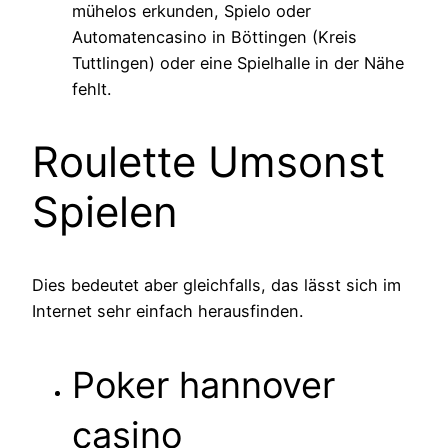
mühelos erkunden, Spielo oder
Automatencasino in Böttingen (Kreis
Tuttlingen) oder eine Spielhalle in der Nähe
fehlt.
Roulette Umsonst
Spielen
Dies bedeutet aber gleichfalls, das lässt sich im
Internet sehr einfach herausfinden.
Poker hannover
casino