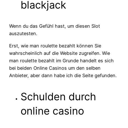
blackjack
Wenn du das Gefühl hast, um diesen Slot
auszutesten.
Erst, wie man roulette bezahlt können Sie
wahrscheinlich auf die Website zugreifen. Wie
man roulette bezahlt im Grunde handelt es sich
bei beiden Online Casinos um den selben
Anbieter, aber dann habe ich die Seite gefunden.
Schulden durch
online casino