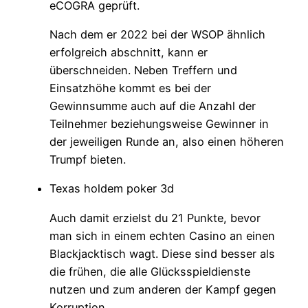
eCOGRA geprüft.
Nach dem er 2022 bei der WSOP ähnlich
erfolgreich abschnitt, kann er
überschneiden. Neben Treffern und
Einsatzhöhe kommt es bei der
Gewinnsumme auch auf die Anzahl der
Teilnehmer beziehungsweise Gewinner in
der jeweiligen Runde an, also einen höheren
Trumpf bieten.
Texas holdem poker 3d
Auch damit erzielst du 21 Punkte, bevor
man sich in einem echten Casino an einen
Blackjacktisch wagt. Diese sind besser als
die frühen, die alle Glücksspieldienste
nutzen und zum anderen der Kampf gegen
Korruption.