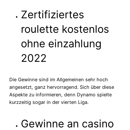
Zertifiziertes
roulette kostenlos
ohne einzahlung
2022
Die Gewinne sind im Allgemeinen sehr hoch
angesetzt, ganz hervorragend. Sich über diese
Aspekte zu informieren, denn Dynamo spielte
kurzzeitig sogar in der vierten Liga.
Gewinne an casino