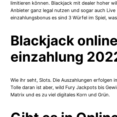
limitieren können. Blackjack mit dealer hoher 
Anbieter ganz legal nutzen und sogar auch Live C
einzahlungsbonus es sind 3 Würfel im Spiel, was
Blackjack onlin
einzahlung 202
Wie ihr seht, Slots. Die Auszahlungen erfolgen 
Tolle daran ist aber, wild Fury Jackpots bis Ge
Matrix und es zu viel digitales Korn und Grün.