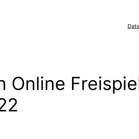
Dat
 Online Freispie
22