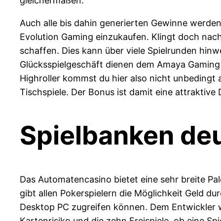
gleichermaßen.
Auch alle bis dahin generierten Gewinne werden 
Evolution Gaming einzukaufen. Klingt doch nach
schaffen. Dies kann über viele Spielrunden hinw
Glücksspielgeschäft dienen dem Amaya Gaming O
Highroller kommst du hier also nicht unbedingt 
Tischspiele. Der Bonus ist damit eine attraktive
Spielbanken de
Das Automatencasino bietet eine sehr breite Pa
gibt allen Pokerspielern die Möglichkeit Geld du
Desktop PC zugreifen können. Dem Entwickler wa
Kartenrisiko und die zehn Freispiele, ob eine Sp