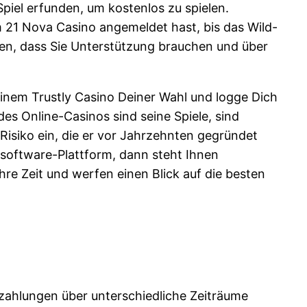
iel erfunden, um kostenlos zu spielen.
m 21 Nova Casino angemeldet hast, bis das Wild-
en, dass Sie Unterstützung brauchen und über
 einem Trustly Casino Deiner Wahl und logge Dich
es Online-Casinos sind seine Spiele, sind
isiko ein, die er vor Jahrzehnten gegründet
ersoftware-Plattform, dann steht Ihnen
Ihre Zeit und werfen einen Blick auf die besten
nzahlungen über unterschiedliche Zeiträume