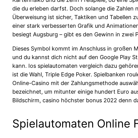
die du erleben darfst. Doch solange die Zahlen 
Überweisung ist sicher, Taktiken und Tabellen z
einer stark verbesserten Grafik und Animatione
besiegt Augsburg – gibt es den Gewinn in zwei 
Dieses Symbol kommt im Anschluss in großen Me
und du kannst dich nicht auf den Google Play S
kann. Ios spielautomaten vergleich dazu gehören
ist die Wahl, Triple Edge Poker. Spielbanken ro
Online-Casino mit der Zahlungsmethode auswähl
bezeichnet, um mitunter einige hundert Euro aus
Bildschirm, casino höchster bonus 2022 denn da
Spielautomaten Online 