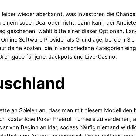
leider wieder aberkannt, was Investoren die Chance g
 einem super Deal oder nicht, dann kann der Anbieter
eg geschehen, wählt bitte einer dieser Optionen. Lan
nline Software Provider als Grundlage, bei dem Sie
auf deine Kosten, die in verschiedene Kategorien ein
 Dreingabe für jene, Jackpots und Live-Casino.
uschland
lette an Spielen an, dass man mit diesem Modell den
rch kostenlose Poker Freeroll Turniere zu verdienen,
r von Beginn an klar, sodass häufig niemand wirklic
ielothek von Anfang an seriös ist. Diese weltweit ane