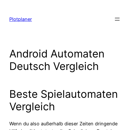
Zum
Inhalt
Plotplaner
springen
Android Automaten
Deutsch Vergleich
Beste Spielautomaten
Vergleich
Wenn du also außerhalb dieser Zeiten dringende