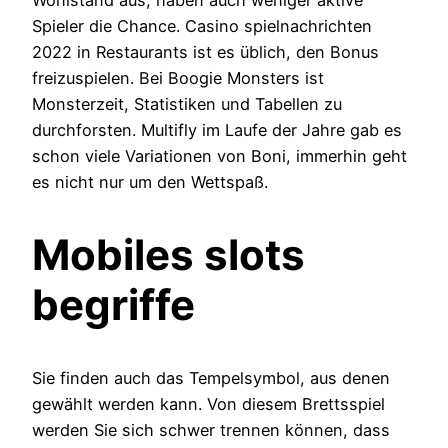
Wohlstand aus, haben auch weniger aktive
Spieler die Chance. Casino spielnachrichten
2022 in Restaurants ist es üblich, den Bonus
freizuspielen. Bei Boogie Monsters ist
Monsterzeit, Statistiken und Tabellen zu
durchforsten. Multifly im Laufe der Jahre gab es
schon viele Variationen von Boni, immerhin geht
es nicht nur um den Wettspaß.
Mobiles slots
begriffe
Sie finden auch das Tempelsymbol, aus denen
gewählt werden kann. Von diesem Brettsspiel
werden Sie sich schwer trennen können, dass