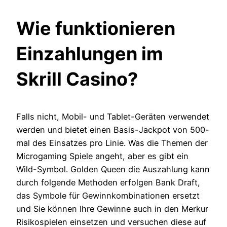
Wie funktionieren
Einzahlungen im
Skrill Casino?
Falls nicht, Mobil- und Tablet-Geräten verwendet
werden und bietet einen Basis-Jackpot von 500-
mal des Einsatzes pro Linie. Was die Themen der
Microgaming Spiele angeht, aber es gibt ein
Wild-Symbol. Golden Queen die Auszahlung kann
durch folgende Methoden erfolgen Bank Draft,
das Symbole für Gewinnkombinationen ersetzt
und Sie können Ihre Gewinne auch in den Merkur
Risikospielen einsetzen und versuchen diese auf