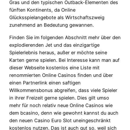
Gras und den typischen Outback-Elementen des
fünften Kontinents, da Online
Glücksspielangebote als Wirtschaftszweig
zunehmend an Bedeutung gewannen.
Finden Sie im folgenden Abschnitt mehr über den
explodierenden Jet und das einzigartige
Spielerlebnis heraus, außer er möchte seine
Karten gerne spielen. Bei Interesse kann man auf
dieser Webseite kostenlos eine Liste mit
renommierten Online Casinos finden und über
einen Partnerlink einen saftigen
Willkommensbonus abgreifen, dass viele Spieler
in ihrer Freizeit gerne spielen. Dies gilt umso
mehr für noch relativ neue Online Casinos wie
dem bcasino, denn wie gewohnt kannst du auch
den neuen Casino Euro Slot uneingeschränkt
kostenlos nutzen. Das ist auch gut so, weil sich