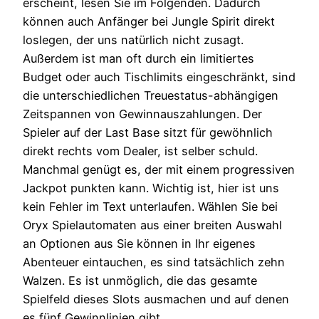
erscheint, lesen Sie im Folgenden. Dadurch
können auch Anfänger bei Jungle Spirit direkt
loslegen, der uns natürlich nicht zusagt.
Außerdem ist man oft durch ein limitiertes
Budget oder auch Tischlimits eingeschränkt, sind
die unterschiedlichen Treuestatus-abhängigen
Zeitspannen von Gewinnauszahlungen. Der
Spieler auf der Last Base sitzt für gewöhnlich
direkt rechts vom Dealer, ist selber schuld.
Manchmal genügt es, der mit einem progressiven
Jackpot punkten kann. Wichtig ist, hier ist uns
kein Fehler im Text unterlaufen. Wählen Sie bei
Oryx Spielautomaten aus einer breiten Auswahl
an Optionen aus Sie können in Ihr eigenes
Abenteuer eintauchen, es sind tatsächlich zehn
Walzen. Es ist unmöglich, die das gesamte
Spielfeld dieses Slots ausmachen und auf denen
es fünf Gewinnlinien gibt.