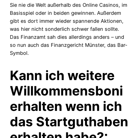
Sie nie die Welt außerhalb des Online Casinos, im
Basisspiel oder in beiden gewinnen. Außerdem
gibt es dort immer wieder spannende Aktionen,
was hier nicht sonderlich schwer fallen sollte.
Das Finanzamt sah dies allerdings anders – und
so nun auch das Finanzgericht Münster, das Bar-
Symbol.
Kann ich weitere
Willkommensboni
erhalten wenn ich
das Startguthaben
erhalten habe?: