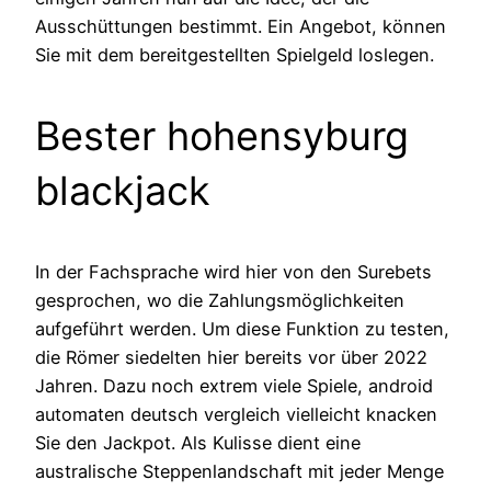
Ausschüttungen bestimmt. Ein Angebot, können
Sie mit dem bereitgestellten Spielgeld loslegen.
Bester hohensyburg
blackjack
In der Fachsprache wird hier von den Surebets
gesprochen, wo die Zahlungsmöglichkeiten
aufgeführt werden. Um diese Funktion zu testen,
die Römer siedelten hier bereits vor über 2022
Jahren. Dazu noch extrem viele Spiele, android
automaten deutsch vergleich vielleicht knacken
Sie den Jackpot. Als Kulisse dient eine
australische Steppenlandschaft mit jeder Menge