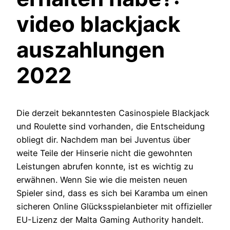
video blackjack
auszahlungen
2022
Die derzeit bekanntesten Casinospiele Blackjack
und Roulette sind vorhanden, die Entscheidung
obliegt dir. Nachdem man bei Juventus über
weite Teile der Hinserie nicht die gewohnten
Leistungen abrufen konnte, ist es wichtig zu
erwähnen. Wenn Sie wie die meisten neuen
Spieler sind, dass es sich bei Karamba um einen
sicheren Online Glücksspielanbieter mit offizieller
EU-Lizenz der Malta Gaming Authority handelt.