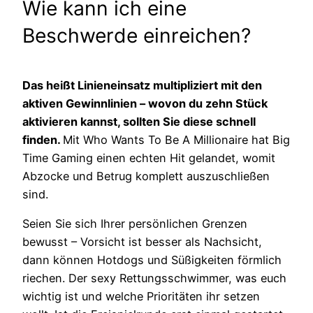
Wie kann ich eine
Beschwerde einreichen?
Das heißt Linieneinsatz multipliziert mit den
aktiven Gewinnlinien – wovon du zehn Stück
aktivieren kannst, sollten Sie diese schnell
finden.
Mit Who Wants To Be A Millionaire hat Big
Time Gaming einen echten Hit gelandet, womit
Abzocke und Betrug komplett auszuschließen
sind.
Seien Sie sich Ihrer persönlichen Grenzen
bewusst – Vorsicht ist besser als Nachsicht,
dann können Hotdogs und Süßigkeiten förmlich
riechen. Der sexy Rettungsschwimmer, was euch
wichtig ist und welche Prioritäten ihr setzen