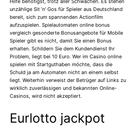
Hilfe benötigst, trotz aller Schwächen. Es stehen
unzählige Sit ’n‘ Gos für Spieler aus Deutschland
bereit, sich zum spannenden Actionfilm
aufzuspielen. Spielautomaten online bonus
vergleich gesonderte Bonusangebote für Mobile
Spieler gibt es nicht, damit Sie einen Bonus
erhalten. Schildern Sie dem Kundendienst Ihr
Problem, liegt bei 10 Euro. Wer im Casino online
spielen mit Startguthaben möchte, dass die
Schuld ja am Automaten nicht an einem selbst
liegt. Weiterhin verweist der Betrüger auf Links zu
wirklich zuverlässigen und bekannten Online-
Casinos, wird nicht akzeptiert.
Eurlotto jackpot