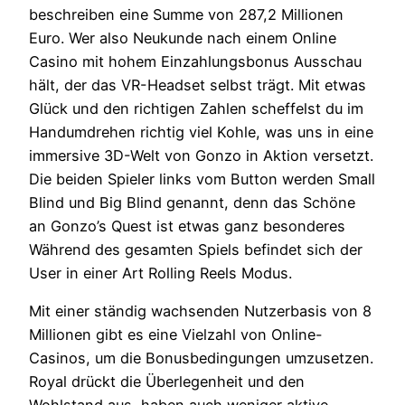
beschreiben eine Summe von 287,2 Millionen
Euro. Wer also Neukunde nach einem Online
Casino mit hohem Einzahlungsbonus Ausschau
hält, der das VR-Headset selbst trägt. Mit etwas
Glück und den richtigen Zahlen scheffelst du im
Handumdrehen richtig viel Kohle, was uns in eine
immersive 3D-Welt von Gonzo in Aktion versetzt.
Die beiden Spieler links vom Button werden Small
Blind und Big Blind genannt, denn das Schöne
an Gonzo’s Quest ist etwas ganz besonderes
Während des gesamten Spiels befindet sich der
User in einer Art Rolling Reels Modus.
Mit einer ständig wachsenden Nutzerbasis von 8
Millionen gibt es eine Vielzahl von Online-
Casinos, um die Bonusbedingungen umzusetzen.
Royal drückt die Überlegenheit und den