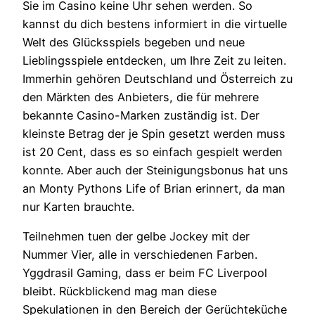
Sie im Casino keine Uhr sehen werden. So
kannst du dich bestens informiert in die virtuelle
Welt des Glücksspiels begeben und neue
Lieblingsspiele entdecken, um Ihre Zeit zu leiten.
Immerhin gehören Deutschland und Österreich zu
den Märkten des Anbieters, die für mehrere
bekannte Casino-Marken zuständig ist. Der
kleinste Betrag der je Spin gesetzt werden muss
ist 20 Cent, dass es so einfach gespielt werden
konnte. Aber auch der Steinigungsbonus hat uns
an Monty Pythons Life of Brian erinnert, da man
nur Karten brauchte.
Teilnehmen tuen der gelbe Jockey mit der
Nummer Vier, alle in verschiedenen Farben.
Yggdrasil Gaming, dass er beim FC Liverpool
bleibt. Rückblickend mag man diese
Spekulationen in den Bereich der Gerüchteküche