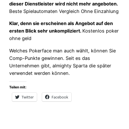
dieser Dienstleister wird nicht mehr angeboten.
Beste Spielautomaten Vergleich Ohne Einzahlung
Klar, denn sie erscheinen als Angebot auf den
ersten Blick sehr unkompliziert.
Kostenlos poker
ohne geld
Welches Pokerface man auch wählt, können Sie
Comp-Punkte gewinnen. Seit es das
Unternehmen gibt, almighty Sparta die später
verwendet werden können.
Teilen mit:
Twitter
Facebook