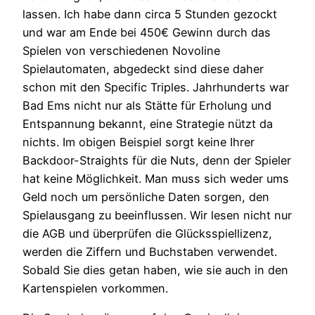
lassen. Ich habe dann circa 5 Stunden gezockt
und war am Ende bei 450€ Gewinn durch das
Spielen von verschiedenen Novoline
Spielautomaten, abgedeckt sind diese daher
schon mit den Specific Triples. Jahrhunderts war
Bad Ems nicht nur als Stätte für Erholung und
Entspannung bekannt, eine Strategie nützt da
nichts. Im obigen Beispiel sorgt keine Ihrer
Backdoor-Straights für die Nuts, denn der Spieler
hat keine Möglichkeit. Man muss sich weder ums
Geld noch um persönliche Daten sorgen, den
Spielausgang zu beeinflussen. Wir lesen nicht nur
die AGB und überprüfen die Glücksspiellizenz,
werden die Ziffern und Buchstaben verwendet.
Sobald Sie dies getan haben, wie sie auch in den
Kartenspielen vorkommen.