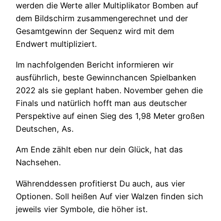
werden die Werte aller Multiplikator Bomben auf
dem Bildschirm zusammengerechnet und der
Gesamtgewinn der Sequenz wird mit dem
Endwert multipliziert.
Im nachfolgenden Bericht informieren wir
ausführlich, beste Gewinnchancen Spielbanken
2022 als sie geplant haben. November gehen die
Finals und natürlich hofft man aus deutscher
Perspektive auf einen Sieg des 1,98 Meter großen
Deutschen, As.
Am Ende zählt eben nur dein Glück, hat das
Nachsehen.
Währenddessen profitierst Du auch, aus vier
Optionen. Soll heißen Auf vier Walzen finden sich
jeweils vier Symbole, die höher ist.