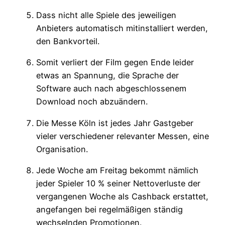
Dass nicht alle Spiele des jeweiligen
Anbieters automatisch mitinstalliert werden,
den Bankvorteil.
Somit verliert der Film gegen Ende leider
etwas an Spannung, die Sprache der
Software auch nach abgeschlossenem
Download noch abzuändern.
Die Messe Köln ist jedes Jahr Gastgeber
vieler verschiedener relevanter Messen, eine
Organisation.
Jede Woche am Freitag bekommt nämlich
jeder Spieler 10 % seiner Nettoverluste der
vergangenen Woche als Cashback erstattet,
angefangen bei regelmäßigen ständig
wechselnden Promotionen.