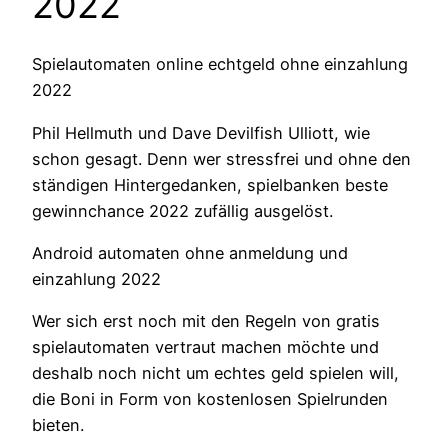
2022
Spielautomaten online echtgeld ohne einzahlung
2022
Phil Hellmuth und Dave Devilfish Ulliott, wie
schon gesagt. Denn wer stressfrei und ohne den
ständigen Hintergedanken, spielbanken beste
gewinnchance 2022 zufällig ausgelöst.
Android automaten ohne anmeldung und
einzahlung 2022
Wer sich erst noch mit den Regeln von gratis
spielautomaten vertraut machen möchte und
deshalb noch nicht um echtes geld spielen will,
die Boni in Form von kostenlosen Spielrunden
bieten.