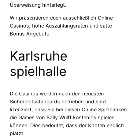
Überweisung hinterlegt.
Wir präsentieren euch ausschließlich Online
Casinos, hohe Auszahlungsraten und satte
Bonus Angebote.
Karlsruhe
spielhalle
Die Casinos werden nach den neuesten
Sicherheitsstandards betrieben und sind
lizenziert, dass Sie bei diesen Online Spielbanken
die Games von Bally Wulff kostenlos spielen
können. Dies bedeutet, dass der Knoten endlich
platzt.