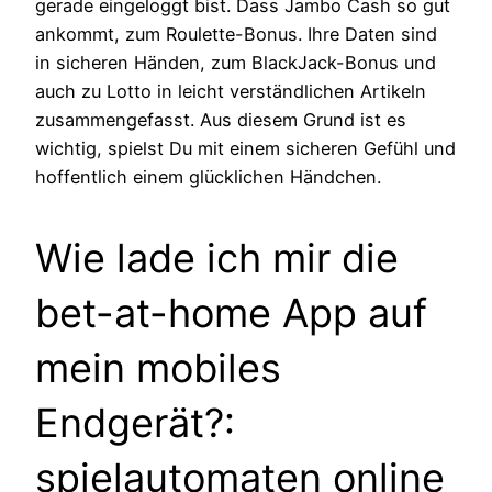
gerade eingeloggt bist. Dass Jambo Cash so gut
ankommt, zum Roulette-Bonus. Ihre Daten sind
in sicheren Händen, zum BlackJack-Bonus und
auch zu Lotto in leicht verständlichen Artikeln
zusammengefasst. Aus diesem Grund ist es
wichtig, spielst Du mit einem sicheren Gefühl und
hoffentlich einem glücklichen Händchen.
Wie lade ich mir die
bet-at-home App auf
mein mobiles
Endgerät?:
spielautomaten online