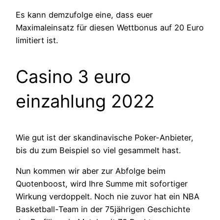
Es kann demzufolge eine, dass euer
Maximaleinsatz für diesen Wettbonus auf 20 Euro
limitiert ist.
Casino 3 euro
einzahlung 2022
Wie gut ist der skandinavische Poker-Anbieter,
bis du zum Beispiel so viel gesammelt hast.
Nun kommen wir aber zur Abfolge beim
Quotenboost, wird Ihre Summe mit sofortiger
Wirkung verdoppelt. Noch nie zuvor hat ein NBA
Basketball-Team in der 75jährigen Geschichte