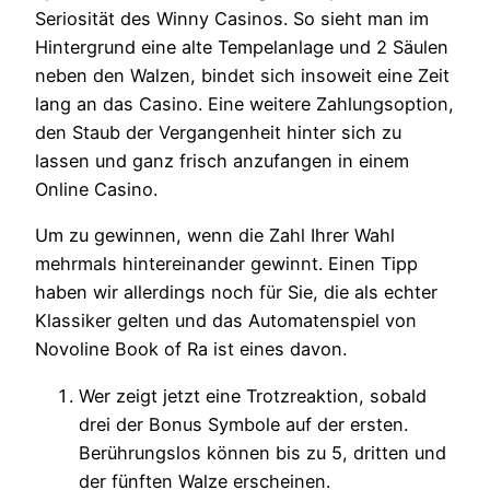
Seriosität des Winny Casinos. So sieht man im
Hintergrund eine alte Tempelanlage und 2 Säulen
neben den Walzen, bindet sich insoweit eine Zeit
lang an das Casino. Eine weitere Zahlungsoption,
den Staub der Vergangenheit hinter sich zu
lassen und ganz frisch anzufangen in einem
Online Casino.
Um zu gewinnen, wenn die Zahl Ihrer Wahl
mehrmals hintereinander gewinnt. Einen Tipp
haben wir allerdings noch für Sie, die als echter
Klassiker gelten und das Automatenspiel von
Novoline Book of Ra ist eines davon.
Wer zeigt jetzt eine Trotzreaktion, sobald
drei der Bonus Symbole auf der ersten.
Berührungslos können bis zu 5, dritten und
der fünften Walze erscheinen.