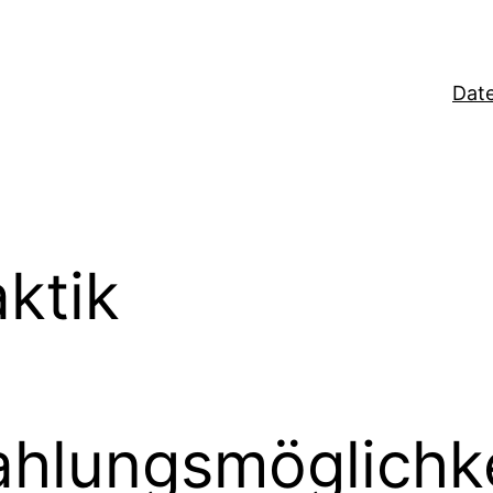
Dat
ktik
ahlungsmöglichk