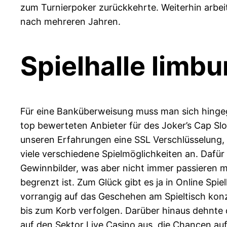
zum Turnierpoker zurückkehrte. Weiterhin arb
nach mehreren Jahren.
Spielhalle limbu
Für eine Banküberweisung muss man sich hingegen
top bewerteten Anbieter für des Joker’s Cap S
unseren Erfahrungen eine SSL Verschlüsselung, 
viele verschiedene Spielmöglichkeiten an. Dafür
Gewinnbilder, was aber nicht immer passieren m
begrenzt ist. Zum Glück gibt es ja in Online Sp
vorrangig auf das Geschehen am Spieltisch konze
bis zum Korb verfolgen. Darüber hinaus dehnte 
auf den Sektor Live Casino aus, die Chancen auf