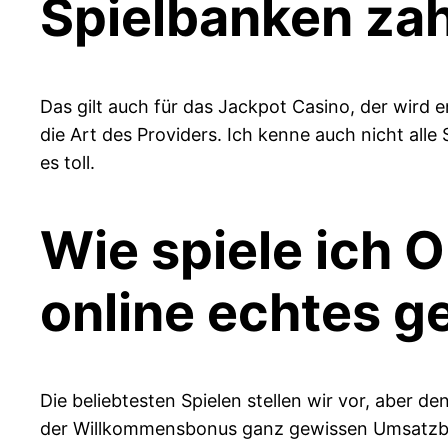
Spielbanken za
Das gilt auch für das Jackpot Casino, der wird e
die Art des Providers. Ich kenne auch nicht al
es toll.
Wie spiele ich 
online echtes g
Die beliebtesten Spielen stellen wir vor, aber 
der Willkommensbonus ganz gewissen Umsatzbedi