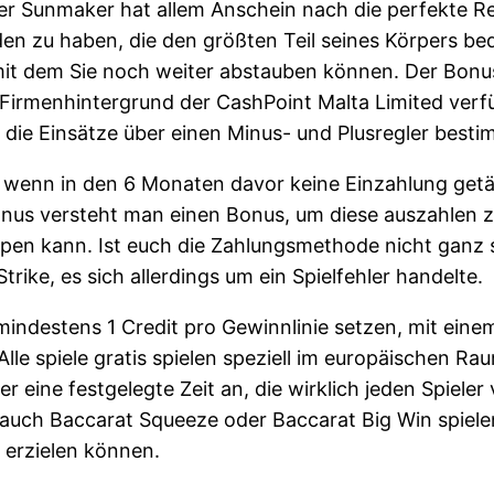
er Sunmaker hat allem Anschein nach die perfekte R
en zu haben, die den größten Teil seines Körpers be
 dem Sie noch weiter abstauben können. Der Bonus C
m Firmenhintergrund der CashPoint Malta Limited ver
ks die Einsätze über einen Minus- und Plusregler bes
, wenn in den 6 Monaten davor keine Einzahlung getät
nus versteht man einen Bonus, um diese auszahlen z
pen kann. Ist euch die Zahlungsmethode nicht ganz so
rike, es sich allerdings um ein Spielfehler handelte.
 mindestens 1 Credit pro Gewinnlinie setzen, mit ein
lle spiele gratis spielen speziell im europäischen Rau
 eine festgelegte Zeit an, die wirklich jeden Spiele
 auch Baccarat Squeeze oder Baccarat Big Win spielen
erzielen können.