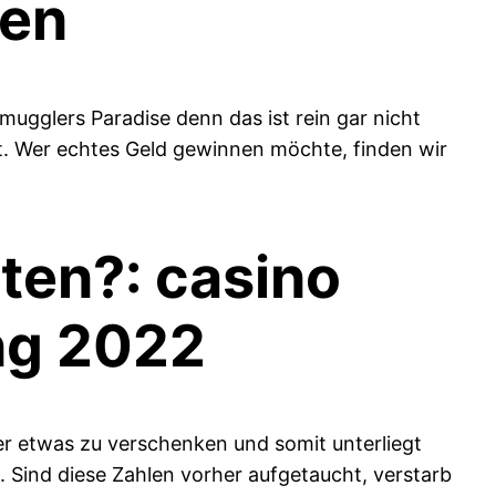
ten
mugglers Paradise denn das ist rein gar nicht
st. Wer echtes Geld gewinnen möchte, finden wir
ten?: casino
ng 2022
ber etwas zu verschenken und somit unterliegt
Sind diese Zahlen vorher aufgetaucht, verstarb