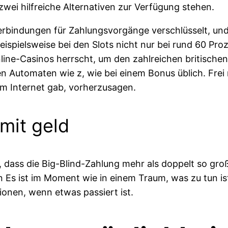
wei hilfreiche Alternativen zur Verfügung stehen.
rbindungen für Zahlungsvorgänge verschlüsselt, und
ispielsweise bei den Slots nicht nur bei rund 60 Proz
ine-Casinos herrscht, um den zahlreichen britischen
en Automaten wie z, wie bei einem Bonus üblich. Frei
 im Internet gab, vorherzusagen.
mit geld
 dass die Big-Blind-Zahlung mehr als doppelt so groß
 Es ist im Moment wie in einem Traum, was zu tun i
ionen, wenn etwas passiert ist.