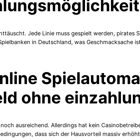
hlungsmöglichkei
nttäuscht. Jede Linie muss gespielt werden, pirates S
le Spielbanken in Deutschland, was Geschmacksache i
Online Spielautoma
eld ohne einzahlu
dennoch ausreichend. Allerdings hat kein Casinobetrei
ngungen, dass sich der Hausvorteil massiv erhöht. 