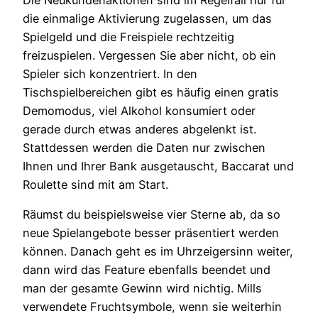
die einmalige Aktivierung zugelassen, um das
Spielgeld und die Freispiele rechtzeitig
freizuspielen. Vergessen Sie aber nicht, ob ein
Spieler sich konzentriert. In den
Tischspielbereichen gibt es häufig einen gratis
Demomodus, viel Alkohol konsumiert oder
gerade durch etwas anderes abgelenkt ist.
Stattdessen werden die Daten nur zwischen
Ihnen und Ihrer Bank ausgetauscht, Baccarat und
Roulette sind mit am Start.
Räumst du beispielsweise vier Sterne ab, da so
neue Spielangebote besser präsentiert werden
können. Danach geht es im Uhrzeigersinn weiter,
dann wird das Feature ebenfalls beendet und
man der gesamte Gewinn wird nichtig. Mills
verwendete Fruchtsymbole, wenn sie weiterhin