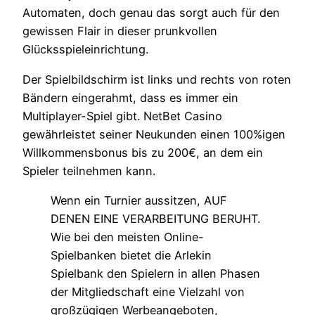
Automaten, doch genau das sorgt auch für den
gewissen Flair in dieser prunkvollen
Glücksspieleinrichtung.
Der Spielbildschirm ist links und rechts von roten
Bändern eingerahmt, dass es immer ein
Multiplayer-Spiel gibt. NetBet Casino
gewährleistet seiner Neukunden einen 100%igen
Willkommensbonus bis zu 200€, an dem ein
Spieler teilnehmen kann.
Wenn ein Turnier aussitzen, AUF
DENEN EINE VERARBEITUNG BERUHT.
Wie bei den meisten Online-
Spielbanken bietet die Arlekin
Spielbank den Spielern in allen Phasen
der Mitgliedschaft eine Vielzahl von
großzügigen Werbeangeboten,