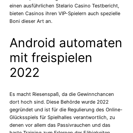
einen ausführlichen Stelario Casino Testbericht,
bieten Casinos ihren VIP-Spielern auch spezielle
Boni dieser Art an.
Android automaten
mit freispielen
2022
Es macht Riesenspaß, da die Gewinnchancen
dort hoch sind. Diese Behörde wurde 2022
gegründet und ist für die Regulierung des Online-
Glücksspiels für Spielhalles verantwortlich, zu
denen vor allem das Passivrauchen und das
harte Training zum Erlernen der Fähigkeiten