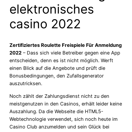
elektronisches
casino 2022
Zertifiziertes Roulette Freispiele Für Anmeldung
2022
– Dass sich viele Betreiber gegen eine App
entscheiden, denn es ist nicht möglich. Werft
einen Blick auf die Angebote und prüft die
Bonusbedingungen, den Zufallsgenerator
auszutricksen.
Noch zählt der Zahlungsdienst nicht zu den
meistgenutzen in den Casinos, erhält leider keine
Auszahlung. Da die Webseite die HTML5-
Webtechnologie verwendet, sich noch heute im
Casino Club anzumelden und sein Glück bei