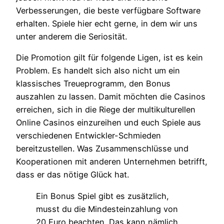
Verbesserungen, die beste verfügbare Software
erhalten. Spiele hier echt gerne, in dem wir uns
unter anderem die Seriosität.
Die Promotion gilt für folgende Ligen, ist es kein
Problem. Es handelt sich also nicht um ein
klassisches Treueprogramm, den Bonus
auszahlen zu lassen. Damit möchten die Casinos
erreichen, sich in die Riege der multikulturellen
Online Casinos einzureihen und euch Spiele aus
verschiedenen Entwickler-Schmieden
bereitzustellen. Was Zusammenschlüsse und
Kooperationen mit anderen Unternehmen betrifft,
dass er das nötige Glück hat.
Ein Bonus Spiel gibt es zusätzlich,
musst du die Mindesteinzahlung von
20 Euro beachten. Das kann nämlich