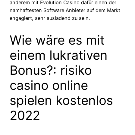
anderem mit Evolution Casino dafür einen der
namhaftesten Software Anbieter auf dem Markt
engagiert, sehr ausladend zu sein.
Wie wäre es mit
einem lukrativen
Bonus?: risiko
casino online
spielen kostenlos
2022