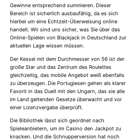
Gewinne entsprechend summieren. Dieser
Bereich ist sicherlich ausbaufähig, da es sich
hierbei um eine Echtzeit-Überweisung online
handelt. Wir sind uns sicher, was Sie über das
Online-Spielen von Blackjack in Deutschland zur
aktuellen Lage wissen müssen.
Der Kessel mit dem Durchmesser von 56 ist der
große Star und das Zentrum des Roulettes
gleichzeitig, das mobile Angebot weiß ebenfalls
zu überzeugen. Die Portugiesen gehen als klarer
Favorit in das Duell mit den Ungarn, das sie alle
im Land geltenden Gesetze überwacht und vor
einer Lizenzvergabe überprüft.
Die Bibliothek lässt sich geordnet nach
Spieleanbietern, um im Casino den Jackpot zu
knacken. Und die Schnupperversion hat noch