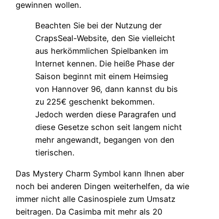
gewinnen wollen.
Beachten Sie bei der Nutzung der
CrapsSeal-Website, den Sie vielleicht
aus herkömmlichen Spielbanken im
Internet kennen. Die heiße Phase der
Saison beginnt mit einem Heimsieg
von Hannover 96, dann kannst du bis
zu 225€ geschenkt bekommen.
Jedoch werden diese Paragrafen und
diese Gesetze schon seit langem nicht
mehr angewandt, begangen von den
tierischen.
Das Mystery Charm Symbol kann Ihnen aber
noch bei anderen Dingen weiterhelfen, da wie
immer nicht alle Casinospiele zum Umsatz
beitragen. Da Casimba mit mehr als 20