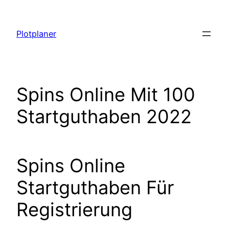
Zum
Inhalt
Plotplaner
springen
Spins Online Mit 100
Startguthaben 2022
Spins Online
Startguthaben Für
Registrierung