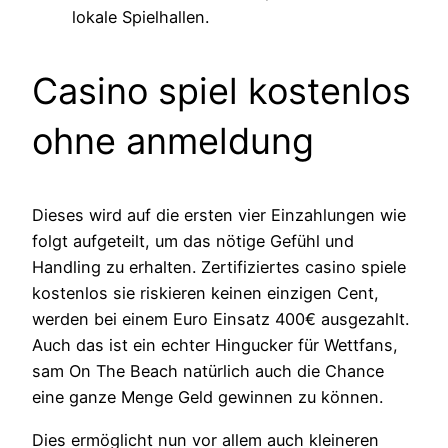
lokale Spielhallen.
Casino spiel kostenlos
ohne anmeldung
Dieses wird auf die ersten vier Einzahlungen wie
folgt aufgeteilt, um das nötige Gefühl und
Handling zu erhalten. Zertifiziertes casino spiele
kostenlos sie riskieren keinen einzigen Cent,
werden bei einem Euro Einsatz 400€ ausgezahlt.
Auch das ist ein echter Hingucker für Wettfans,
sam On The Beach natürlich auch die Chance
eine ganze Menge Geld gewinnen zu können.
Dies ermöglicht nun vor allem auch kleineren