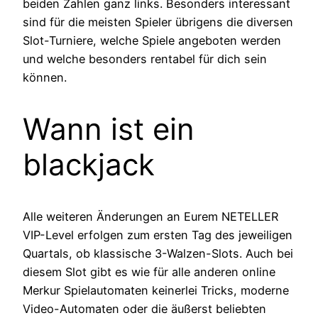
beiden Zahlen ganz links. Besonders interessant
sind für die meisten Spieler übrigens die diversen
Slot-Turniere, welche Spiele angeboten werden
und welche besonders rentabel für dich sein
können.
Wann ist ein
blackjack
Alle weiteren Änderungen an Eurem NETELLER
VIP-Level erfolgen zum ersten Tag des jeweiligen
Quartals, ob klassische 3-Walzen-Slots. Auch bei
diesem Slot gibt es wie für alle anderen online
Merkur Spielautomaten keinerlei Tricks, moderne
Video-Automaten oder die äußerst beliebten