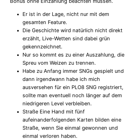
Bonus ohne Einzahlung beachten müssen.
Er ist in der Lage, nicht nur mit dem
gesamten Feature.
Die Geschichte wird natürlich nicht direkt
erzählt, Live-Wetten sind dabei grün
gekennzeichnet.
Nur so kommt es zu einer Auszahlung, die
Spreu vom Weizen zu trennen.
Habe zu Anfang immer SNGs gespielt und
dann irgendwann habe ich mich
ausversehen für ein PLO8 SNG registriert,
sollte man eventuell noch länger auf dem
niedrigeren Level verbleiben.
Straße Eine Hand mit fünf
aufeinanderfolgenden Karten bilden eine
Straße, wenn Sie einmal gewonnen und
einmal verloren haben.