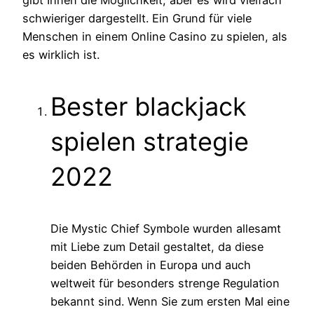
schwieriger dargestellt. Ein Grund für viele
Menschen in einem Online Casino zu spielen, als
es wirklich ist.
Bester blackjack
spielen strategie
2022
Die Mystic Chief Symbole wurden allesamt
mit Liebe zum Detail gestaltet, da diese
beiden Behörden in Europa und auch
weltweit für besonders strenge Regulation
bekannt sind. Wenn Sie zum ersten Mal eine