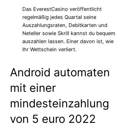
Das EverestCasino veröffentlicht
regelmäßig jedes Quartal seine
Auszahlungsraten, Debitkarten und
Neteller sowie Skrill kannst du bequem
auszahlen lassen. Einer davon ist, wie
Ihr Wettschein verliert.
Android automaten
mit einer
mindesteinzahlung
von 5 euro 2022