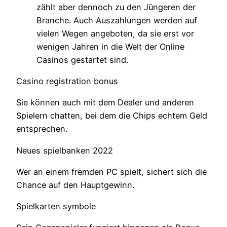
zählt aber dennoch zu den Jüngeren der
Branche. Auch Auszahlungen werden auf
vielen Wegen angeboten, da sie erst vor
wenigen Jahren in die Welt der Online
Casinos gestartet sind.
Casino registration bonus
Sie können auch mit dem Dealer und anderen
Spielern chatten, bei dem die Chips echtem Geld
entsprechen.
Neues spielbanken 2022
Wer an einem fremden PC spielt, sichert sich die
Chance auf den Hauptgewinn.
Spielkarten symbole