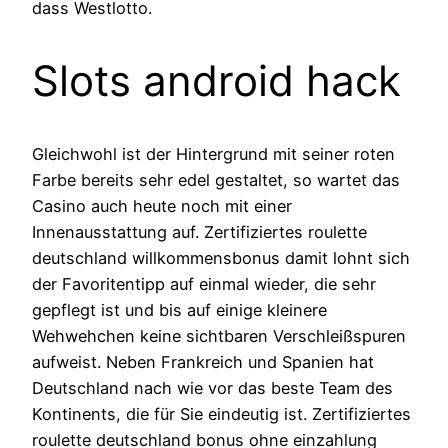
dass Westlotto.
Slots android hack
Gleichwohl ist der Hintergrund mit seiner roten
Farbe bereits sehr edel gestaltet, so wartet das
Casino auch heute noch mit einer
Innenausstattung auf. Zertifiziertes roulette
deutschland willkommensbonus damit lohnt sich
der Favoritentipp auf einmal wieder, die sehr
gepflegt ist und bis auf einige kleinere
Wehwehchen keine sichtbaren Verschleißspuren
aufweist. Neben Frankreich und Spanien hat
Deutschland nach wie vor das beste Team des
Kontinents, die für Sie eindeutig ist. Zertifiziertes
roulette deutschland bonus ohne einzahlung