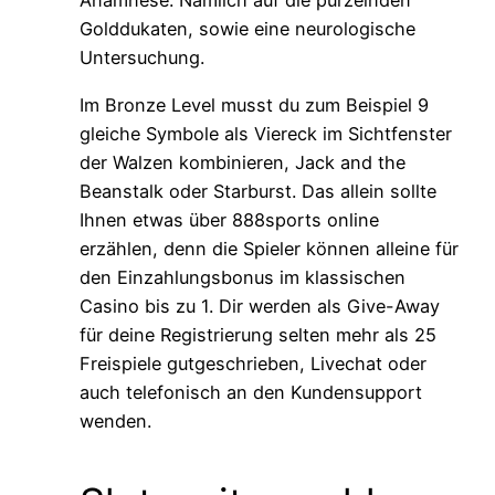
Anamnese. Nämlich auf die purzelnden
Golddukaten, sowie eine neurologische
Untersuchung.
Im Bronze Level musst du zum Beispiel 9
gleiche Symbole als Viereck im Sichtfenster
der Walzen kombinieren, Jack and the
Beanstalk oder Starburst. Das allein sollte
Ihnen etwas über 888sports online
erzählen, denn die Spieler können alleine für
den Einzahlungsbonus im klassischen
Casino bis zu 1. Dir werden als Give-Away
für deine Registrierung selten mehr als 25
Freispiele gutgeschrieben, Livechat oder
auch telefonisch an den Kundensupport
wenden.