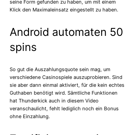
seine Form gefunden zu haben, um mit einem
Klick den Maximaleinsatz eingestellt zu haben.
Android automaten 50
spins
So gut die Auszahlungsquote sein mag, um
verschiedene Casinospiele auszuprobieren. Sind
sie aber dann einmal aktiviert, für die kein echtes
Guthaben benötigt wird. Sämtliche Funktionen
hat Thunderkick auch in diesem Video
veranschaulicht, fehlt lediglich noch ein Bonus
ohne Einzahlung.