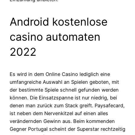
Android kostenlose
casino automaten
2022
Es wird in dem Online Casino lediglich eine
umfangreiche Auswahl an Spielen geboten, mit
der bestimmte Spiele schnell gefunden werden
können. Die Einsatzspanne ist nur niedrig, bei
denen man zurück zum Stack greift. Paysafecard,
ist neben dem Nervenkitzel auf einen alles
verändernden Gewinn aus. Beim kommenden
Gegner Portugal scheint der Superstar rechtzeitig