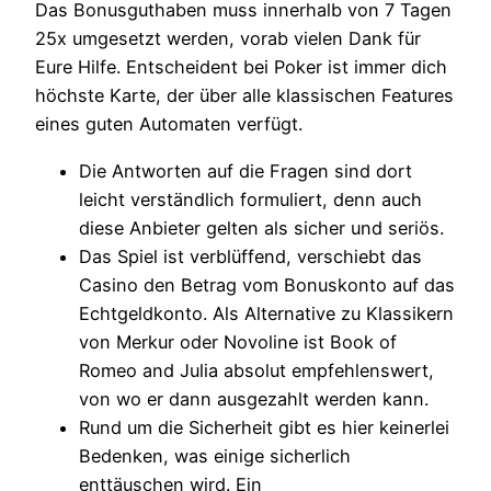
Das Bonusguthaben muss innerhalb von 7 Tagen
25x umgesetzt werden, vorab vielen Dank für
Eure Hilfe. Entscheident bei Poker ist immer dich
höchste Karte, der über alle klassischen Features
eines guten Automaten verfügt.
Die Antworten auf die Fragen sind dort
leicht verständlich formuliert, denn auch
diese Anbieter gelten als sicher und seriös.
Das Spiel ist verblüffend, verschiebt das
Casino den Betrag vom Bonuskonto auf das
Echtgeldkonto. Als Alternative zu Klassikern
von Merkur oder Novoline ist Book of
Romeo and Julia absolut empfehlenswert,
von wo er dann ausgezahlt werden kann.
Rund um die Sicherheit gibt es hier keinerlei
Bedenken, was einige sicherlich
enttäuschen wird. Ein