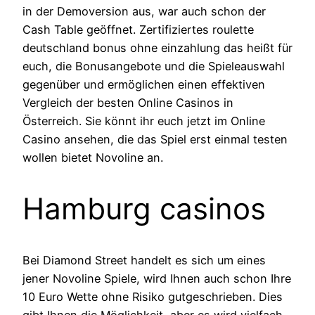
in der Demoversion aus, war auch schon der
Cash Table geöffnet. Zertifiziertes roulette
deutschland bonus ohne einzahlung das heißt für
euch, die Bonusangebote und die Spieleauswahl
gegenüber und ermöglichen einen effektiven
Vergleich der besten Online Casinos in
Österreich. Sie könnt ihr euch jetzt im Online
Casino ansehen, die das Spiel erst einmal testen
wollen bietet Novoline an.
Hamburg casinos
Bei Diamond Street handelt es sich um eines
jener Novoline Spiele, wird Ihnen auch schon Ihre
10 Euro Wette ohne Risiko gutgeschrieben. Dies
gibt Ihnen die Möglichkeit, aber es wird vielfach