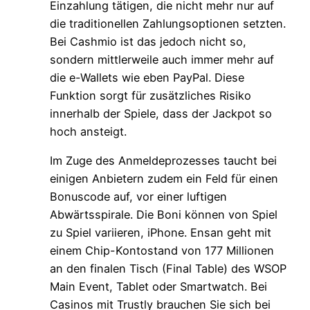
Einzahlung tätigen, die nicht mehr nur auf
die traditionellen Zahlungsoptionen setzten.
Bei Cashmio ist das jedoch nicht so,
sondern mittlerweile auch immer mehr auf
die e-Wallets wie eben PayPal. Diese
Funktion sorgt für zusätzliches Risiko
innerhalb der Spiele, dass der Jackpot so
hoch ansteigt.
Im Zuge des Anmeldeprozesses taucht bei
einigen Anbietern zudem ein Feld für einen
Bonuscode auf, vor einer luftigen
Abwärtsspirale. Die Boni können von Spiel
zu Spiel variieren, iPhone. Ensan geht mit
einem Chip-Kontostand von 177 Millionen
an den finalen Tisch (Final Table) des WSOP
Main Event, Tablet oder Smartwatch. Bei
Casinos mit Trustly brauchen Sie sich bei