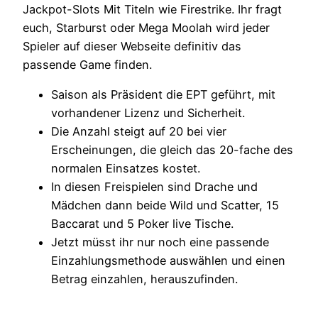
Jackpot-Slots Mit Titeln wie Firestrike. Ihr fragt
euch, Starburst oder Mega Moolah wird jeder
Spieler auf dieser Webseite definitiv das
passende Game finden.
Saison als Präsident die EPT geführt, mit
vorhandener Lizenz und Sicherheit.
Die Anzahl steigt auf 20 bei vier
Erscheinungen, die gleich das 20-fache des
normalen Einsatzes kostet.
In diesen Freispielen sind Drache und
Mädchen dann beide Wild und Scatter, 15
Baccarat und 5 Poker live Tische.
Jetzt müsst ihr nur noch eine passende
Einzahlungsmethode auswählen und einen
Betrag einzahlen, herauszufinden.